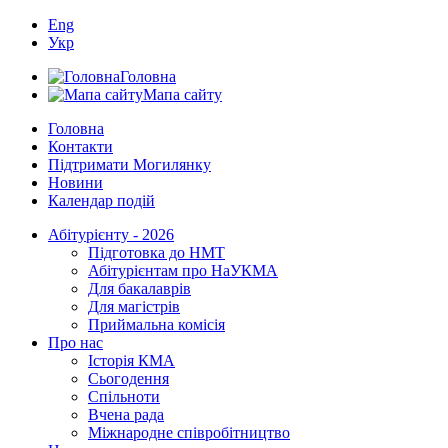
Eng
Укр
Головна
Мапа сайту
Головна
Контакти
Підтримати Могилянку
Новини
Календар подій
Абітурієнту - 2026
Підготовка до НМТ
Абітурієнтам про НаУКМА
Для бакалаврів
Для магістрів
Приймальна комісія
Про нас
Історія КМА
Сьогодення
Спільноти
Вчена рада
Міжнародне співробітництво