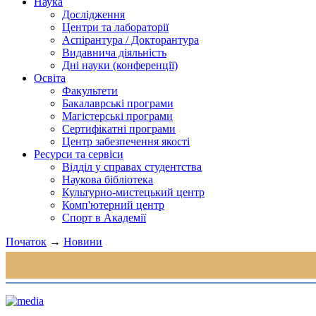
Наука
Дослідження
Центри та лабораторії
Аспірантура / Докторантура
Видавнича діяльність
Дні науки (конференції)
Освіта
Факультети
Бакалаврські програми
Магістерські програми
Сертифікатні програми
Центр забезпечення якості
Ресурси та сервіси
Відділ у справах студентства
Наукова бібліотека
Культурно-мистецький центр
Комп'ютерний центр
Спорт в Академії
Початок
→
Новини