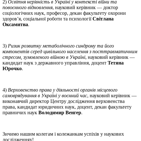
2)
Освітня нерівність в Україні у контексті війни та
повоєнного відновлення
, науковий керівник — доктор
соціологічних наук, професор, декан факультету охорони
здоров’я, соціальної роботи та психології
Світлана
Оксамитна
.
3)
Ризик розвитку метаболічного синдрому та його
компонентів серед цивільного населення з посттравматичним
стресом, зумовленого війною в Україні
, науковий керівник —
кандидат наук з державного управління, доцент
Тетяна
Юрочко
.
4)
Верховенство права у діяльності органів місцевого
самоврядування в Україні у воєнний час
, науковий керівник —
виконавчий директор Центру дослідження верховенства
права, кандидат юридичних наук, доцент, декан факультету
правничих наук
Володимир Венгер
.
Зичимо нашим колегам і колежанкам успіхів у наукових
дослідженнях!