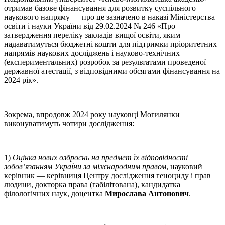
отримав базове фінансування для розвитку суспільного
наукового напряму — про це зазначено в наказі Міністерства
освіти і науки України від 29.02.2024 № 246 «Про
затвердження переліку закладів вищої освіти, яким
надаватимуться бюджетні кошти для підтримки пріоритетних
напрямів наукових досліджень і науково-технічних
(експериментальних) розробок за результатами проведеної
державної атестації, з відповідними обсягами фінансування на
2024 рік».
Зокрема, впродовж 2024 року науковці Могилянки
виконуватимуть чотири дослідження:
1)
Оцінка нових озброєнь на предмет їх відповідності
зобов’язанням України за міжнародним правом
, науковий
керівник — керівниця Центру дослідження геноциду і прав
людини, докторка права (габілітована), кандидатка
філологічних наук, доцентка
Мирослава Антонович
.