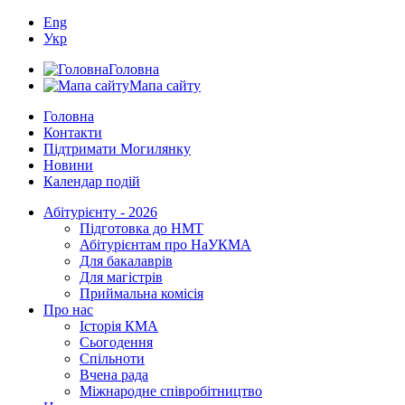
Eng
Укр
Головна
Мапа сайту
Головна
Контакти
Підтримати Могилянку
Новини
Календар подій
Абітурієнту - 2026
Підготовка до НМТ
Абітурієнтам про НаУКМА
Для бакалаврів
Для магістрів
Приймальна комісія
Про нас
Історія КМА
Сьогодення
Спільноти
Вчена рада
Міжнародне співробітництво