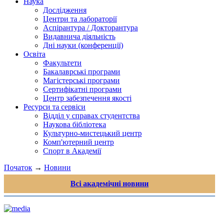
Наука
Дослідження
Центри та лабораторії
Аспірантура / Докторантура
Видавнича діяльність
Дні науки (конференції)
Освіта
Факультети
Бакалаврські програми
Магістерські програми
Сертифікатні програми
Центр забезпечення якості
Ресурси та сервіси
Відділ у справах студентства
Наукова бібліотека
Культурно-мистецький центр
Комп'ютерний центр
Спорт в Академії
Початок
→
Новини
Всі академічні новини