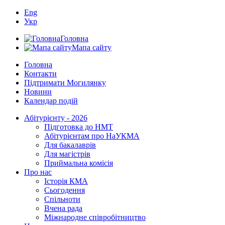
Eng
Укр
Головна
Мапа сайту
Головна
Контакти
Підтримати Могилянку
Новини
Календар подій
Абітурієнту - 2026
Підготовка до НМТ
Абітурієнтам про НаУКМА
Для бакалаврів
Для магістрів
Приймальна комісія
Про нас
Історія КМА
Сьогодення
Спільноти
Вчена рада
Міжнародне співробітництво