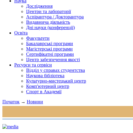
Наука
Дослідження
Центри та лабораторії
Аспірантура / Докторантура
Видавнича діяльність
Дні науки (конференції)
Освіта
Факультети
Бакалаврські програми
Магістерські програми
Сертифікатні програми
Центр забезпечення якості
Ресурси та сервіси
Відділ у справах студентства
Наукова бібліотека
Культурно-мистецький центр
Комп'ютерний центр
Спорт в Академії
Початок
→
Новини