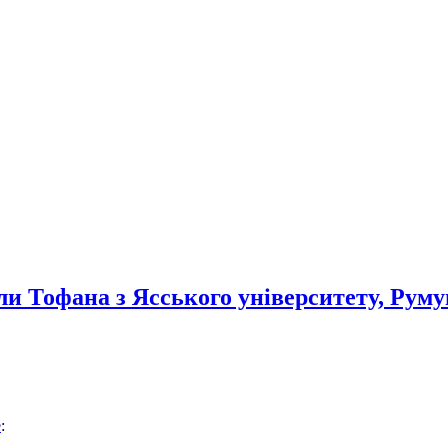
ли Тофана з Ясського університету, Руму
е
: