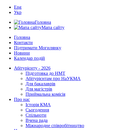
Eng
Укр
Головна
Мапа сайту
Головна
Контакти
Підтримати Могилянку
Новини
Календар подій
Абітурієнту - 2026
Підготовка до НМТ
Абітурієнтам про НаУКМА
Для бакалаврів
Для магістрів
Приймальна комісія
Про нас
Історія КМА
Сьогодення
Спільноти
Вчена рада
Міжнародне співробітництво