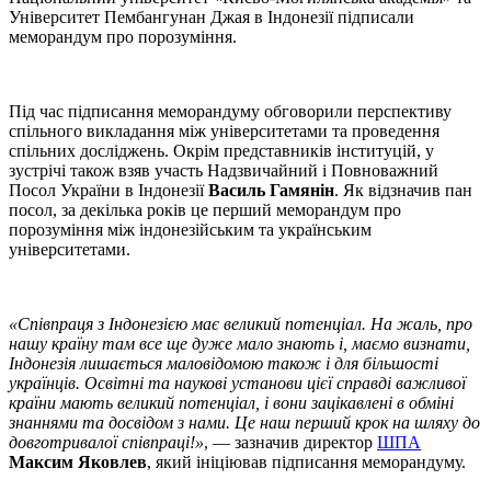
Університет Пембангунан Джая в Індонезії підписали
меморандум про порозуміння.
Під час підписання меморандуму обговорили перспективу
спільного викладання між університетами та проведення
спільних досліджень. Окрім представників інституцій, у
зустрічі також взяв участь Надзвичайний і Повноважний
Посол України в Індонезії
Василь Гамянін
. Як відзначив пан
посол, за декілька років це перший меморандум про
порозуміння між індонезійським та українським
університетами.
«Співпраця з Індонезією має великий потенціал. На жаль, про
нашу країну там все ще дуже мало знають і, маємо визнати,
Індонезія лишається маловідомою також і для більшості
українців. Освітні та наукові установи цієї справді важливої
країни мають великий потенціал, і вони зацікавлені в обміні
знаннями та досвідом з нами. Це наш перший крок на шляху до
довготривалої співпраці!»
, — зазначив директор
ШПА
Максим Яковлев
, який ініціював підписання меморандуму.