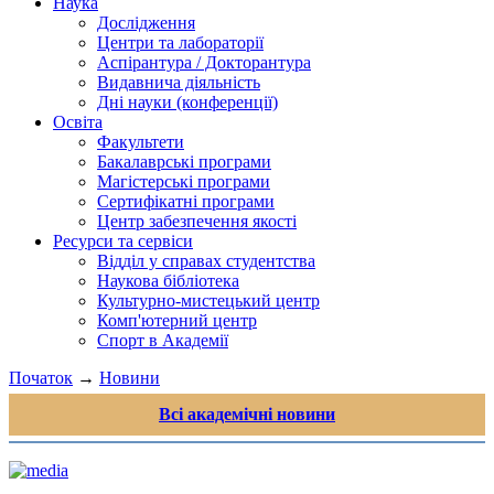
Наука
Дослідження
Центри та лабораторії
Аспірантура / Докторантура
Видавнича діяльність
Дні науки (конференції)
Освіта
Факультети
Бакалаврські програми
Магістерські програми
Сертифікатні програми
Центр забезпечення якості
Ресурси та сервіси
Відділ у справах студентства
Наукова бібліотека
Культурно-мистецький центр
Комп'ютерний центр
Спорт в Академії
Початок
→
Новини
Всі академічні новини