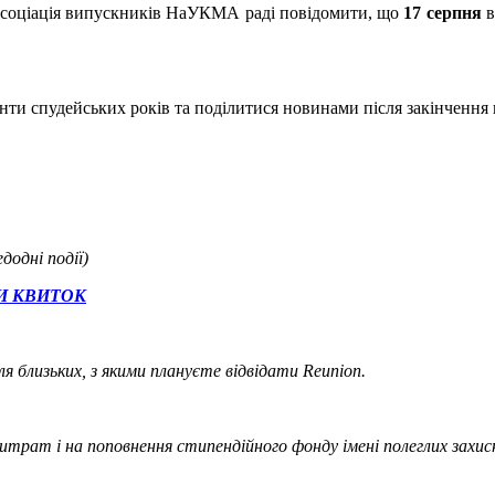
Асоціація випускників НаУКМА раді повідомити, що
17 серпня
в
менти спудейських років та поділитися новинами після закінчення
дні події)
И КВИТОК
близьких, з якими плануєте відвідати Reunion.
трат і на поповнення стипендійного фонду імені полеглих захисн