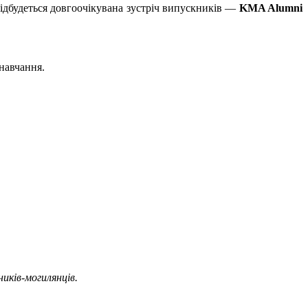
ідбудеться довгоочікувана зустріч випускників —
KMA Alumni
 навчання.
иків-могилянців.