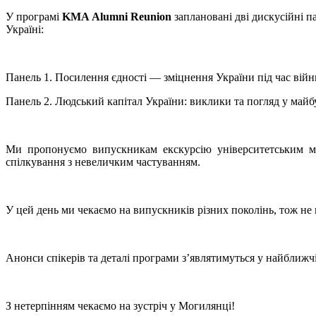
У програмі
KMA Alumni Reunion
заплановані дві дискусійні 
Україні:
Панель 1. Посилення єдності — зміцнення України під час війн
Панель 2. Людський капітал України: виклики та погляд у майб
Ми пропонуємо випускникам екскурсію університетським м
спілкування з невеличким частуванням.
У цей день ми чекаємо на випускників різних поколінь, тож не 
Анонси спікерів та деталі програми зʼявлятимуться у найближч
З нетерпінням чекаємо на зустріч у Могилянці!