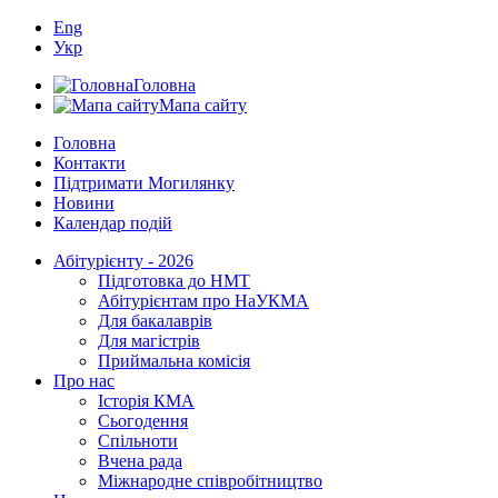
Eng
Укр
Головна
Мапа сайту
Головна
Контакти
Підтримати Могилянку
Новини
Календар подій
Абітурієнту - 2026
Підготовка до НМТ
Абітурієнтам про НаУКМА
Для бакалаврів
Для магістрів
Приймальна комісія
Про нас
Історія КМА
Сьогодення
Спільноти
Вчена рада
Міжнародне співробітництво