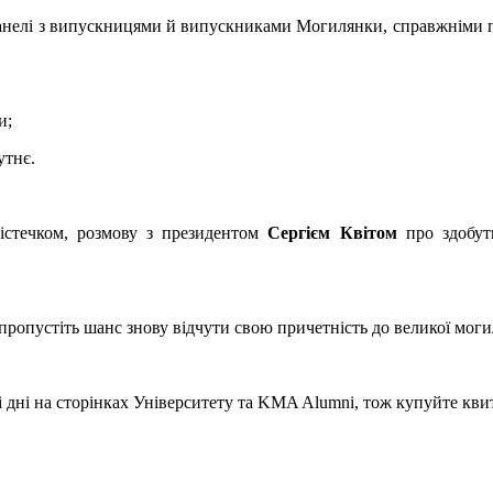
панелі з випускницями й випускниками Могилянки, справжніми п
и;
утнє.
істечком, розмову з президентом
Сергієм Квітом
про здобутк
пропустіть шанс знову відчути свою причетність до великої моги
і дні на сторінках Університету та KMA Alumni, тож купуйте кви