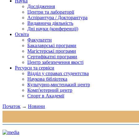
Наука
Дослідження
Центри та лабораторії
Аспірантура / Докторантура
Видавнича діяльність
Дні науки (конференції)
Освіта
Факультети
Бакалаврські програми
Магістерські програми
Сертифікатні програми
Центр забезпечення якості
Ресурси та сервіси
Відділ у справах студентства
Наукова бібліотека
Культурно-мистецький центр
Комп'ютерний центр
Спорт в Академії
Початок
→
Новини