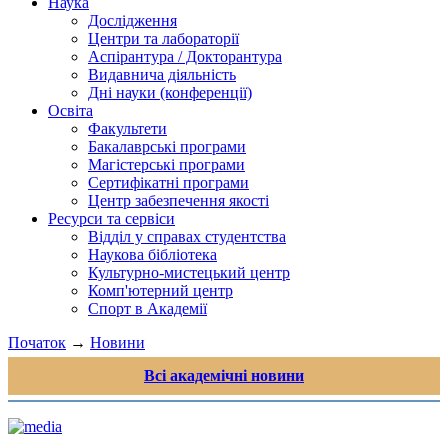
Наука
Дослідження
Центри та лабораторії
Аспірантура / Докторантура
Видавнича діяльність
Дні науки (конференції)
Освіта
Факультети
Бакалаврські програми
Магістерські програми
Сертифікатні програми
Центр забезпечення якості
Ресурси та сервіси
Відділ у справах студентства
Наукова бібліотека
Культурно-мистецький центр
Комп'ютерний центр
Спорт в Академії
Початок
→
Новини
Всі академічні новини