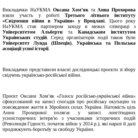
Викладачки НаУКМА
Оксана Хом’як
та
Анна Прохорова
взяли участь у роботі
Третього літнього інституту
«Свідчення війни в України» у Вроцлаві
. Цього року
НаУКМА став партнером заходу в межах співпраці з
Університетом Альберти
та
Канадським інститутом
Українських студій
. Серед організаторів події також були
Університет Лунда (Швеція)
,
Українська та Польська
асоціації усної історії
.
Викладачки представили власні дослідницькі проєкти зі збору
свідчень українсько-російської війни.
Проєкт Оксани Хом’як
«Голоси російсько-української війни»
сфокусований на записі спогадів про російську окупацію та
повсякденне життя в Збройних силах України. Натомість ціль
Анни Прохорової полягає у записі лонгітюдних
усноісторичних інтерв'ю з учасниками історичних подій
(Революція Гідності, початок війни у 2014 р.), які наразі й далі
продовжують боротьбу за свободу України.