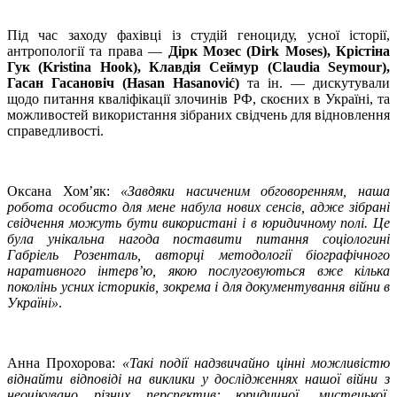
Під час заходу фахівці із студій геноциду, усної історії,
антропології та права —
Дірк Мозес (Dirk Moses), Крістіна
Гук (Kristina Hook), Клавдія Сеймур (Claudia Seymour),
Гасан Гасановіч (Hasan Hasanović)
та ін. — дискутували
щодо питання кваліфікації злочинів РФ, скоєних в Україні, та
можливостей використання зібраних свідчень для відновлення
справедливості.
Оксана Хом’як:
«Завдяки насиченим обговоренням, наша
робота особисто для мене набула нових сенсів, адже зібрані
свідчення можуть бути використані і в юридичному полі. Це
була унікальна нагода поставити питання соціологині
Габріель Розенталь, авторці методології біографічного
наративного інтерв’ю, якою послуговуються вже кілька
поколінь усних істориків, зокрема і для документування війни в
Україні»
.
Анна Прохорова:
«Такі події надзвичайно цінні можливістю
віднайти відповіді на виклики у дослідженнях нашої війни з
неочікувано різних перспектив: юридичної, мистецької,