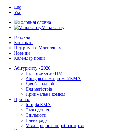
Eng
Укр
Головна
Мапа сайту
Головна
Контакти
Підтримати Могилянку
Новини
Календар подій
Абітурієнту - 2026
Підготовка до НМТ
Абітурієнтам про НаУКМА
Для бакалаврів
Для магістрів
Приймальна комісія
Про нас
Історія КМА
Сьогодення
Спільноти
Вчена рада
Міжнародне співробітництво