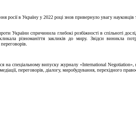
 росії в Україну у 2022 році знов привернуло увагу науковців та
проти України спричинила глибокі розбіжності в спільноті дослі
кликала різноманіття закликів до миру. Звідси виникла пот
 переговорів.
ься на спеціальному випуску журналу «International Negotiation»
діації, переговорів, діалогу, миробудування, перехідного право