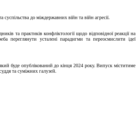
 суспільства до міждержавних війн та війн агресії.
дників та практиків конфліктології щодо відповідної реакції на
реба переглянути усталені парадигми та переосмислити ідеї
, який буде опублікований до кінця 2024 року. Випуск міститиме
суддя та суміжних галузей.