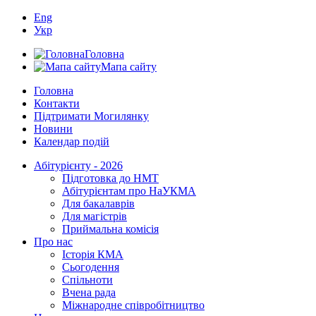
Eng
Укр
Головна
Мапа сайту
Головна
Контакти
Підтримати Могилянку
Новини
Календар подій
Абітурієнту - 2026
Підготовка до НМТ
Абітурієнтам про НаУКМА
Для бакалаврів
Для магістрів
Приймальна комісія
Про нас
Історія КМА
Сьогодення
Спільноти
Вчена рада
Міжнародне співробітництво