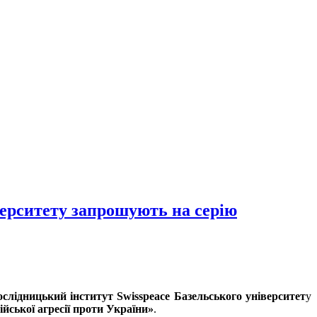
ерситету запрошують на серію
ослідницький інститут Swisspeace Базельського університет
у
йської агресії проти України»
.