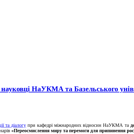
 науковці НаУКМА та Базельського унів
ії та діалогу
при кафедрі міжнародних відносин НаУКМА та
д
інарів
«Переосмислення миру та перемоги для припинення росі