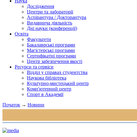
Наука
Дослідження
Центри та лабораторії
Аспірантура / Докторантура
Видавнича діяльність
Дні науки (конференції)
Освіта
Факультети
Бакалаврські програми
Магістерські програми
Сертифікатні програми
Центр забезпечення якості
Ресурси та сервіси
Відділ у справах студентства
Наукова бібліотека
Культурно-мистецький центр
Комп'ютерний центр
Спорт в Академії
Початок
→
Новини