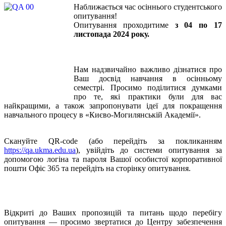
Наближається час осіннього студентського
опитування!
Опитування проходитиме
з 04 по 17
листопада 2024 року.
Нам надзвичайно важливо дізнатися про
Ваш досвід навчання в осінньому
семестрі. Просимо поділитися думками
про те, які практики були для вас
найкращими, а також запропонувати ідеї для покращення
навчального процесу в «Києво-Могилянській Академії».
Скануйте QR-code (або перейдіть за покликанням
https://qa.ukma.edu.ua
), увійдіть до системи опитування за
допомогою логіна та пароля Вашої особистої корпоративної
пошти Офіс 365 та перейдіть на сторінку опитування.
Відкриті до Ваших пропозицій та питань щодо перебігу
опитування — просимо звертатися до Центру забезпечення