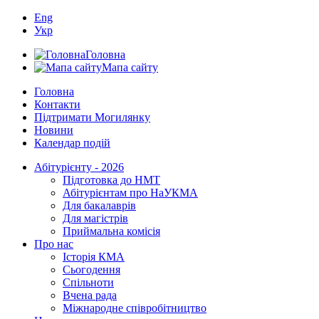
Eng
Укр
Головна
Мапа сайту
Головна
Контакти
Підтримати Могилянку
Новини
Календар подій
Абітурієнту - 2026
Підготовка до НМТ
Абітурієнтам про НаУКМА
Для бакалаврів
Для магістрів
Приймальна комісія
Про нас
Історія КМА
Сьогодення
Спільноти
Вчена рада
Міжнародне співробітництво