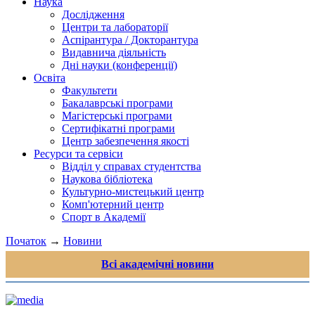
Наука
Дослідження
Центри та лабораторії
Аспірантура / Докторантура
Видавнича діяльність
Дні науки (конференції)
Освіта
Факультети
Бакалаврські програми
Магістерські програми
Сертифікатні програми
Центр забезпечення якості
Ресурси та сервіси
Відділ у справах студентства
Наукова бібліотека
Культурно-мистецький центр
Комп'ютерний центр
Спорт в Академії
Початок
→
Новини
Всі академічні новини