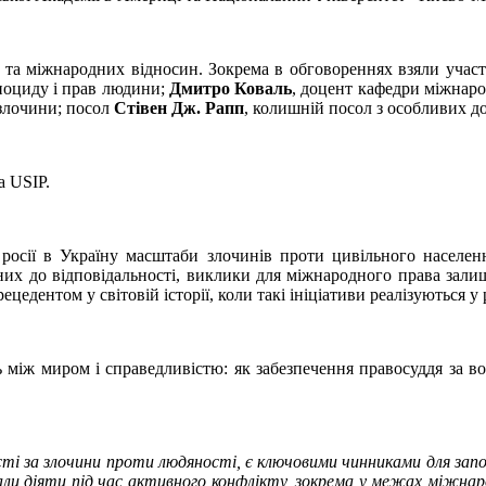
а та міжнародних відносин. Зокрема в обговореннях взяли учас
ноциду і прав людини;
Дмитро Коваль
, доцент кафедри міжнар
 злочини; посол
Стівен Дж. Рапп
, колишній посол з особливих д
а USIP.
росії в Україну масштаби злочинів проти цивільного населен
нних до відповідальності, виклики для міжнародного права зал
дентом у світовій історії, коли такі ініціативи реалізуються у
ь між миром і справедливістю: як забезпечення правосуддя за в
сті за злочини проти людяності, є ключовими чинниками для зап
али діяти під час активного конфлікту, зокрема у межах міжнар