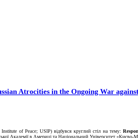
sian Atrocities in the Ongoing War agains
nstitute of Peace; USIP) відбувся круглий стіл на тему:
Respon
ької Академії в Америці та Національний Університет «Києво-М