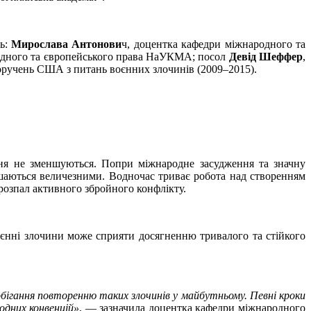
ть:
Мирослава Антонови
ч, доцентка кафедри міжнародного та
одного та європейського права НаУКМА; посол
Девід Шеффер
,
оручень США з питань воєнних злочинів (2009–2015).
ня не зменшуються. Попри міжнародне засудження та значну
ишаються величезними. Водночас триває робота над створенням
 розпал активного збройного конфлікту.
оєнні злочини може сприяти досягненню тривалого та стійкого
обігання повторенню таких злочинів у майбутньому. Певні кроки
одних конвенцій»
, — зазначила доцентка кафедри міжнародного