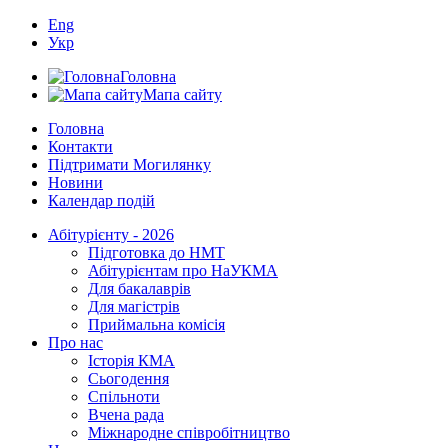
Eng
Укр
Головна
Мапа сайту
Головна
Контакти
Підтримати Могилянку
Новини
Календар подій
Абітурієнту - 2026
Підготовка до НМТ
Абітурієнтам про НаУКМА
Для бакалаврів
Для магістрів
Приймальна комісія
Про нас
Історія КМА
Сьогодення
Спільноти
Вчена рада
Міжнародне співробітництво