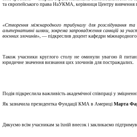
та європейського права НаУКМА, керівниця Центру вивчення 
«Створення міжнародного трибуналу для розслідування та д
альтернативні шляхи, зокрема запровадження санкцій за участь
воєнних злочинів»
, — підкреслив доцент кафедри міжнародног
Також учасники круглого столу не оминули увагою й питання
юридичне значення визнання цих злочинів для постраждалих.
Подія підкреслила важливість академічної співпраці у зміцненн
Як зазначила президентка Фундації КМА в Америці
Марта Фа
Дякуємо всім учасникам за їхній внесок і закликаємо підтри