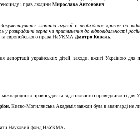
геноциду і прав людини
Мирослава Антонович
.
окументування злочинів агресії є необхідним кроком до від
 у розкраданні зерна чи притягнення до відповідальності російс
о та європейського права НаУКМА
Дмитро Коваль
.
 депортації українських дітей, заходи, вжиті Україною для п
і міжнародного правосуддя та відстоюванні справедливості для У
ріон
, Києво-Могилянська Академія завжди була в авангарді не ли
мувати Науковий фонд НаУКМА.