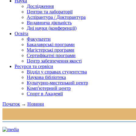
Наука
Дослідження
Центри та лабораторії
Аспірантура / Докторантура
Видавнича діяльність
Дні науки (конференції)
Освіта
Факультети
Бакалаврські програми
Магістерські програми
Сертифікатні програми
Центр забезпечення якості
Ресурси та сервіси
Відділ у справах студентства
Наукова бібліотека
Культурно-мистецький центр
Комп'ютерний центр
Спорт в Академії
Початок
→
Новини