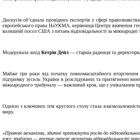
Дискусія об’єднала провідних експертів у сфері правознавств
європейського права НаУКМА, керівниця Центру вивчення ге
колишній посол США з питань відповідальності за міжнародні
Модерувала захід
Кетрін Дейл
— старша радниця та директорк
Майже три роки від початку повномасштабного вторгнення 
підтримку зусиль України в розслідуванні та притягненні ви
міжнародного трибуналу — важливий крок, що є унікальним преце
Однією з ключових тем круглого столу стала взаємозалежніст
миру.
«Правові механізми, здатні притягнути росію до відповідально
вже зроблено — вперше окремі механізми відповідальності поч