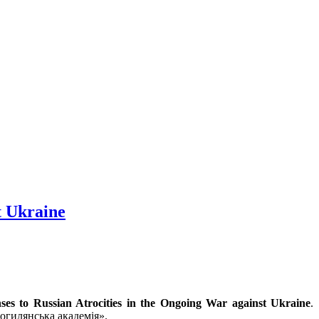
t Ukraine
ses to Russian Atrocities in the Ongoing War against Ukraine
.
огилянська академія».