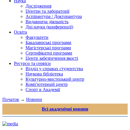
Наука
Дослідження
Центри та лабораторії
Аспірантура / Докторантура
Видавнича діяльність
Дні науки (конференції)
Освіта
Факультети
Бакалаврські програми
Магістерські програми
Сертифікатні програми
Центр забезпечення якості
Ресурси та сервіси
Відділ у справах студентства
Наукова бібліотека
Культурно-мистецький центр
Комп'ютерний центр
Спорт в Академії
Початок
→
Новини
Всі академічні новини