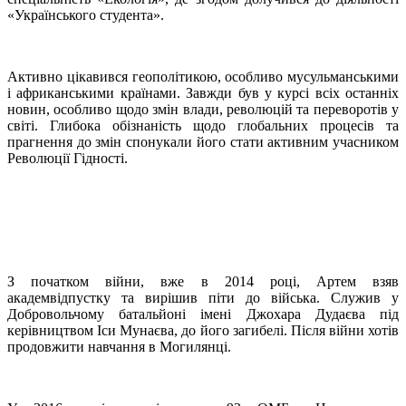
«Українського студента».
Активно цікавився геополітикою, особливо мусульманськими
і африканськими країнами. Завжди був у курсі всіх останніх
новин, особливо щодо змін влади, революцій та переворотів у
світі. Глибока обізнаність щодо глобальних процесів та
прагнення до змін спонукали його стати активним учасником
Революції Гідності.
З початком війни, вже в 2014 році, Артем взяв
академвідпустку та вирішив піти до війська. Служив у
Добровольчому батальйоні імені Джохара Дудаєва під
керівництвом Іси Мунаєва, до його загибелі. Після війни хотів
продовжити навчання в Могилянці.