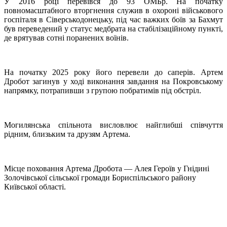
У 2016 році перевівся до 93 ОМБр. На початку
повномасштабного вторгнення служив в охороні військового
госпіталя в Сіверськодонецьку, під час важких боїв за Бахмут
був переведений у статус медбрата на стабілізаційному пункті,
де врятував сотні поранених воїнів.
На початку 2025 року його перевели до саперів. Артем
Дробот загинув у ході виконання завдання на Покровському
напрямку, потрапивши з групою побратимів під обстріл.
Могилянська спільнота висловлює найглибші співчуття
рідним, близьким та друзям Артема.
Місце поховання Артема Дробота — Алея Героїв у Гнідині
Золочівської сільської громади Бориспільського району
Київської області.