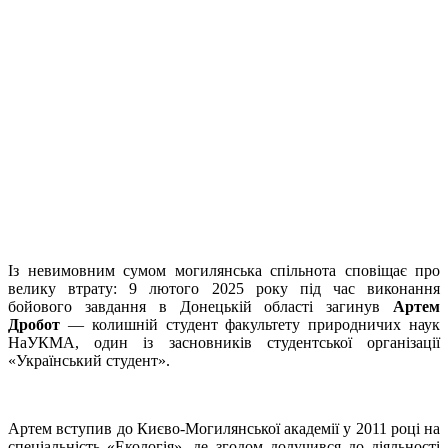
Із невимовним сумом могилянська спільнота сповіщає про
велику втрату: 9 лютого 2025 року під час виконання
бойового завдання в Донецькій області загинув
Артем
Дробот
— колишній студент факультету природничих наук
НаУКМА, один із засновників студентської організації
«Український студент».
Артем вступив до Києво-Могилянської академії у 2011 році на
спеціальність «Екологія», де згодом долучився до діяльності