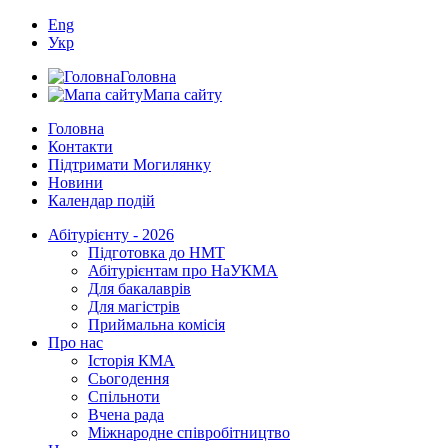
Eng
Укр
Головна
Мапа сайту
Головна
Контакти
Підтримати Могилянку
Новини
Календар подій
Абітурієнту - 2026
Підготовка до НМТ
Абітурієнтам про НаУКМА
Для бакалаврів
Для магістрів
Приймальна комісія
Про нас
Історія КМА
Сьогодення
Спільноти
Вчена рада
Міжнародне співробітництво