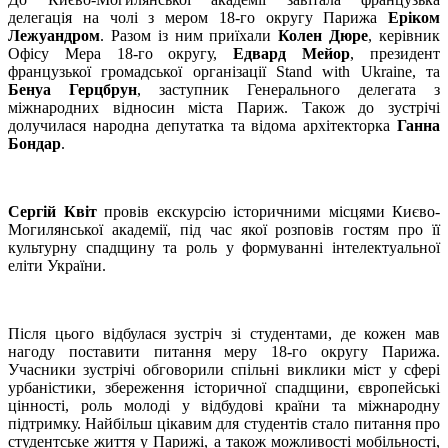
делегація на чолі з мером 18-го округу Парижа
Еріком
Лежуандром
. Разом із ним приїхали
Колен Дюре
, керівник
Офісу Мера 18-го округу,
Едвард Мейор
, президент
французької громадської організації Stand with Ukraine, та
Бенуа Герцбрун
, заступник Генерального делегата з
міжнародних відносин міста Париж. Також до зустрічі
долучилася народна депутатка та відома архітекторка
Ганна
Бондар
.
Сергій Квіт
провів екскурсію історичними місцями Києво-
Могилянської академії, під час якої розповів гостям про її
культурну спадщину та роль у формуванні інтелектуальної
еліти України.
Після цього відбулася зустріч зі студентами, де кожен мав
нагоду поставити питання меру 18-го округу Парижа.
Учасники зустрічі обговорили спільні виклики міст у сфері
урбаністики, збереження історичної спадщини, європейські
цінності, роль молоді у відбудові країни та міжнародну
підтримку. Найбільш цікавим для студентів стало питання про
студентське життя у Парижі, а також можливості мобільності,