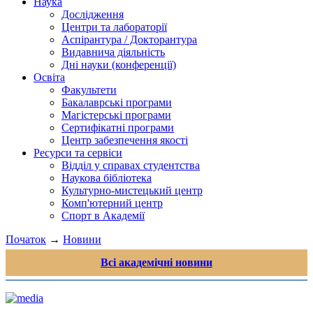
Наука
Дослідження
Центри та лабораторії
Аспірантура / Докторантура
Видавнича діяльність
Дні науки (конференції)
Освіта
Факультети
Бакалаврські програми
Магістерські програми
Сертифікатні програми
Центр забезпечення якості
Ресурси та сервіси
Відділ у справах студентства
Наукова бібліотека
Культурно-мистецький центр
Комп'ютерний центр
Спорт в Академії
Початок
→
Новини
Всі академічні новини