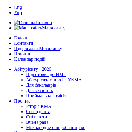
Eng
Укр
Головна
Мапа сайту
Головна
Контакти
Підтримати Могилянку
Новини
Календар подій
Абітурієнту - 2026
Підготовка до НМТ
Абітурієнтам про НаУКМА
Для бакалаврів
Для магістрів
Приймальна комісія
Про нас
Історія КМА
Сьогодення
Спільноти
Вчена рада
Міжнародне співробітництво