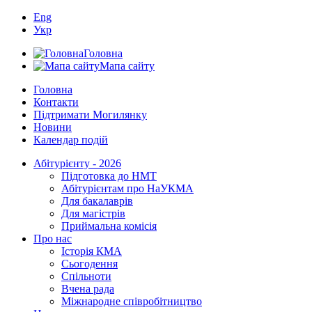
Eng
Укр
Головна
Мапа сайту
Головна
Контакти
Підтримати Могилянку
Новини
Календар подій
Абітурієнту - 2026
Підготовка до НМТ
Абітурієнтам про НаУКМА
Для бакалаврів
Для магістрів
Приймальна комісія
Про нас
Історія КМА
Сьогодення
Спільноти
Вчена рада
Міжнародне співробітництво