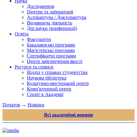
Наука
Дослідження
Центри та лабораторії
Аспірантура / Докторантура
Видавнича діяльність
Дні науки (конференції)
Освіта
Факультети
Бакалаврські програми
Магістерські програми
Сертифікатні програми
Центр забезпечення якості
Ресурси та сервіси
Відділ у справах студентства
Наукова бібліотека
Культурно-мистецький центр
Комп'ютерний центр
Спорт в Академії
Початок
→
Новини
Всі академічні новини