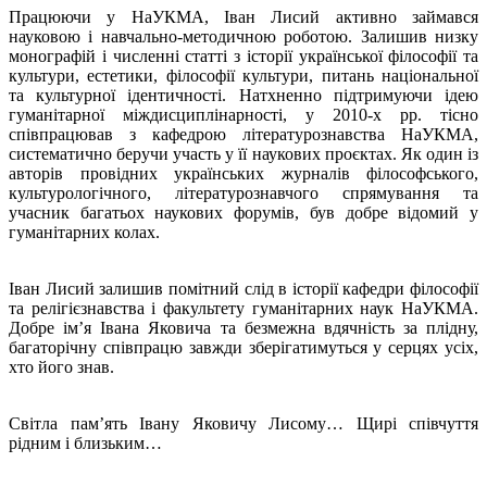
Працюючи у НаУКМА, Іван Лисий активно займався
науковою і навчально-методичною роботою. Залишив низку
монографій і численні статті з історії української філософії та
культури, естетики, філософії культури, питань національної
та культурної ідентичності. Натхненно підтримуючи ідею
гуманітарної міждисциплінарності, у 2010-х рр. тісно
співпрацював з кафедрою літературознавства НаУКМА,
систематично беручи участь у її наукових проєктах. Як один із
авторів провідних українських журналів філософського,
культурологічного, літературознавчого спрямування та
учасник багатьох наукових форумів, був добре відомий у
гуманітарних колах.
Іван Лисий залишив помітний слід в історії кафедри філософії
та релігієзнавства і факультету гуманітарних наук НаУКМА.
Добре ім’я Івана Яковича та безмежна вдячність за плідну,
багаторічну співпрацю завжди зберігатимуться у серцях усіх,
хто його знав.
Світла пам’ять Івану Яковичу Лисому… Щирі співчуття
рідним і близьким…