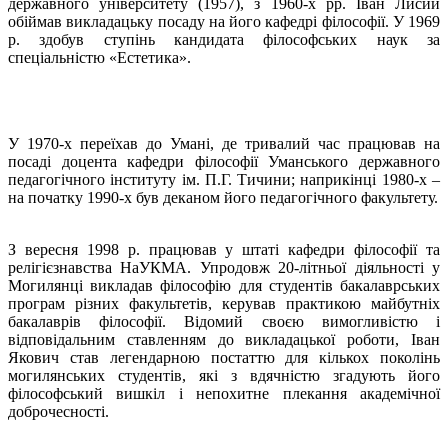
державного університету (1957), з 1960-х рр. Іван Лисий
обіймав викладацьку посаду на його кафедрі філософії. У 1969
р. здобув ступінь кандидата філософських наук за
спеціальністю «Естетика».
У 1970-х переїхав до Умані, де тривалий час працював на
посаді доцента кафедри філософії Уманського державного
педагогічного інституту ім. П.Г. Тичини; наприкінці 1980-х ‒
на початку 1990-х був деканом його педагогічного факультету.
З вересня 1998 р. працював у штаті кафедри філософії та
релігієзнавства НаУКМА. Упродовж 20-літньої діяльності у
Могилянці викладав філософію для студентів бакалаврських
програм різних факультетів, керував практикою майбутніх
бакалаврів філософії. Відомий своєю вимогливістю і
відповідальним ставленням до викладацької роботи, Іван
Якович став легендарною постаттю для кількох поколінь
могилянських студентів, які з вдячністю згадують його
філософський вишкіл і непохитне плекання академічної
доброчесності.