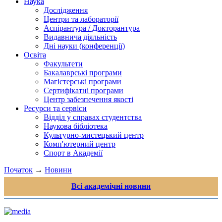
Наука
Дослідження
Центри та лабораторії
Аспірантура / Докторантура
Видавнича діяльність
Дні науки (конференції)
Освіта
Факультети
Бакалаврські програми
Магістерські програми
Сертифікатні програми
Центр забезпечення якості
Ресурси та сервіси
Відділ у справах студентства
Наукова бібліотека
Культурно-мистецький центр
Комп'ютерний центр
Спорт в Академії
Початок
→
Новини
Всі академічні новини