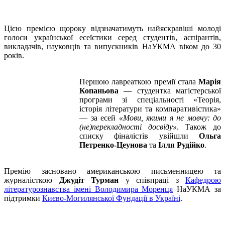
Цією премією щороку відзначатимуть найяскравіші молоді
голоси української есеїстики серед студентів, аспірантів,
викладачів, науковців та випускників НаУКМА віком до 30
років.
Першою лавреаткою премії стала
Марія
Копаньова
— студентка магістерської
програми зі спеціальності «Теорія,
історія літератури та компаративістика»
— за есей
«Мови, якими я не мовчу: до
(не)перекладності досвіду»
. Також до
списку фіналістів увійшли
Ольга
Петренко-Цеунова
та
Ілля Рудійко
.
Премію засновано американською письменницею та
журналісткою
Джудіт Турман
у співпраці з
Кафедрою
літературознавства імені Володимира Моренця
НаУКМА за
підтримки
Києво-Могилянської Фундації в Україні
.