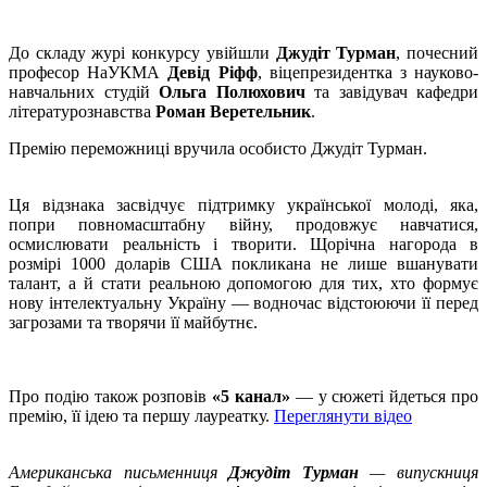
До складу журі конкурсу увійшли
Джудіт Турман
, почесний
професор НаУКМА
Девід Ріфф
, віцепрезидентка з науково-
навчальних студій
Ольга Полюхович
та завідувач кафедри
літературознавства
Роман Веретельник
.
Премію переможниці вручила особисто Джудіт Турман.
Ця відзнака засвідчує підтримку української молоді, яка,
попри повномасштабну війну, продовжує навчатися,
осмислювати реальність і творити. Щорічна нагорода в
розмірі 1000 доларів США покликана не лише вшанувати
талант, а й стати реальною допомогою для тих, хто формує
нову інтелектуальну Україну — водночас відстоюючи її перед
загрозами та творячи її майбутнє.
Про подію також розповів
«5 канал»
— у сюжеті йдеться про
премію, її ідею та першу лауреатку.
Переглянути відео
Американська письменниця
Джудіт Турман
— випускниця