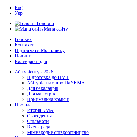
Eng
Укр
Головна
Мапа сайту
Головна
Контакти
Підтримати Могилянку
Новини
Календар подій
Абітурієнту - 2026
Підготовка до НМТ
Абітурієнтам про НаУКМА
Для бакалаврів
Для магістрів
Приймальна комісія
Про нас
Історія КМА
Сьогодення
Спільноти
Вчена рада
Міжнародне співробітництво