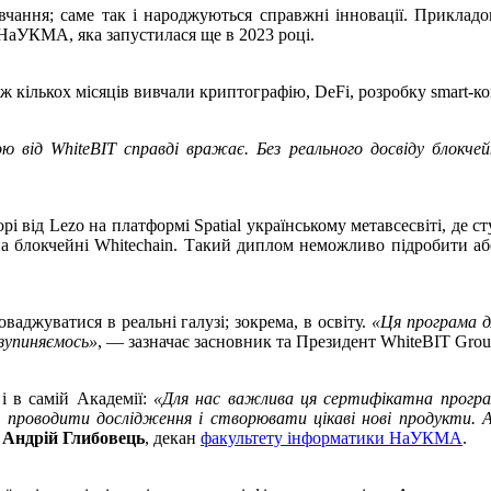
вчання; саме так і народжуються справжні інновації. Прикладом
НаУКМА, яка запустилася ще в 2023 році.
овж кількох місяців вивчали криптографію, DeFi, розробку smart-к
 від WhiteBIT справді вражає. Без реального досвіду блокче
 від Lezo на платформі Spatial українському метавсесвіті, де ст
а блокчейні Whitechain. Такий диплом неможливо підробити або 
аджуватися в реальні галузі; зокрема, в освіту.
«Ця програма дл
зупиняємось»
, — зазначає засновник та Президент WhiteBIT Gro
і в самій Академії:
«Для нас важлива ця сертифікатна програм
 проводити дослідження і створювати цікаві нові продукти. А
є
Андрій Глибовець
, декан
факультету інформатики НаУКМА
.