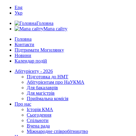
Eng
Укр
Головна
Мапа сайту
Головна
Контакти
Підтримати Могилянку
Новини
Календар подій
Абітурієнту - 2026
Підготовка до НМТ
Абітурієнтам про НаУКМА
Для бакалаврів
Для магістрів
Приймальна комісія
Про нас
Історія КМА
Сьогодення
Спільноти
Вчена рада
Міжнародне співробітництво