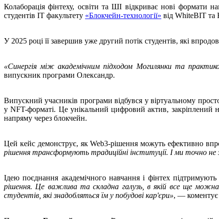
Колаборація фінтеху, освіти та ШІ відкриває нові формати на
студентів IT факультету
«Блокчейн-технології»
від WhiteBIT та 
У 2025 році її завершив уже другий потік студентів, які впрод
«Синергія між академічним підходом Могилянки та практикою
випускник програми Олександр.
Випускний учасників програми відбувся у віртуальному просторі
у NFT-форматі. Це унікальний цифровий актив, закріплений н
напряму через блокчейн.
Цей кейс демонструє, як Web3-рішення можуть ефективно впров
рішення трансформують традиційні інституції. І ми точно не 
Ідею поєднання академічного навчання і фінтех підтримують 
рішення. Це важлива та складна галузь, в якій все ще можна
студентів, які знадобляться їм у побудові кар'єри»
, — коменту