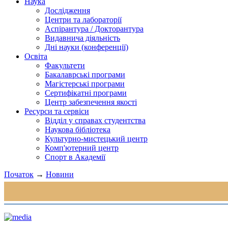
Наука
Дослідження
Центри та лабораторії
Аспірантура / Докторантура
Видавнича діяльність
Дні науки (конференції)
Освіта
Факультети
Бакалаврські програми
Магістерські програми
Сертифікатні програми
Центр забезпечення якості
Ресурси та сервіси
Відділ у справах студентства
Наукова бібліотека
Культурно-мистецький центр
Комп'ютерний центр
Спорт в Академії
Початок
→
Новини