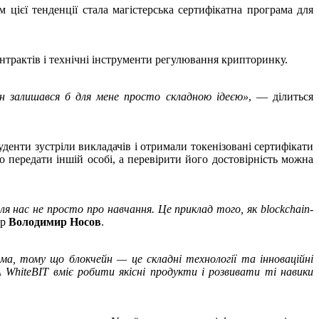
 цієї тенденції стала магістерська сертифікатна програма для
онтрактів і технічні інструменти регулювання крипторинку.
йн залишався б для мене просто складною ідеєю»
, — ділиться
уденти зустріли викладачів і отримали токенізовані сертифікати
передати іншій особі, а перевірити його достовірність можна
я нас не просто про навчання. Це приклад того, як blockchain-
up
Володимир Носов
.
а, тому що блокчейн — це складні технології та інноваційні
 WhiteBIT вміє робити якісні продукти і розвивати ті навики