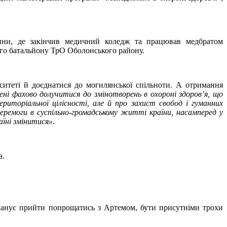
ини, де закінчив медичний коледж та працював медбратом
29-го батальйону ТрО Оболонського району.
ситеті й доєднатися до могилянської спільноти. А отримання
ні фахово долучитися до змінотворень в охороні здоров’я, що
риторіальної цілісності, але й про захист свобод і гуманних
еремоги в суспільно-громадському житті країни, насамперед у
аїні змінитися»
.
а.
 планує прийти попрощатись з Артемом, бути присутніми трохи