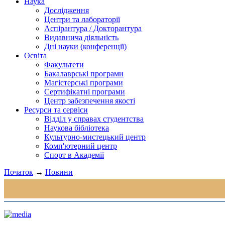
Наука
Дослідження
Центри та лабораторії
Аспірантура / Докторантура
Видавнича діяльність
Дні науки (конференції)
Освіта
Факультети
Бакалаврські програми
Магістерські програми
Сертифікатні програми
Центр забезпечення якості
Ресурси та сервіси
Відділ у справах студентства
Наукова бібліотека
Культурно-мистецький центр
Комп'ютерний центр
Спорт в Академії
Початок
→
Новини