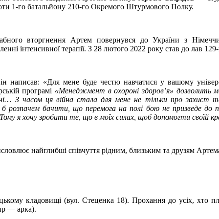
оти 1-го батальйону 210-го Окремого Штурмового Полку.
абного вторгнення Артем повернувся до України з Німечч
іленні інтенсивної терапії. З 28 лютого 2022 року став до лав 1
ін написав: «Для мене буде честю навчатися у вашому універ
ерській програмі
«Менеджмент в охороні здоров’я» дозволить ме
їні… З часом ця війна стала для мене не тільки про захист те
 б розпачем бачити, що перемога на полі бою не призведе до п
 Тому я хочу зробити те, що в моїх силах, щоб допомогти своїй кр
словлює найглибші співчуття рідним, близьким та друзям Артем
ецькому кладовищі (вул. Стеценка 18). Прохання до усіх, хто
ир — арка).