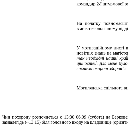
командир 2-ї штурмової р
На початку повномасшт
в анестезіологічному відд
У мотиваційному листі в
новітніх знань на магіст
так необхідні нашій кра
цінностей. Для мене було
системі охороні здоров’я.
Могилянська спільнота ви
Чин похорону розпочнеться о 13:30 06.09 (субота) на Берков
заздалегідь (~13:15) біля головного входу на кладовище (орієнт