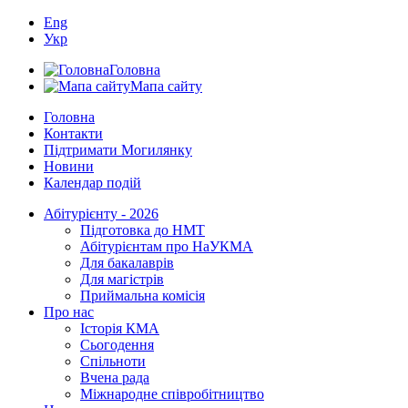
Eng
Укр
Головна
Мапа сайту
Головна
Контакти
Підтримати Могилянку
Новини
Календар подій
Абітурієнту - 2026
Підготовка до НМТ
Абітурієнтам про НаУКМА
Для бакалаврів
Для магістрів
Приймальна комісія
Про нас
Історія КМА
Сьогодення
Спільноти
Вчена рада
Міжнародне співробітництво