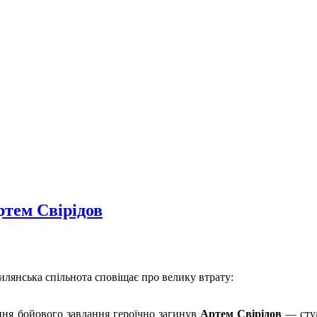
ртем Свірідов
лянська спільнота сповіщає про велику втрату:
ння бойового завдання героїчно загинув
Артем Свірідов
— студ