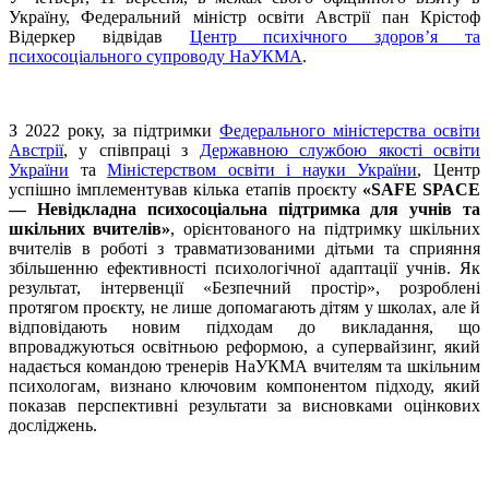
Україну, Федеральний міністр освіти Австрії пан Крістоф
Відеркер відвідав
Центр психічного здоров’я та
психосоціального супроводу НаУКМА
.
З 2022 року, за підтримки
Федерального міністерства освіти
Австрії
, у співпраці з
Державною службою якості освіти
України
та
Міністерством освіти і науки України
, Центр
успішно імплементував кілька етапів проєкту
«SAFE SPACE
— Невідкладна психосоціальна підтримка для учнів та
шкільних вчителів»
, орієнтованого на підтримку шкільних
вчителів в роботі з травматизованими дітьми та сприяння
збільшенню ефективності психологічної адаптації учнів. Як
результат, інтервенції «Безпечний простір», розроблені
протягом проєкту, не лише допомагають дітям у школах, але й
відповідають новим підходам до викладання, що
впроваджуються освітньою реформою, а супервайзинг, який
надається командою тренерів НаУКМА вчителям та шкільним
психологам, визнано ключовим компонентом підходу, який
показав перспективні результати за висновками оцінкових
досліджень.