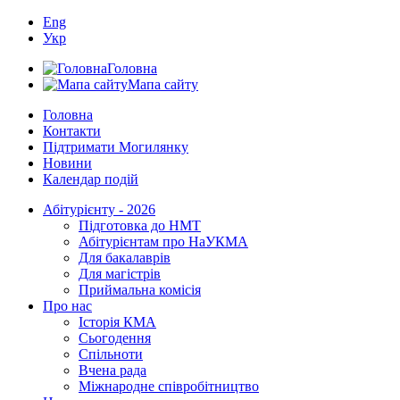
Eng
Укр
Головна
Мапа сайту
Головна
Контакти
Підтримати Могилянку
Новини
Календар подій
Абітурієнту - 2026
Підготовка до НМТ
Абітурієнтам про НаУКМА
Для бакалаврів
Для магістрів
Приймальна комісія
Про нас
Історія КМА
Сьогодення
Спільноти
Вчена рада
Міжнародне співробітництво