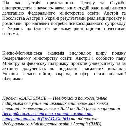
Під час зустрічі представники Центру та Служби
віцепрезидента з науково-навчальних студій радо поділилися з
делегацією Федерального міністерства освіти Австрії та
Посольства Австрії в Україні результатами реалізації проєкту й
розповіли про нагальні потреби психосоціального супроводу
в Україні, що було на високому рівні оцінено почесними
гостями.
Києво-Могилянська академія висловлює щиру подяку
Федеральному міністерству освіти Австрії і особисто пану
Міністру за фінансову підтримку проєктів університету та за
активну долученість до подолання нагальних викликів
України в часи війни, зокрема, в сфері психосоціальної
підтримки.
Проєкт «SAFE SPACE — Невідкладна психосоціальна
підтримка для учнів та шкільних вчителів» мав кілька
ітерацій і імплементувався з 2022 по 2025 рік за координації
Австрійського агентства з питань освіти та
інтернаціоналізації (OeAD-GmbH)
та підтримки
Федерального міністерства освіти Австрії (BMB).