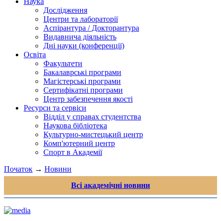
Наука
Дослідження
Центри та лабораторії
Аспірантура / Докторантура
Видавнича діяльність
Дні науки (конференції)
Освіта
Факультети
Бакалаврські програми
Магістерські програми
Сертифікатні програми
Центр забезпечення якості
Ресурси та сервіси
Відділ у справах студентства
Наукова бібліотека
Культурно-мистецький центр
Комп'ютерний центр
Спорт в Академії
Початок
→
Новини
Всі академічні новини