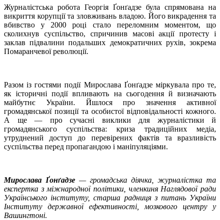
Журналістська робота Георгія Ґонґадзе була спрямована на
викриття корупції та зловживань владою. Його викрадення та
вбивство у 2000 році стало переломним моментом, що
сколихнув суспільство, спричинив масові акції протесту і
заклав підвалини подальших демократичних рухів, зокрема
Помаранчевої революції.
Разом із гостями події Мирослава Ґонґадзе міркувала про те,
як історичні події впливають на сьогодення й визначають
майбутнє України. Йшлося про значення активної
громадянської позиції та особистої відповідальності кожного.
А ще — про сучасні виклики для журналістики й
громадянського суспільства: криза традиційних медіа,
утруднений доступ до перевірених фактів та вразливість
суспільства перед пропагандою і маніпуляціями.
Мирослава Ґонґадзе
— громадська діячка, журналістка та
експертка з міжнародної політики, членкиня Наглядової ради
Українського інституту, старша радниця з питань України
Інституту державної ефективності, мозкового центру у
Вашингтоні.