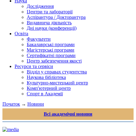
Наука
Дослідження
Центри та лабораторії
Аспірантура / Докторантура
Видавнича діяльність
Дні науки (конференції)
Освіта
Факультети
Бакалаврські програми
Магістерські програми
Сертифікатні програми
Центр забезпечення якості
Ресурси та сервіси
Відділ у справах студентства
Наукова бібліотека
Культурно-мистецький центр
Комп'ютерний центр
Спорт в Академії
Початок
→
Новини
Всі академічні новини