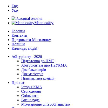
Eng
Укр
Головна
Мапа сайту
Головна
Контакти
Підтримати Могилянку
Новини
Календар подій
Абітурієнту - 2026
Підготовка до НМТ
Абітурієнтам про НаУКМА
Для бакалаврів
Для магістрів
Приймальна комісія
Про нас
Історія КМА
Сьогодення
Спільноти
Вчена рада
Міжнародне співробітництво