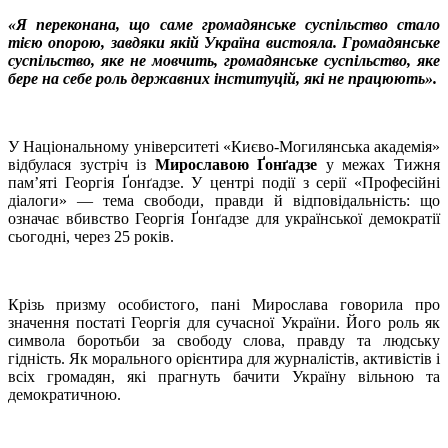
«Я переконана, що саме громадянське суспільство стало
тією опорою, завдяки якій Україна вистояла. Громадянське
суспільство, яке не мовчить, громадянське суспільство, яке
бере на себе роль державних інституцій, які не працюють».
У Національному університеті «Києво-Могилянська академія»
відбулася зустріч із
Мирославою Ґонґадзе
у межах Тижня
пам’яті Георгія Ґонґадзе. У центрі події з серії «Професійні
діалоги» — тема свободи, правди й відповідальність: що
означає вбивство Георгія Ґонґадзе для української демократії
сьогодні, через 25 років.
Крізь призму особистого, пані Мирослава говорила про
значення постаті Георгія для сучасної України. Його роль як
символа боротьби за свободу слова, правду та людську
гідність. Як морального орієнтира для журналістів, активістів і
всіх громадян, які прагнуть бачити Україну вільною та
демократичною.