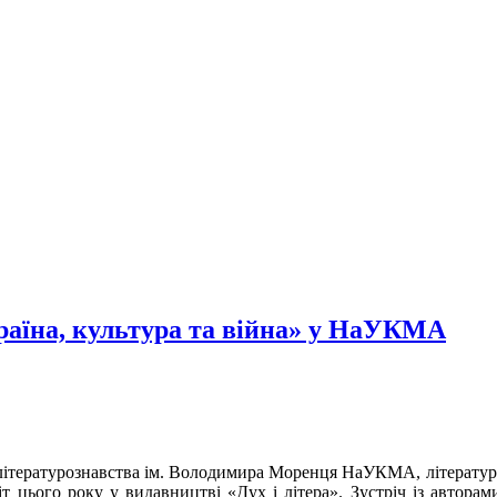
раїна, культура та війна» у НаУКМА
 літературознавства ім. Володимира Моренця НаУКМА, літерату
іт цього року у видавництві «Дух і літера». Зустріч із автора