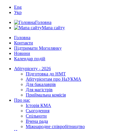
Eng
Укр
Головна
Мапа сайту
Головна
Контакти
Підтримати Могилянку
Новини
Календар подій
Абітурієнту - 2026
Підготовка до НМТ
Абітурієнтам про НаУКМА
Для бакалаврів
Для магістрів
Приймальна комісія
Про нас
Історія КМА
Сьогодення
Спільноти
Вчена рада
Міжнародне співробітництво