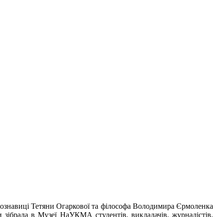
рознавиці Тетяни Огаркової та філософа Володимира Єрмоленка
ми зібрала в Музеї НаУКМА студентів, викладачів, журналістів,