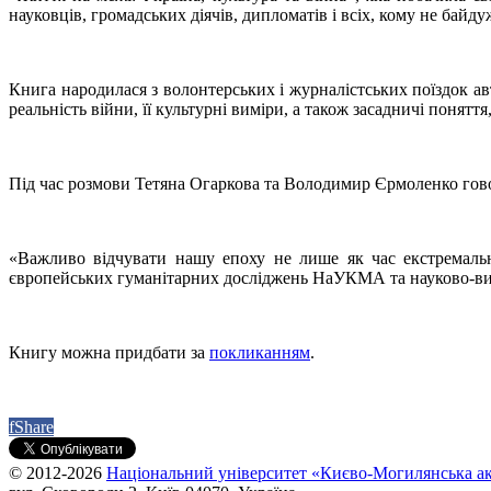
науковців, громадських діячів, дипломатів і всіх, кому не байду
Книга народилася з волонтерських і журналістських поїздок а
реальність війни, її культурні виміри, а також засадничі поняття
Під час розмови Тетяна Огаркова та Володимир Єрмоленко говор
«Важливо відчувати нашу епоху не лише як час екстремальн
європейських гуманітарних досліджень НаУКМА та науково-вид
Книгу можна придбати за
покликанням
.
f
Share
© 2012-2026
Національний університет «Києво-Могилянська ак