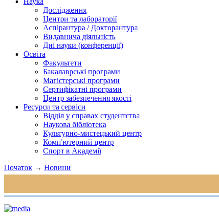
Наука
Дослідження
Центри та лабораторії
Аспірантура / Докторантура
Видавнича діяльність
Дні науки (конференції)
Освіта
Факультети
Бакалаврські програми
Магістерські програми
Сертифікатні програми
Центр забезпечення якості
Ресурси та сервіси
Відділ у справах студентства
Наукова бібліотека
Культурно-мистецький центр
Комп'ютерний центр
Спорт в Академії
Початок
→
Новини