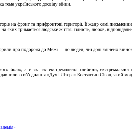
жа тема українського досвіду війни.
вторів на фронт та прифронтові території. Її жанр самі письме
, на яких тримається людське життя: гідність, любов, відповідальн
или про подорожі до Межі — до людей, чиї долі змінено війною, 
ого болю, а й як час екстремальної глибини, екстремальної л
авничого об’єднання «Дух і Літера» Костянтин Сігов, який мод
адемія»