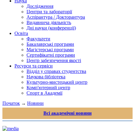
Наука
Дослідження
Центри та лабораторії
Аспірантура / Докторантура
Видавнича діяльність
Дні науки (конференції)
Освіта
Факультети
Бакалаврські програми
Магістерські програми
Сертифікатні програми
Центр забезпечення якості
Ресурси та сервіси
Відділ у справах студентства
Наукова бібліотека
Культурно-мистецький центр
Комп'ютерний центр
Спорт в Академії
Початок
→
Новини
Всі академічні новини