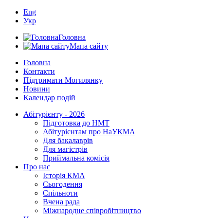
Eng
Укр
Головна
Мапа сайту
Головна
Контакти
Підтримати Могилянку
Новини
Календар подій
Абітурієнту - 2026
Підготовка до НМТ
Абітурієнтам про НаУКМА
Для бакалаврів
Для магістрів
Приймальна комісія
Про нас
Історія КМА
Сьогодення
Спільноти
Вчена рада
Міжнародне співробітництво