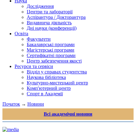
Наука
Дослідження
Центри та лабораторії
Аспірантура / Докторантура
Видавнича діяльність
Дні науки (конференції)
Освіта
Факультети
Бакалаврські програми
Магістерські програми
Сертифікатні програми
Центр забезпечення якості
Ресурси та сервіси
Відділ у справах студентства
Наукова бібліотека
Культурно-мистецький центр
Комп'ютерний центр
Спорт в Академії
Початок
→
Новини
Всі академічні новини