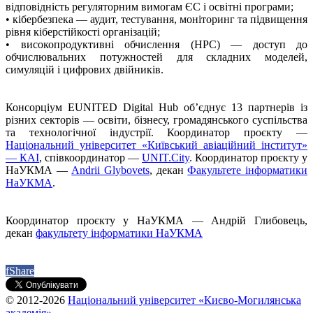
відповідність регуляторним вимогам ЄС і освітні програми;
• кібербезпека — аудит, тестування, моніторинг та підвищення
рівня кіберстійкості організацій;
• високопродуктивні обчислення (HPC) — доступ до
обчислювальних потужностей для складних моделей,
симуляцій і цифрових двійників.
Консорціум EUNITED Digital Hub об’єднує 13 партнерів із
різних секторів — освіти, бізнесу, громадянського суспільства
та технологічної індустрії. Координатор проєкту —
Національний університет «Київський авіаційний інститут»
— КАІ
, співкоординатор —
UNIT.City
. Координатор проєкту у
НаУКМА —
Andrii Glybovets
, декан
Факультетe інформатики
НаУКМА
.
Координатор проєкту у НаУКМА — Андрій Глибовець,
декан
факультету інформатики НаУКМА
f
Share
© 2012-2026
Національний університет «Києво-Могилянська
академія»