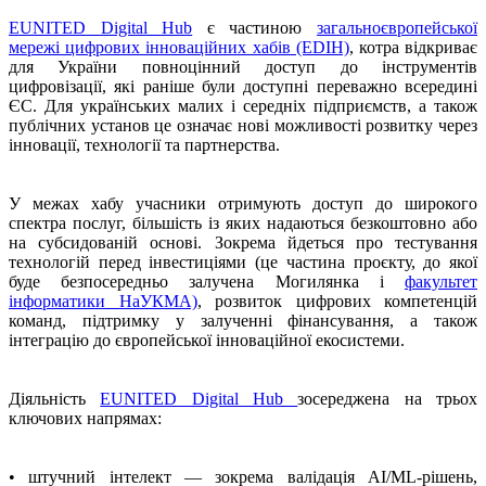
EUNITED Digital Hub
є частиною
загальноєвропейської
мережі цифрових інноваційних хабів (EDIH)
, котра відкриває
для України повноцінний доступ до інструментів
цифровізації, які раніше були доступні переважно всередині
ЄС. Для українських малих і середніх підприємств, а також
публічних установ це означає нові можливості розвитку через
інновації, технології та партнерства.
У межах хабу учасники отримують доступ до широкого
спектра послуг, більшість із яких надаються безкоштовно або
на субсидованій основі. Зокрема йдеться про тестування
технологій перед інвестиціями (це частина проєкту, до якої
буде безпосередньо залучена Могилянка і
факультет
інформатики НаУКМА)
, розвиток цифрових компетенцій
команд, підтримку у залученні фінансування, а також
інтеграцію до європейської інноваційної екосистеми.
Діяльність
EUNITED Digital Hub
зосереджена на трьох
ключових напрямах:
• штучний інтелект — зокрема валідація AI/ML-рішень,