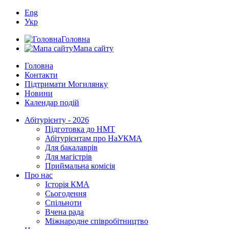
Eng
Укр
Головна
Мапа сайту
Головна
Контакти
Підтримати Могилянку
Новини
Календар подій
Абітурієнту - 2026
Підготовка до НМТ
Абітурієнтам про НаУКМА
Для бакалаврів
Для магістрів
Приймальна комісія
Про нас
Історія КМА
Сьогодення
Спільноти
Вчена рада
Міжнародне співробітництво