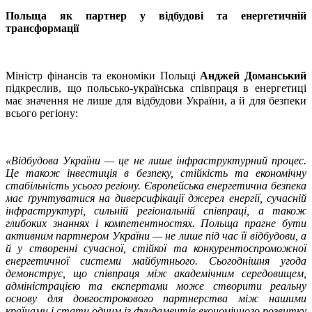
Польща як партнер у відбудові та енергетичній
трансформації
Міністр фінансів та економіки Польщі
Анджей Доманський
підкреслив, що польсько-українська співпраця в енергетиці
має значення не лише для відбудови України, а й для безпеки
всього регіону:
«Відбудова України — це не лише інфраструктурний процес.
Це також інвестиція в безпеку, стійкість та економічну
стабільність усього регіону. Європейська енергетична безпека
має ґрунтуватися на диверсифікації джерел енергії, сучасній
інфраструктурі, сильній регіональній співпраці, а також
глибоких знаннях і компетентностях. Польща прагне бути
активним партнером України — не лише під час її відбудови, а
й у створенні сучасної, стійкої та конкурентоспроможної
енергетичної системи майбутнього. Сьогоднішня угода
демонструє, що співпраця між академічним середовищем,
адміністрацією та експертами може створити реальну
основу для довгострокового партнерства між нашими
країнами і стати одним із фундаментів економічного розвитку