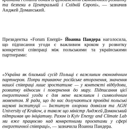
та безпеки в Центральній і Східній Європі»
, — зазначив
Анджей Доманський.
Президентка «Forum Energii»
Йоанна Пандера
наголосила,
що підписання угоди є важливим кроком у розвитку
конкретної співпраці між польськими та українськими
партнерами:
«Україна як близький сусід Польщі є важливим економічним
партнером. Попри триваюче російське вторгнення, значення
нашої співпраці лише зростатиме — у контексті відбудови,
розвитку відносин і повернення до миру. Підписання цієї
енергетичної угоди є для мене важливим і символічним
моментом. Я рада, що до нас долучаються провідні польські
наукові інституції — Інститут охорони довкілля та AGH
University of Krakow, а також що міністр Анджей Доманський
підтримав цю ініціативу. Разом із Kyiv Energy and Climate Lab
ми вже працюємо над конкретними проєктами у сфері
енергетичної співпраці»
, — зазначила Йоанна Пандера.