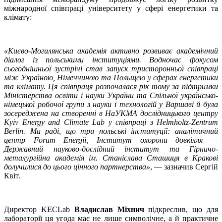
міжнародної співпраці університету у сфері енергетики та
клімату:
«Києво-Могилянська академія активно розвиває академічний
діалог із польськими інституціями. Водночас фокусом
сьогоднішньої зустрічі став запуск тристоронньої співпраці
між Україною, Німеччиною та Польщею у сферах енергетики
та клімату. Ця співпраця розпочалася рік тому за підтримки
Міністерства освіти і науки України та Спільної українсько-
німецької робочої групи з науки і технологій у Варшаві й була
зосереджена на створенні в НаУКМА дослідницького центру
Kyiv Energy and Climate Lab у співпраці з Helmholtz-Zentrum
Berlin. Ми раді, що три польські інституції: аналітичний
центр Forum Energii, Інститут охорони довкілля —
Державний науково-дослідний інститут та Гірничо-
металургійна академія ім. Станіслава Сташиця в Кракові
долучилися до цього цінного партнерства»
, — зазначив Сергій
Квіт.
Директор KECLab
Владислав Міхнич
підкреслив, що для
лабораторії ця угода має не лише символічне, а й практичне