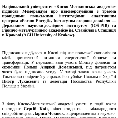
Національний університет «Києво-Могилянська академія»
підписав Меморандум про взаєморозуміння з трьома
провідними польськими інституціями: аналітичним
центром «Forum Energii», Інститутом охорони довкілля —
Державним науково-дослідним інститутом (IOŚ-PIB) та
Гірничо-металургійною академією ім. Станіслава Сташиця
в Кракові (AGH University of Krakow).
Підписання відбулося в Києві під час польської економічної
місії, присвяченої питанням енергетичної безпеки та
трансформації. У церемонії взяв участь Міністр фінансів та
економіки Польщі
Анджей Доманський
, під патронатом
якого було підписано угоду. У заході також взяли участь
Тимчасово повірений у справах Республіки Польща в Україні
Пйотр Лукасевич
та делегація Посольства Республіки
Польща в Україні.
З боку Києво-Могилянської академії участь у події взяли
президент
Сергій Квіт
, віцепрезидентка з міжнародного
співробітництва
Лариса Човнюк
, віцепрезидентка з науково-