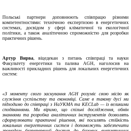
Польські партнери доповнюють співпрацю різними
компетентностями: технічною експертизою в енергетичних
системах, досвідом у сфері кліматичної та екологічної
політики, а також аналітичною спроможністю для розробки
практичних рішень.
Артур Вирва
, віцедекан з питань співпраці та науки
Факультету енергетики та палива AGH, наголосив на
важливості прикладних рішень для локальних енергетичних
систем:
«З моменту свого заснування AGH розуміє свою місію як
служіння суспільству та економіці. Саме в такому дусі ми
підходимо до співпраці з НаУКМА та KECLab — із великими
сподіваннями. Ми віримо, що спільні дослідження, обмін
знаннями та розробка аналітичних інструментів дозволять
сформулювати практичні рішення, які посилять стійкість
локальних енергетичних систем і допоможуть забезпечити
громадам безперервний доступ до базових енергетичних