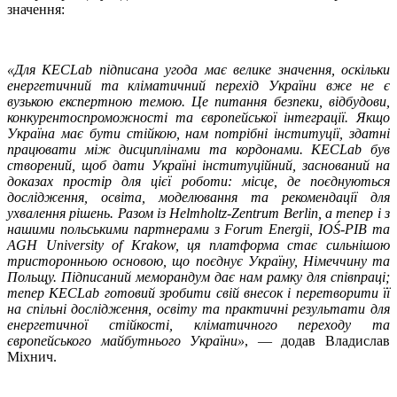
значення:
«Для KECLab підписана угода має велике значення, оскільки
енергетичний та кліматичний перехід України вже не є
вузькою експертною темою. Це питання безпеки, відбудови,
конкурентоспроможності та європейської інтеграції. Якщо
Україна має бути стійкою, нам потрібні інституції, здатні
працювати між дисциплінами та кордонами. KECLab був
створений, щоб дати Україні інституційний, заснований на
доказах простір для цієї роботи: місце, де поєднуються
дослідження, освіта, моделювання та рекомендації для
ухвалення рішень. Разом із Helmholtz-Zentrum Berlin, а тепер і з
нашими польськими партнерами з Forum Energii, IOŚ-PIB та
AGH University of Krakow, ця платформа стає сильнішою
тристоронньою основою, що поєднує Україну, Німеччину та
Польщу. Підписаний меморандум дає нам рамку для співпраці;
тепер KECLab готовий зробити свій внесок і перетворити її
на спільні дослідження, освіту та практичні результати для
енергетичної стійкості, кліматичного переходу та
європейського майбутнього України»
, — додав Владислав
Міхнич.