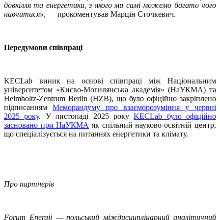
довкілля та енергетики, з якого ми самі можемо багато чого
навчитися»
, — прокоментував Марцін Сточкевич.
Передумови співпраці
KECLab виник на основі співпраці між Національним
університетом «Києво-Могилянська академія» (НаУКМА) та
Helmholtz-Zentrum Berlin (HZB), що було офіційно закріплено
підписанням
Меморандуму про взаєморозуміння у червні
2025 року
. У листопаді 2025 року
KECLab було офіційно
засновано при НаУКМА
як спільний науково-освітній центр,
що спеціалізується на питаннях енергетики та клімату.
Про партнерів
Forum Energii — польський міждисциплінарний аналітичний