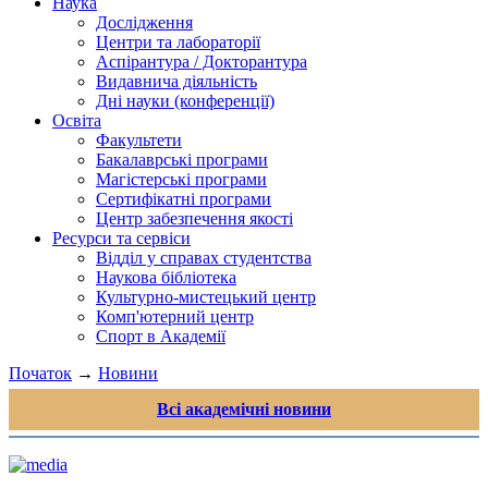
Наука
Дослідження
Центри та лабораторії
Аспірантура / Докторантура
Видавнича діяльність
Дні науки (конференції)
Освіта
Факультети
Бакалаврські програми
Магістерські програми
Сертифікатні програми
Центр забезпечення якості
Ресурси та сервіси
Відділ у справах студентства
Наукова бібліотека
Культурно-мистецький центр
Комп'ютерний центр
Спорт в Академії
Початок
→
Новини
Всі академічні новини