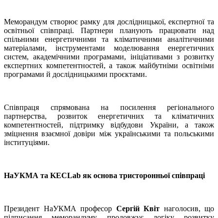
Меморандум створює рамку для дослідницької, експертної та
освітньої співпраці. Партнери планують працювати над
спільними енергетичними та кліматичними аналітичними
матеріалами, інструментами моделювання енергетичних
систем, академічними програмами, ініціативами з розвитку
експертних компетентностей, а також майбутніми освітніми
програмами й дослідницькими проєктами.
Співпраця спрямована на посилення регіонального
партнерства, розвиток енергетичних та кліматичних
компетентностей, підтримку відбудови України, а також
зміцнення взаємної довіри між українськими та польськими
інституціями.
НаУКМА та KECLab як основа тристоронньої співпраці
Президент НаУКМА професор
Сергій Квіт
наголосив, що
підписання меморандуму продовжує логіку розвитку