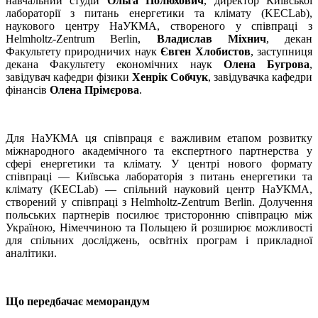
навчальний студій
Ольга Полюхович
, директор Київської
лабораторії з питань енергетики та клімату (KECLab),
наукового центру НаУКМА, створеного у співпраці з
Helmholtz-Zentrum Berlin,
Владислав Міхнич
, декан
Факультету природничих наук
Євген Хлобистов
, заступниця
декана Факультету економічних наук
Олена Бугрова
,
завідувач кафедри фізики
Хенрік Собчук
, завідувачка кафедри
фінансів
Олена Прімєрова
.
Для НаУКМА ця співпраця є важливим етапом розвитку
міжнародного академічного та експертного партнерства у
сфері енергетики та клімату. У центрі нового формату
співпраці — Київська лабораторія з питань енергетики та
клімату (KECLab) — спільний науковий центр НаУКМА,
створений у співпраці з Helmholtz-Zentrum Berlin. Долучення
польських партнерів посилює тристоронню співпрацю між
Україною, Німеччиною та Польщею й розширює можливості
для спільних досліджень, освітніх програм і прикладної
аналітики.
Що передбачає меморандум