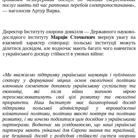
послуг навіть під час раптових перебоїв електропостачання»
,
— наголосив Артур Вирва.
Директор Інституту охорони довкілля — Державного науково-
дослідного інституту
Марцін Сточкевич
звернув увагу на
взаємний характер співпраці: польські інституції можуть
ділитися досвідом, але водночас мають багато чого навчитися
з українського досвіду стійкості в умовах війни:
«Ми вважаємо підтримку українських науковців і публічного
сектору у формуванні міцних основ екологічної політики
ключовим елементом допомоги українському суспільству та
економіці, які після війни значною мірою
переосмислюватимуть свої цілі розвитку та екологічні
пріоритети. Наш Інститут має багаторічний досвід
підтримки польської адміністрації у впровадженні
кліматичної політики, політики якості повітря та політики
розвитку, і ми хочемо поділитися цим досвідом з українськими
партнерами. Водночас ми усвідомлюємо, що наші українські
партнери мають унікальні для Європи знання та трагічний,
але безцінний досвід у розбудові стійкості систем охорони