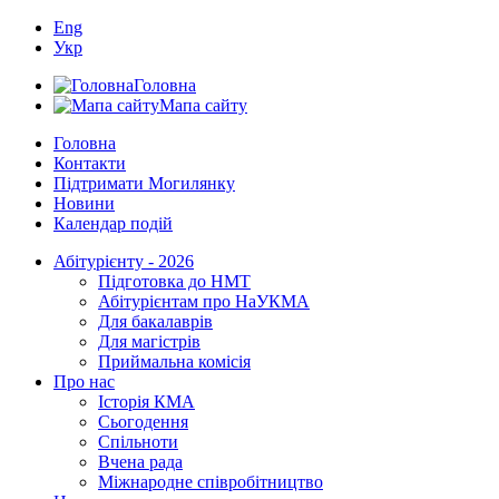
Eng
Укр
Головна
Мапа сайту
Головна
Контакти
Підтримати Могилянку
Новини
Календар подій
Абітурієнту - 2026
Підготовка до НМТ
Абітурієнтам про НаУКМА
Для бакалаврів
Для магістрів
Приймальна комісія
Про нас
Історія КМА
Сьогодення
Спільноти
Вчена рада
Міжнародне співробітництво