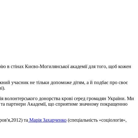
ію в стінах Києво-Могилянської академії для того, щоб кожен
ожний учасник не тільки допоможе дітям, а й подбає про своє
і).
я волонтерського донорства крові серед громадян України. Ми
и та партнери Академії, що сприятиме значному покращенню
ов'я,2012) та
Марія Захарченко
(спеціальність «соціологія»,