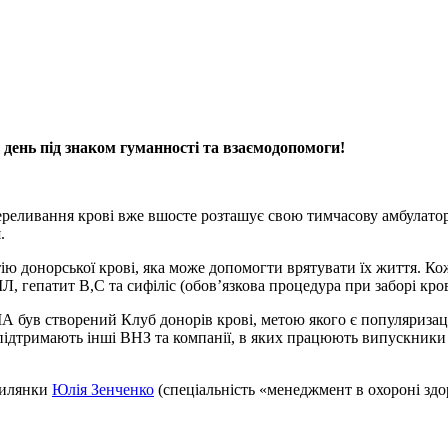
 день під знаком гуманності та взаємодопомоги!
ереливання крові вже вшосте розташує свою тимчасову амбулатор
.
ртію донорської крові, яка може допомогти врятувати їх життя. К
ІЛ, гепатит B,C та сифіліс (обов’язкова процедура при заборі кров
був створений Клуб донорів крові, метою якого є популяризаці
, підтримають інші ВНЗ та компанії, в яких працюють випускник
гилянки
Юлія Зенченко
(спеціальність «менеджмент в охороні здор