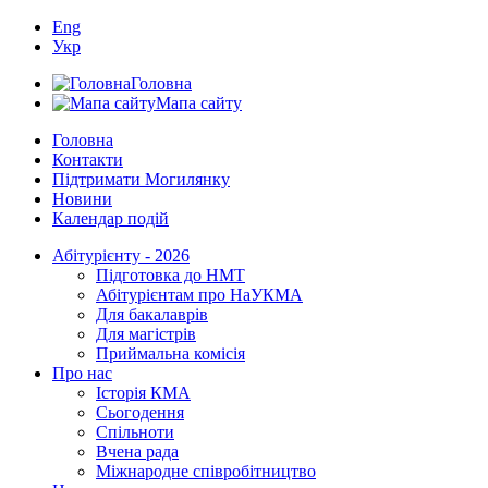
Eng
Укр
Головна
Мапа сайту
Головна
Контакти
Підтримати Могилянку
Новини
Календар подій
Абітурієнту - 2026
Підготовка до НМТ
Абітурієнтам про НаУКМА
Для бакалаврів
Для магістрів
Приймальна комісія
Про нас
Історія КМА
Сьогодення
Спільноти
Вчена рада
Міжнародне співробітництво