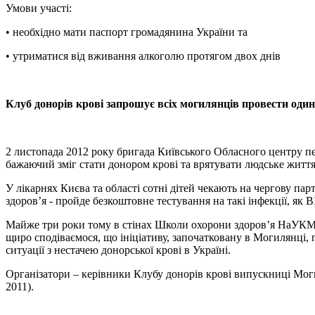
Умови участі:
• необхідно мати паспорт громадянина України та
• утриматися від вживання алкоголю протягом двох днів
Клуб донорів крові запрошує всіх могилянців провести один
2 листопада 2012 року бригада Київського Обласного центру п
бажаючий зміг стати донором крові та врятувати людське життя
У лікарнях Києва та області сотні дітей чекають на чергову па
здоров’я - пройде безкоштовне тестування на такі інфекції, як В
Майже три роки тому в стінах Школи охорони здоров’я НаУКМА 
щиро сподіваємося, що ініціативу, започатковану в Могилянці
ситуації з нестачею донорської крові в Україні.
Організатори – керівники Клубу донорів крові випускниці Мо
2011).