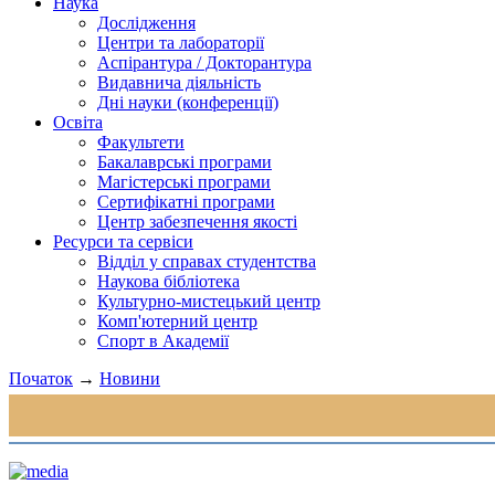
Наука
Дослідження
Центри та лабораторії
Аспірантура / Докторантура
Видавнича діяльність
Дні науки (конференції)
Освіта
Факультети
Бакалаврські програми
Магістерські програми
Сертифікатні програми
Центр забезпечення якості
Ресурси та сервіси
Відділ у справах студентства
Наукова бібліотека
Культурно-мистецький центр
Комп'ютерний центр
Спорт в Академії
Початок
→
Новини