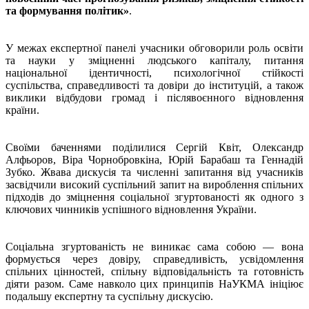
та формування політик»
.
У межах експертної панелі учасники обговорили роль освіти
та науки у зміцненні людського капіталу, питання
національної ідентичності, психологічної стійкості
суспільства, справедливості та довіри до інституцій, а також
виклики відбудови громад і післявоєнного відновлення
країни.
Своїми баченнями поділилися Сергій Квіт, Олександр
Алфьоров, Віра Чорнобровкіна, Юрій Барабаш та Геннадій
Зубко. Жвава дискусія та численні запитання від учасників
засвідчили високий суспільний запит на вироблення спільних
підходів до зміцнення соціальної згуртованості як одного з
ключових чинників успішного відновлення України.
Соціальна згуртованість не виникає сама собою — вона
формується через довіру, справедливість, усвідомлення
спільних цінностей, спільну відповідальність та готовність
діяти разом. Саме навколо цих принципів НаУКМА ініціює
подальшу експертну та суспільну дискусію.