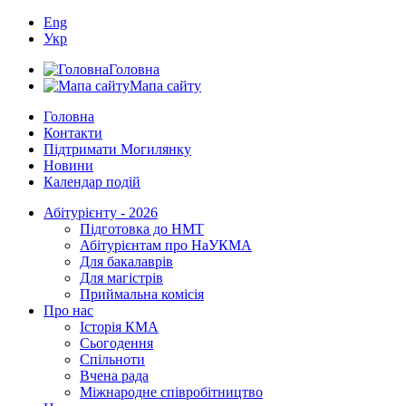
Eng
Укр
Головна
Мапа сайту
Головна
Контакти
Підтримати Могилянку
Новини
Календар подій
Абітурієнту - 2026
Підготовка до НМТ
Абітурієнтам про НаУКМА
Для бакалаврів
Для магістрів
Приймальна комісія
Про нас
Історія КМА
Сьогодення
Спільноти
Вчена рада
Міжнародне співробітництво