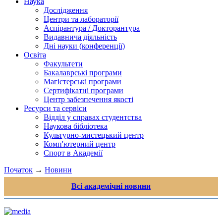
Наука
Дослідження
Центри та лабораторії
Аспірантура / Докторантура
Видавнича діяльність
Дні науки (конференції)
Освіта
Факультети
Бакалаврські програми
Магістерські програми
Сертифікатні програми
Центр забезпечення якості
Ресурси та сервіси
Відділ у справах студентства
Наукова бібліотека
Культурно-мистецький центр
Комп'ютерний центр
Спорт в Академії
Початок
→
Новини
Всі академічні новини