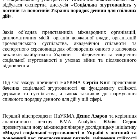
відбулася експертна дискусія
«Соціальна згуртованість у
воєнній та повоєнній Україні: порядок денний для спільних
дій»
.
Захід об’єднав представників міжнародних організацій,
дипломатичних місій, органів державної влади, організацій
громадянського суспільства, академічної спільноти та
експертного середовища для обговорення одного з ключових
викликів майбутнього України — збереження та зміцнення
соціальної згуртованості в умовах війни та післявоєнного
відновлення.
Під час заходу президент НаУКМА
Сергій Квіт
представив
бачення соціальної згуртованості як фундаменту стійкості
держави та суспільства, а також закликав до формування
спільного порядку денного для дій у цій сфері.
Перший віцепрезидент НаУКМА
Денис Азаров
та керівниця
аналітичного центру KMA Analytics
Юлія Седик
презентували нову міждисциплінарну дослідницьку ініціативу
«Моделі соціальної згуртованості в Україні у воєнний та
повоєнний час: прогнозування ризиків, зміцнення стійкості