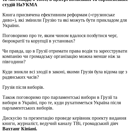
студій НаУКМА
Книга присвячена ефективним реформам («грузинське
диво»), які змінили Грузію та які можуть бути прикладом для
України.
Поговоримо про те, яким чином вдалося позбутися черг,
бюрократії та корупції в установах?
Чи правда, що в Грузії отримати права водія та зареєструвати
компанію чи громадську організацію можна менше ніж за
півгодини?
Куди зникли всі злодії в законі, якими Грузія була відома ще з
радянських часів?
Грузія після виборів.
Також поговоримо про парламентські вибори в Грузії та
вибори в Україні, про те, куди рухатиметься Україна після
парламентських виборів.
Дискусію та презентацію проведе керівник проекту видання
книги, журналіст, ведучий каналу ТВі, громадський діяч
Вахтанг Кіпіані.