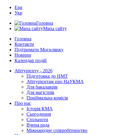
Eng
Укр
Головна
Мапа сайту
Головна
Контакти
Підтримати Могилянку
Новини
Календар подій
Абітурієнту - 2026
Підготовка до НМТ
Абітурієнтам про НаУКМА
Для бакалаврів
Для магістрів
Приймальна комісія
Про нас
Історія КМА
Сьогодення
Спільноти
Вчена рада
Міжнародне співробітництво