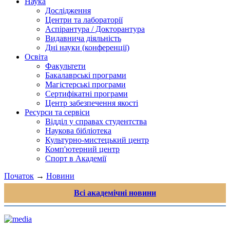
Наука
Дослідження
Центри та лабораторії
Аспірантура / Докторантура
Видавнича діяльність
Дні науки (конференції)
Освіта
Факультети
Бакалаврські програми
Магістерські програми
Сертифікатні програми
Центр забезпечення якості
Ресурси та сервіси
Відділ у справах студентства
Наукова бібліотека
Культурно-мистецький центр
Комп'ютерний центр
Спорт в Академії
Початок
→
Новини
Всі академічні новини