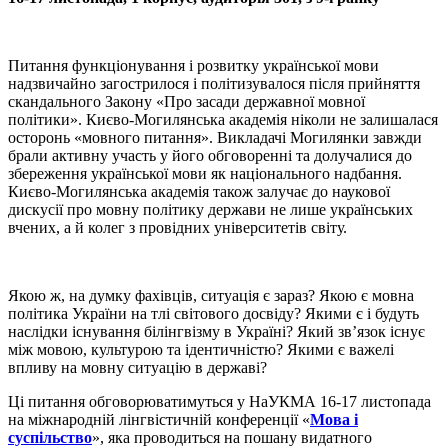
Питання функціонування і розвитку української мови
надзвичайно загострилося і політизувалося після прийняття
скандального Закону «Про засади державної мовної
політики». Києво-Могилянська академія ніколи не залишалася
осторонь «мовного питання». Викладачі Могилянки завжди
брали активну участь у його обговоренні та долучалися до
збереження української мови як національного надбання.
Києво-Могилянська академія також залучає до наукової
дискусії про мовну політику держави не лише українських
вчених, а й колег з провідних університетів світу.
Якою ж, на думку фахівців, ситуація є зараз? Якою є мовна
політика України на тлі світового досвіду? Якими є і будуть
наслідки існування білінгвізму в Україні? Який зв’язок існує
між мовою, культурою та ідентичністю? Якими є важелі
впливу на мовну ситуацію в державі?
Ці питання обговорюватимуться у НаУКМА 16-17 листопада
на міжнародній лінгвістичній конференції «
Мова і
суспільство
», яка проводиться на пошану видатного