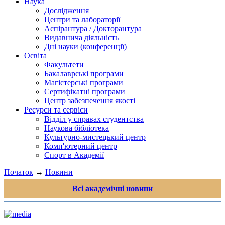
Наука
Дослідження
Центри та лабораторії
Аспірантура / Докторантура
Видавнича діяльність
Дні науки (конференції)
Освіта
Факультети
Бакалаврські програми
Магістерські програми
Сертифікатні програми
Центр забезпечення якості
Ресурси та сервіси
Відділ у справах студентства
Наукова бібліотека
Культурно-мистецький центр
Комп'ютерний центр
Спорт в Академії
Початок
→
Новини
Всі академічні новини