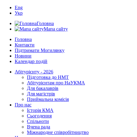
Eng
Укр
Головна
Мапа сайту
Головна
Контакти
Підтримати Могилянку
Новини
Календар подій
Абітурієнту - 2026
Підготовка до НМТ
Абітурієнтам про НаУКМА
Для бакалаврів
Для магістрів
Приймальна комісія
Про нас
Історія КМА
Сьогодення
Спільноти
Вчена рада
Міжнародне співробітництво