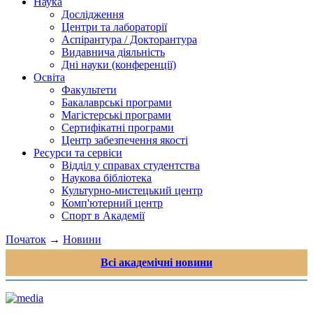
Наука
Дослідження
Центри та лабораторії
Аспірантура / Докторантура
Видавнича діяльність
Дні науки (конференції)
Освіта
Факультети
Бакалаврські програми
Магістерські програми
Сертифікатні програми
Центр забезпечення якості
Ресурси та сервіси
Відділ у справах студентства
Наукова бібліотека
Культурно-мистецький центр
Комп'ютерний центр
Спорт в Академії
Початок
→
Новини
Всі академічні новини