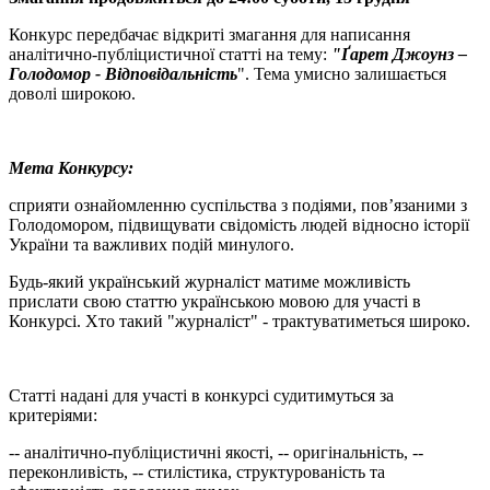
Конкурс передбачає відкриті змагання для написання
аналітично-публіцистичної статті на тему:
"Ґарет Джоунз –
Голодомор - Відповідальність
". Тема умисно залишається
доволі широкою.
Мета Конкурсу:
сприяти ознайомленню суспільства з подіями, пов’язаними з
Голодомором, підвищувати свідомість людей відносно історії
України та важливих подій минулого.
Будь-який український журналіст матиме можливість
прислати свою статтю українською мовою для участі в
Конкурсі. Хто такий "журналіст" - трактуватиметься широко.
Статті надані для участі в конкурсі судитимуться за
критеріями:
-- аналітично-публіцистичні якості, -- оригінальність, --
переконливість, -- стилістика, структурованість та