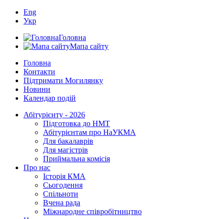
Eng
Укр
Головна
Мапа сайту
Головна
Контакти
Підтримати Могилянку
Новини
Календар подій
Абітурієнту - 2026
Підготовка до НМТ
Абітурієнтам про НаУКМА
Для бакалаврів
Для магістрів
Приймальна комісія
Про нас
Історія КМА
Сьогодення
Спільноти
Вчена рада
Міжнародне співробітництво