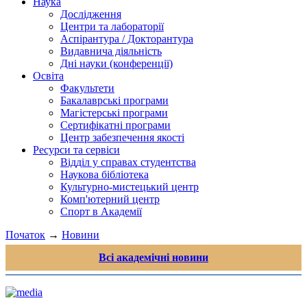
Наука
Дослідження
Центри та лабораторії
Аспірантура / Докторантура
Видавнича діяльність
Дні науки (конференції)
Освіта
Факультети
Бакалаврські програми
Магістерські програми
Сертифікатні програми
Центр забезпечення якості
Ресурси та сервіси
Відділ у справах студентства
Наукова бібліотека
Культурно-мистецький центр
Комп'ютерний центр
Спорт в Академії
Початок
→
Новини
Всі академічні новини