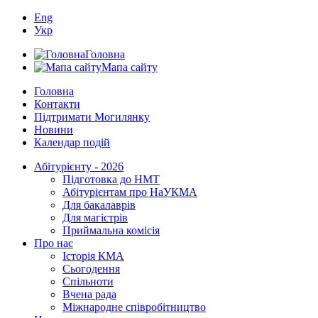
Eng
Укр
Головна
Мапа сайту
Головна
Контакти
Підтримати Могилянку
Новини
Календар подій
Абітурієнту - 2026
Підготовка до НМТ
Абітурієнтам про НаУКМА
Для бакалаврів
Для магістрів
Приймальна комісія
Про нас
Історія КМА
Сьогодення
Спільноти
Вчена рада
Міжнародне співробітництво