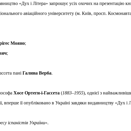
видавництво «Дух і Літера» запрошує усіх охочих на презентацію 
іонального авіаційного університету (м. Київ, просп. Космонавта
рігес Мояно
;
вич
;
ассета пані
Галина Верба
.
ілософа
Хосе Ортеги-і-Гассета
(
1883–1955
), однієї з найважливіш
ї, вперше її опубліковано в Україні завдяки видавництву «Дух і Л
ресу іспаністів України
».