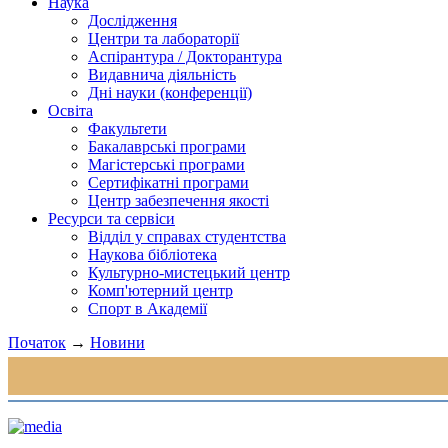
Наука
Дослідження
Центри та лабораторії
Аспірантура / Докторантура
Видавнича діяльність
Дні науки (конференції)
Освіта
Факультети
Бакалаврські програми
Магістерські програми
Сертифікатні програми
Центр забезпечення якості
Ресурси та сервіси
Відділ у справах студентства
Наукова бібліотека
Культурно-мистецький центр
Комп'ютерний центр
Спорт в Академії
Початок
→
Новини