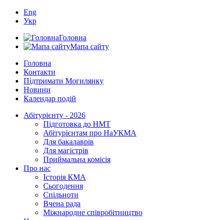
Eng
Укр
Головна
Мапа сайту
Головна
Контакти
Підтримати Могилянку
Новини
Календар подій
Абітурієнту - 2026
Підготовка до НМТ
Абітурієнтам про НаУКМА
Для бакалаврів
Для магістрів
Приймальна комісія
Про нас
Історія КМА
Сьогодення
Спільноти
Вчена рада
Міжнародне співробітництво