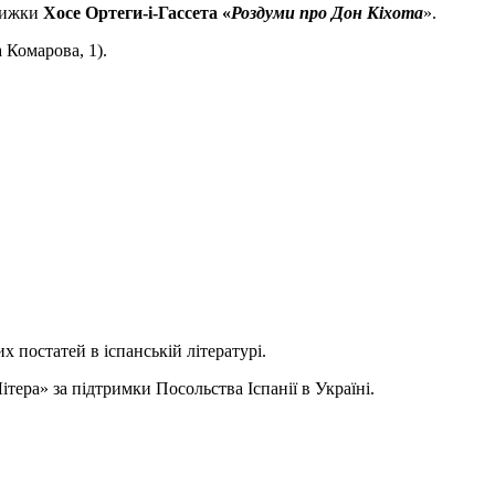
книжки
Хосе Ортеги-і-Гассета «
Роздуми про Дон Кіхота
».
 Комарова, 1).
их постатей в іспанській літературі.
ітера» за підтримки Посольства Іспанії в Україні.