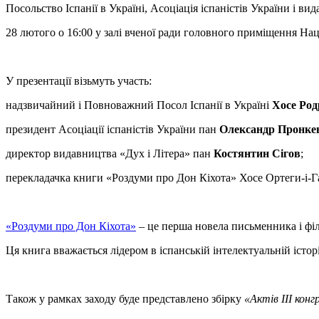
Посольство Іспанії в Україні, Асоціація іспаністів України і 
28 лютого о 16:00 у залі вченої ради головного приміщення Нац
У презентації візьмуть участь:
надзвичайний і Повноважний Посол Іспанії в Україні
Хосе Род
президент Асоціації іспаністів України пан
Олександр Пронке
директор видавництва «Дух і Літера» пан
Костянтин Сігов
;
перекладачка книги «Роздуми про Дон Кіхота» Хосе Ортеги-і-Г
«Роздуми про Дон Кіхота»
– це перша новела письменника і ф
Ця книга вважається лідером в іспанській інтелектуальній історі
Також у рамках заходу буде представлено збірку
«Актів ІІІ конг