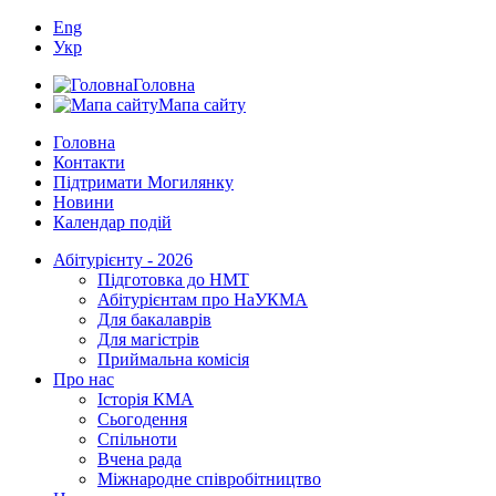
Eng
Укр
Головна
Мапа сайту
Головна
Контакти
Підтримати Могилянку
Новини
Календар подій
Абітурієнту - 2026
Підготовка до НМТ
Абітурієнтам про НаУКМА
Для бакалаврів
Для магістрів
Приймальна комісія
Про нас
Історія КМА
Сьогодення
Спільноти
Вчена рада
Міжнародне співробітництво