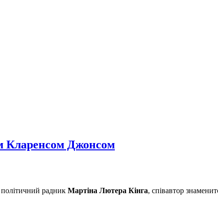
ом Кларенсом Джонсом
а політичний радник
Мартіна Лютера Кінга
, співавтор знаменит