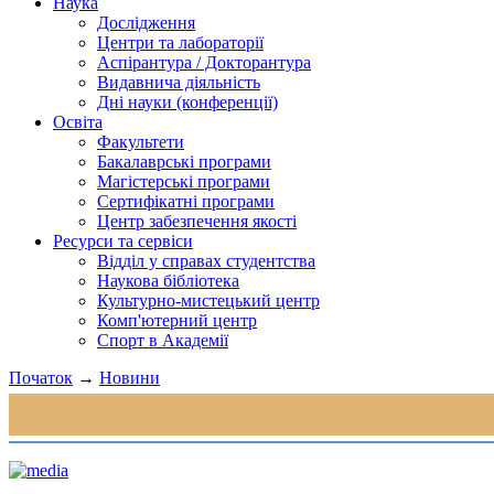
Наука
Дослідження
Центри та лабораторії
Аспірантура / Докторантура
Видавнича діяльність
Дні науки (конференції)
Освіта
Факультети
Бакалаврські програми
Магістерські програми
Сертифікатні програми
Центр забезпечення якості
Ресурси та сервіси
Відділ у справах студентства
Наукова бібліотека
Культурно-мистецький центр
Комп'ютерний центр
Спорт в Академії
Початок
→
Новини