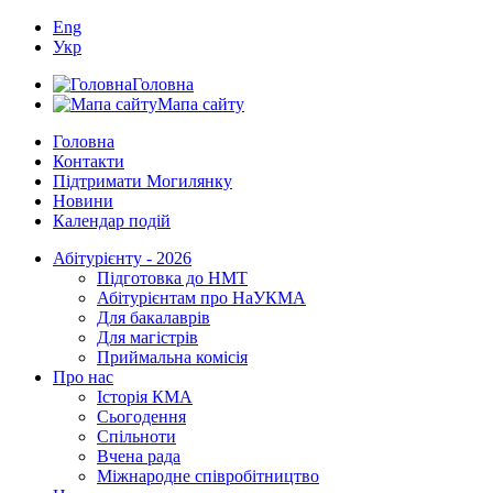
Eng
Укр
Головна
Мапа сайту
Головна
Контакти
Підтримати Могилянку
Новини
Календар подій
Абітурієнту - 2026
Підготовка до НМТ
Абітурієнтам про НаУКМА
Для бакалаврів
Для магістрів
Приймальна комісія
Про нас
Історія КМА
Сьогодення
Спільноти
Вчена рада
Міжнародне співробітництво