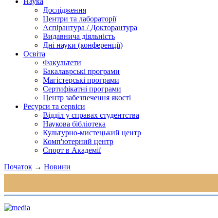
Наука
Дослідження
Центри та лабораторії
Аспірантура / Докторантура
Видавнича діяльність
Дні науки (конференції)
Освіта
Факультети
Бакалаврські програми
Магістерські програми
Сертифікатні програми
Центр забезпечення якості
Ресурси та сервіси
Відділ у справах студентства
Наукова бібліотека
Культурно-мистецький центр
Комп'ютерний центр
Спорт в Академії
Початок
→
Новини