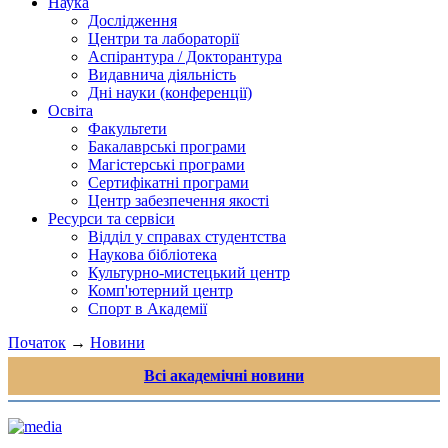
Наука
Дослідження
Центри та лабораторії
Аспірантура / Докторантура
Видавнича діяльність
Дні науки (конференції)
Освіта
Факультети
Бакалаврські програми
Магістерські програми
Сертифікатні програми
Центр забезпечення якості
Ресурси та сервіси
Відділ у справах студентства
Наукова бібліотека
Культурно-мистецький центр
Комп'ютерний центр
Спорт в Академії
Початок
→
Новини
Всі академічні новини