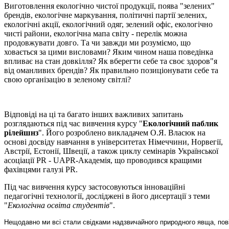
Виготовлення екологічно чистої продукції, поява "зелених"
брендів, екологічне маркування, політичні партії зелених,
екологічні акції, екологічний одяг, зелений офіс, екологічно
чисті райони, екологічна мапа світу - перелік можна
продовжувати довго. Та чи завжди ми розуміємо, що
ховається за цими висловами? Яким чином наша поведінка
впливає на стан довкілля? Як вберегти себе та своє здоров"я
від оманливих брендів? Як правильно позиціонувати себе та
свою організацію в зеленому світлі?
Відповіді на ці та багато інших важливих запитань
розглядаються під час вивчення курсу "
Екологічний паблик
рілейшнз
". Його розроблено викладачем О.Я. Власюк на
основі досвіду навчання в університетах Німеччини, Норвегії,
Австрії, Естонії, Швеції, а також циклу семінарів Української
асоціації PR - UAPR-Академія, що проводився кращими
фахівцями галузі PR.
Під час вивчення курсу застосовуються інноваційні
педагогічні технології, досліджені в його дисертації з теми
"
Екологічна освіта студентів
".
Нещодавно ми всі стали свідками надзвичайного природного явща, пов