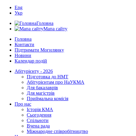
Eng
Укр
Головна
Мапа сайту
Головна
Контакти
Підтримати Могилянку
Новини
Календар подій
Абітурієнту - 2026
Підготовка до НМТ
Абітурієнтам про НаУКМА
Для бакалаврів
Для магістрів
Приймальна комісія
Про нас
Історія КМА
Сьогодення
Спільноти
Вчена рада
Міжнародне співробітництво