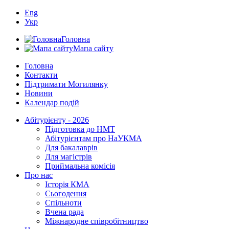
Eng
Укр
Головна
Мапа сайту
Головна
Контакти
Підтримати Могилянку
Новини
Календар подій
Абітурієнту - 2026
Підготовка до НМТ
Абітурієнтам про НаУКМА
Для бакалаврів
Для магістрів
Приймальна комісія
Про нас
Історія КМА
Сьогодення
Спільноти
Вчена рада
Міжнародне співробітництво