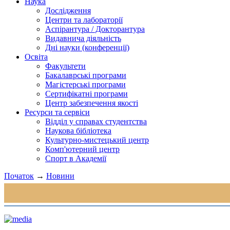
Наука
Дослідження
Центри та лабораторії
Аспірантура / Докторантура
Видавнича діяльність
Дні науки (конференції)
Освіта
Факультети
Бакалаврські програми
Магістерські програми
Сертифікатні програми
Центр забезпечення якості
Ресурси та сервіси
Відділ у справах студентства
Наукова бібліотека
Культурно-мистецький центр
Комп'ютерний центр
Спорт в Академії
Початок
→
Новини