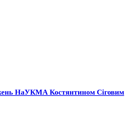
іджень НаУКМА Костянтином Сіговим