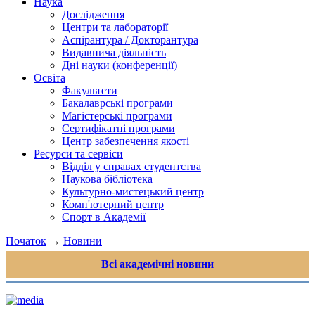
Наука
Дослідження
Центри та лабораторії
Аспірантура / Докторантура
Видавнича діяльність
Дні науки (конференції)
Освіта
Факультети
Бакалаврські програми
Магістерські програми
Сертифікатні програми
Центр забезпечення якості
Ресурси та сервіси
Відділ у справах студентства
Наукова бібліотека
Культурно-мистецький центр
Комп'ютерний центр
Спорт в Академії
Початок
→
Новини
Всі академічні новини