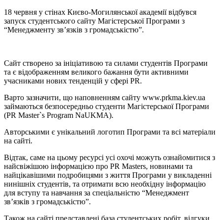
18 червня у стінах Києво-Могилянської академії відбувся
запуск студентського сайту Магістерської Програми з
“Менеджменту зв’язків з громадськістю”.
Сайт створено за ініціативою та силами студентів Програми
та є відображенням великого бажання бути активними
учасниками нових тенденцій у сфері PR.
Варто зазначити, що наповненням сайту www.prkma.kiev.ua
займаються безпосередньо студенти Магістерської Програми
(PR Master`s Program NaUKMA).
Авторськими є унікальний логотип Програми та всі матеріали
на сайті.
Відтак, саме на цьому ресурсі усі охочі можуть ознайомитися з
найсвіжішою інформацією про PR Masters, новинами та
найцікавішими подробицями з життя Програми у викладенні
нинішніх студентів, та отримати всю необхідну інформацію
для вступу та навчання за спеціальністю “Менеджмент
зв’язків з громадськістю”.
Також на сайті представлені база студентських робіт, відгуки