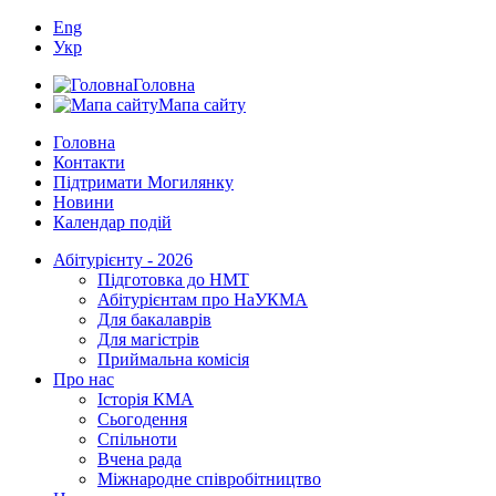
Eng
Укр
Головна
Мапа сайту
Головна
Контакти
Підтримати Могилянку
Новини
Календар подій
Абітурієнту - 2026
Підготовка до НМТ
Абітурієнтам про НаУКМА
Для бакалаврів
Для магістрів
Приймальна комісія
Про нас
Історія КМА
Сьогодення
Спільноти
Вчена рада
Міжнародне співробітництво