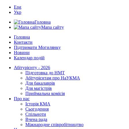
Eng
Укр
Головна
Мапа сайту
Головна
Контакти
Підтримати Могилянку
Новини
Календар подій
Абітурієнту - 2026
Підготовка до НМТ
Абітурієнтам про НаУКМА
Для бакалаврів
Для магістрів
Приймальна комісія
Про нас
Історія КМА
Сьогодення
Спільноти
Вчена рада
Міжнародне співробітництво