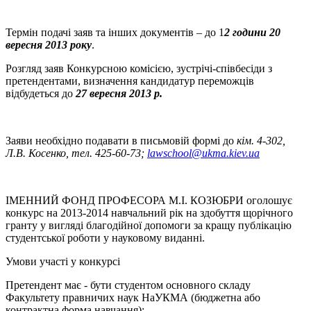
Термін подачі заяв та інших документів – до 1
2 години 20
вересня 2013 року
.
Розгляд заяв Конкурсною комісією, зустрічі-співбесіди з
претендентами, визначення кандидатур переможців
відбудеться до
27 вересня 2013 р.
Заяви необхідно подавати в письмовій формі до
кім. 4-302,
Л.В. Косенко, тел. 425-60-73;
lawschool@ukma.kiev.ua
ІМЕННИЙ ФОНД ПРОФЕСОРА М.І. КОЗЮБРИ оголошує
конкурс на 2013-2014 навчальний рік на здобуття щорічного
гранту у вигляді благодійної допомоги за кращу публікацію
студентської роботи у науковому виданні.
Умови участі у конкурсі
Претендент має - бути студентом основного складу
Факультету правничих наук НаУКМА (бюджетна або
контрактна форма навчання);