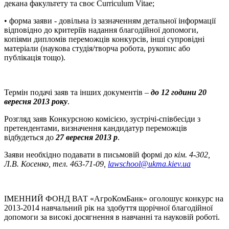
декана факультету та своє Curriculum Vitae;
• форма заяви - довільна із зазначенням детальної інформації
відповідно до критеріїв надання благодійної допомоги,
копіями дипломів переможців конкурсів, інші супровідні
матеріали (наукова студія/творча робота, рукопис або
публікація тощо).
Термін подачі заяв та інших документів –
до 12 години 20
вересня 2013 року
.
Розгляд заяв Конкурсною комісією, зустрічі-співбесіди з
претендентами, визначення кандидатур переможців
відбудеться до
27 вересня 2013 р
.
Заяви необхідно подавати в письмовій формі до
кім. 4-302,
Л.В. Косенко, тел. 463-71-09,
lawschool@ukma.kiev.ua
ІМЕННИЙ ФОНД ВАТ «АгроКомБанк» оголошує конкурс на
2013-2014 навчальний рік на здобуття щорічної благодійної
допомоги за високі досягнення в навчанні та науковій роботі.