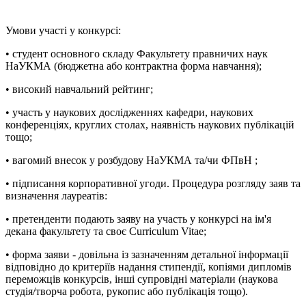
Умови участі у конкурсі:
• студент основного складу Факультету правничих наук
НаУКМА (бюджетна або контрактна форма навчання);
• високий навчальний рейтинг;
• участь у наукових дослідженнях кафедри, наукових
конференціях, круглих столах, наявність наукових публікацій
тощо;
• вагомий внесок у розбудову НаУКМА та/чи ФПвН ;
• підписання корпоративної угоди. Процедура розгляду заяв та
визначення лауреатів:
• претенденти подають заяву на участь у конкурсі на ім'я
декана факультету та своє Curriculum Vitae;
• форма заяви - довільна із зазначенням детальної інформації
відповідно до критеріїв надання стипендії, копіями дипломів
переможців конкурсів, інші супровідні матеріали (наукова
студія/творча робота, рукопис або публікація тощо).