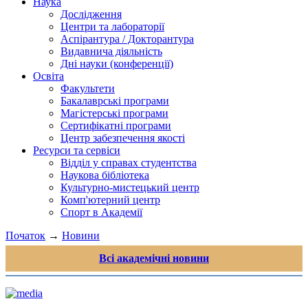
Наука
Дослідження
Центри та лабораторії
Аспірантура / Докторантура
Видавнича діяльність
Дні науки (конференції)
Освіта
Факультети
Бакалаврські програми
Магістерські програми
Сертифікатні програми
Центр забезпечення якості
Ресурси та сервіси
Відділ у справах студентства
Наукова бібліотека
Культурно-мистецький центр
Комп'ютерний центр
Спорт в Академії
Початок
→
Новини
Всі академічні новини