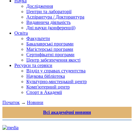
Наука
Дослідження
Центри та лабораторії
Аспірантура / Докторантура
Видавнича діяльність
Дні науки (конференції)
Освіта
Факультети
Бакалаврські програми
Магістерські програми
Сертифікатні програми
Центр забезпечення якості
Ресурси та сервіси
Відділ у справах студентства
Наукова бібліотека
Культурно-мистецький центр
Комп'ютерний центр
Спорт в Академії
Початок
→
Новини
Всі академічні новини