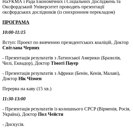
НаУКМА і Рада Економiчних i Соцiальних Дослiджень та
Оксфордський Унiверситет проводять презентації
оксфордських дослідників (із синхронним перекладом)
ПРОГРАМА
10:00-11:15
Вступ: Проект по вивченню президентських коаліцій, Доктор
Світлана Черних
- Презентація результатів з Латинської Америки (Бразилія,
Чилі, Еквадор), Доктор
Тімоті Пауер
- Презентація результатів з Африки (Бенін, Кенія, Малаві),
Доктор
Нік Чізмен
Перерва на каву (15 хв.)
11:30-13:00
- Презентація результатів із колишнього CPCP (Вірменія, Росія,
Україна), Доктор
Пол Чейсти
- Дискусія.