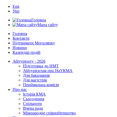
Eng
Укр
Головна
Мапа сайту
Головна
Контакти
Підтримати Могилянку
Новини
Календар подій
Абітурієнту - 2026
Підготовка до НМТ
Абітурієнтам про НаУКМА
Для бакалаврів
Для магістрів
Приймальна комісія
Про нас
Історія КМА
Сьогодення
Спільноти
Вчена рада
Міжнародне співробітництво