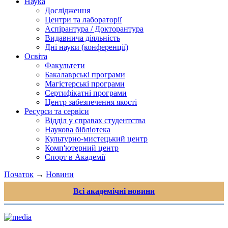
Наука
Дослідження
Центри та лабораторії
Аспірантура / Докторантура
Видавнича діяльність
Дні науки (конференції)
Освіта
Факультети
Бакалаврські програми
Магістерські програми
Сертифікатні програми
Центр забезпечення якості
Ресурси та сервіси
Відділ у справах студентства
Наукова бібліотека
Культурно-мистецький центр
Комп'ютерний центр
Спорт в Академії
Початок
→
Новини
Всі академічні новини