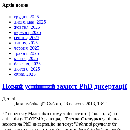
Архів новин
грудня, 2025
листопада, 2025
жовтня, 2025
вересня, 2025
серпня, 2025
липня, 2025
червня, 2025
травня, 2025
квітня, 2025
березня, 2025
лютого, 2025
січня, 2025
Новий успішний захист PhD дисертації
Деталі
Дата публікації: Субота, 28 вересня 2013, 13:12
27 вересня у Маастріхтському університеті (Голландія) на
спільній (з НаУКМА) спецраді
Тетяна Степурко
успішно
захистила PhD дисертацію на тему: "
Informal payments for
health care services – Corruption or gratitude? A study on public