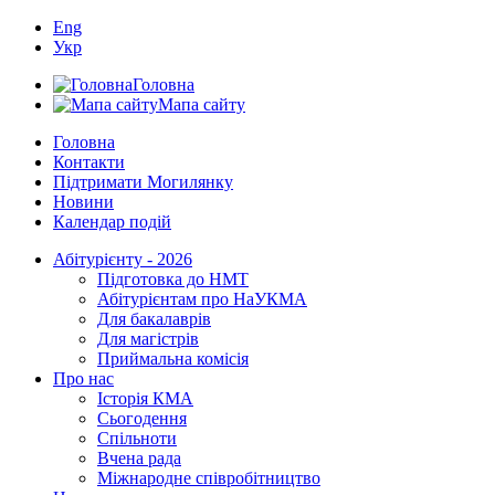
Eng
Укр
Головна
Мапа сайту
Головна
Контакти
Підтримати Могилянку
Новини
Календар подій
Абітурієнту - 2026
Підготовка до НМТ
Абітурієнтам про НаУКМА
Для бакалаврів
Для магістрів
Приймальна комісія
Про нас
Історія КМА
Сьогодення
Спільноти
Вчена рада
Міжнародне співробітництво