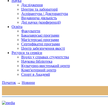
Наука
Дослідження
Центри та лабораторії
Аспірантура / Докторантура
Видавнича діяльність
Дні науки (конференції)
Освіта
Факультети
Бакалаврські програми
Магістерські програми
Сертифікатні програми
Центр забезпечення якості
Ресурси та сервіси
Відділ у справах студентства
Наукова бібліотека
Культурно-мистецький центр
Комп'ютерний центр
Спорт в Академії
Початок
→
Новини