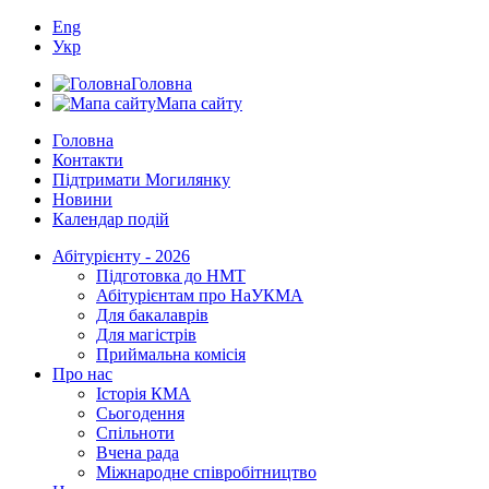
Eng
Укр
Головна
Мапа сайту
Головна
Контакти
Підтримати Могилянку
Новини
Календар подій
Абітурієнту - 2026
Підготовка до НМТ
Абітурієнтам про НаУКМА
Для бакалаврів
Для магістрів
Приймальна комісія
Про нас
Історія КМА
Сьогодення
Спільноти
Вчена рада
Міжнародне співробітництво