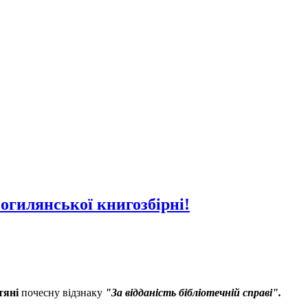
огилянської книгозбірні!
тяні
почесну відзнаку
"За відданість бібліотечній справі".