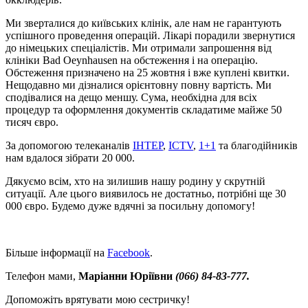
Ми зверталися до київських клінік, але нам не гарантують
успішного проведення операцій. Лікарі порадили звернутися
до німецьких спеціалістів. Ми отримали запрошення від
клініки Bad Oeynhausen на обстеження і на операцію.
Обстеження призначено на 25 жовтня і вже куплені квитки.
Нещодавно ми дізналися орієнтовну повну вартість. Ми
сподівалися на дещо меншу. Сума, необхідна для всіх
процедур та оформлення документів складатиме майже 50
тисяч євро.
За допомогою телеканалів
ІНТЕР
,
ICTV
,
1+1
та благодійників
нам вдалося зібрати 20 000.
Дякуємо всім, хто на зилишив нашу родину у скрутній
ситуації. Але цього виявилось не достатньо, потрібні ще 30
000 євро. Будемо дуже вдячні за посильну допомогу!
Більше інформації на
Facebook
.
Телефон мами,
Маріанни Юріївни
(066) 84-83-777.
Допоможіть врятувати мою сестричку!