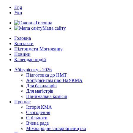
Eng
Укр
Головна
Мапа сайту
Головна
Контакти
Підтримати Могилянку
Новини
Календар подій
Абітурієнту - 2026
Підготовка до НМТ
Абітурієнтам про НаУКМА
Для бакалаврів
Для магістрів
Приймальна комісія
Про нас
Історія КМА
Сьогодення
Спільноти
Вчена рада
Міжнародне співробітництво