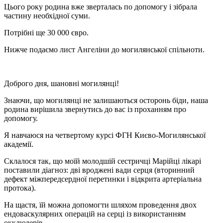
Цього року родина вже зверталась по допомогу і зібрала
частину необхідної суми.
Потрібні ще 30 000 євро.
Нижче подаємо лист Ангеліни до могилянської спільноти.
Доброго дня, шановні могилянці!
Знаючи, що могилянці не залишаються осторонь біди, наша
родина вирішила звернутись до вас із проханням про
допомогу.
Я навчаюся на четвертому курсі ФГН Києво-Могилянської
академії.
Склалося так, що моїй молодшій сестричці Марійці лікарі
поставили діагноз: дві вроджені вади серця (вторинний
дефект міжпередсердної перетинки і відкрита артеріальна
протока).
На щастя, їй можна допомогти шляхом проведення двох
ендоваскулярних операцій на серці із використанням
окклюдерів.