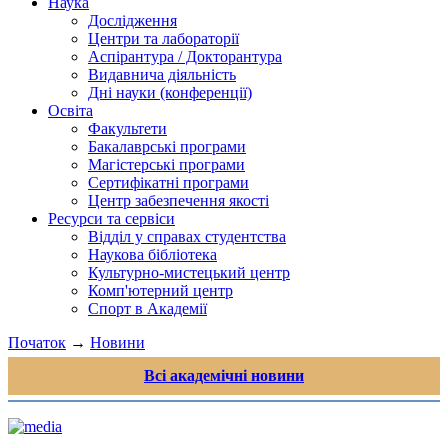
Наука
Дослідження
Центри та лабораторії
Аспірантура / Докторантура
Видавнича діяльність
Дні науки (конференції)
Освіта
Факультети
Бакалаврські програми
Магістерські програми
Сертифікатні програми
Центр забезпечення якості
Ресурси та сервіси
Відділ у справах студентства
Наукова бібліотека
Культурно-мистецький центр
Комп'ютерний центр
Спорт в Академії
Початок
→
Новини
Всі академічні новини