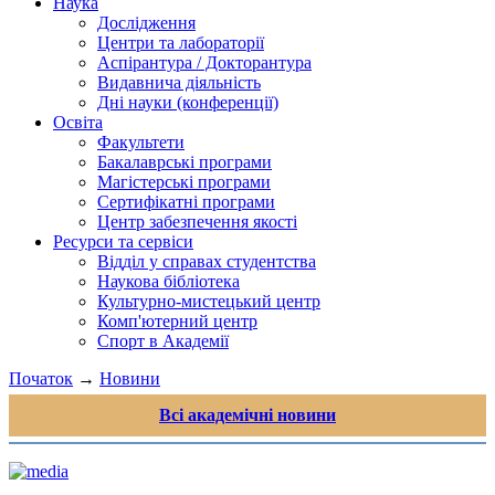
Наука
Дослідження
Центри та лабораторії
Аспірантура / Докторантура
Видавнича діяльність
Дні науки (конференції)
Освіта
Факультети
Бакалаврські програми
Магістерські програми
Сертифікатні програми
Центр забезпечення якості
Ресурси та сервіси
Відділ у справах студентства
Наукова бібліотека
Культурно-мистецький центр
Комп'ютерний центр
Спорт в Академії
Початок
→
Новини
Всі академічні новини