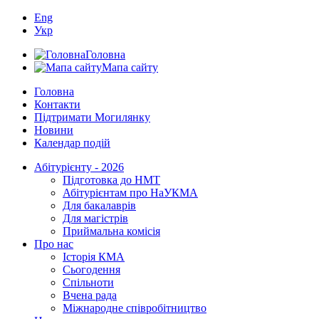
Eng
Укр
Головна
Мапа сайту
Головна
Контакти
Підтримати Могилянку
Новини
Календар подій
Абітурієнту - 2026
Підготовка до НМТ
Абітурієнтам про НаУКМА
Для бакалаврів
Для магістрів
Приймальна комісія
Про нас
Історія КМА
Сьогодення
Спільноти
Вчена рада
Міжнародне співробітництво