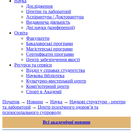
Наука
Дослідження
Центри та лабораторії
Аспірантура / Докторантура
Видавнича діяльність
Дні науки (конференції)
Освіта
Факультети
Бакалаврські програми
Магістерські програми
Сертифікатні програми
Центр забезпечення якості
Ресурси та сервіси
Відділ у справах студентства
Наукова бібліотека
Культурно-мистецький центр
Комп'ютерний центр
Спорт в Академії
Початок
→
Новини
→
Наука
→
Наукові структури - центри
та лабораторії
→
Центр психічного здоров’я та
психосоціального супроводу
Всі академічні новини