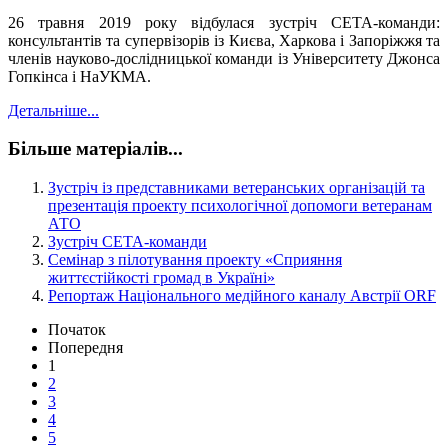
26 травня 2019 року відбулася зустріч СЕТА-команди:
консультантів та супервізорів із Києва, Харкова і Запоріжжя та
членів науково-дослідницької команди із Університету Джонса
Гопкінса і НаУКМА.
Детальніше...
Більше матеріалів...
Зустріч із представниками ветеранських організацій та
презентація проекту психологічної допомоги ветеранам
АТО
Зустріч СЕТА-команди
Семінар з пілотування проекту «Сприяння
життєстійкості громад в Україні»
Репортаж Національного медійного каналу Австрії ORF
Початок
Попередня
1
2
3
4
5