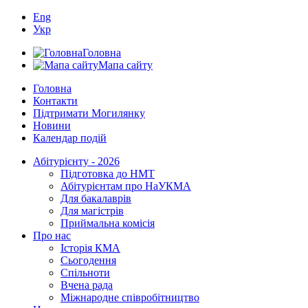
Eng
Укр
Головна
Мапа сайту
Головна
Контакти
Підтримати Могилянку
Новини
Календар подій
Абітурієнту - 2026
Підготовка до НМТ
Абітурієнтам про НаУКМА
Для бакалаврів
Для магістрів
Приймальна комісія
Про нас
Історія КМА
Сьогодення
Спільноти
Вчена рада
Міжнародне співробітництво