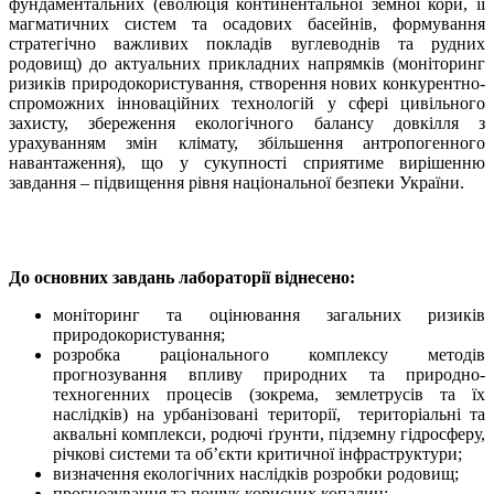
фундаментальних (еволюція континентальної земної кори, її
магматичних систем та осадових басейнів, формування
стратегічно важливих покладів вуглеводнів та рудних
родовищ) до актуальних прикладних напрямків (моніторинг
ризиків природокористування, створення нових конкурентно-
спроможних інноваційних технологій у сфері цивільного
захисту, збереження екологічного балансу довкілля з
урахуванням змін клімату, збільшення антропогенного
навантаження), що у сукупності сприятиме вирішенню
завдання – підвищення рівня національної безпеки України.
До основних завдань лабораторії віднесено:
моніторинг та оцінювання загальних ризиків
природокористування;
розробка раціонального комплексу методів
прогнозування впливу природних та природно-
техногенних процесів (зокрема, землетрусів та їх
наслідків) на урбанізовані території, територіальні та
аквальні комплекси, родючі ґрунти, підземну гідросферу,
річкові системи та об’єкти критичної інфраструктури;
визначення екологічних наслідків розробки родовищ;
прогнозування та пошук корисних копалин;