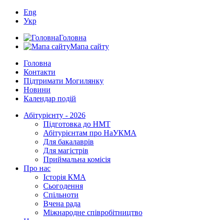
Eng
Укр
Головна
Мапа сайту
Головна
Контакти
Підтримати Могилянку
Новини
Календар подій
Абітурієнту - 2026
Підготовка до НМТ
Абітурієнтам про НаУКМА
Для бакалаврів
Для магістрів
Приймальна комісія
Про нас
Історія КМА
Сьогодення
Спільноти
Вчена рада
Міжнародне співробітництво