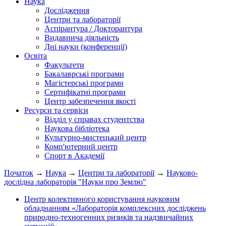
Наука
Дослідження
Центри та лабораторії
Аспірантура / Докторантура
Видавнича діяльність
Дні науки (конференції)
Освіта
Факультети
Бакалаврські програми
Магістерські програми
Сертифікатні програми
Центр забезпечення якості
Ресурси та сервіси
Відділ у справах студентства
Наукова бібліотека
Культурно-мистецький центр
Комп'ютерний центр
Спорт в Академії
Початок
→
Наука
→
Центри та лабораторії
→
Науково-
дослідна лабораторія "Науки про Землю"
Центр колективного користування науковим
обладнанням «Лабораторія комплексних досліджень
природно-техногенних ризиків та надзвичайних