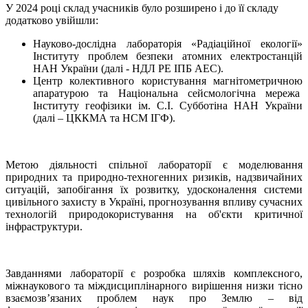
У 2024 році склад учасників було розширено і до її складу
додатково увійшли:
Науково-дослідна лабораторія «Радіаційної екології»
Інституту проблем безпеки атомних електростанцій
НАН України (далі - НДЛ РЕ ІПБ АЕС).
Центр колективного користування магнітометричною
апаратурою та Національна сейсмологічна мережа
Інституту геофізики ім. С.І. Субботіна НАН України
(далі – ЦККМА та НСМ ІГФ).
Метою діяльності спільної лабораторії є моделювання
природних та природно-техногенних ризиків, надзвичайних
ситуацій, запобігання їх розвитку, удосконалення системи
цивільного захисту в Україні, прогнозування впливу сучасних
технологій природокористування на об'єкти критичної
інфраструктури.
Завданнями лабораторії є розробка шляхів комплексного,
міжнаукового та міждисциплінарного вирішення низки тісно
взаємозв’язаних проблем наук про Землю – від