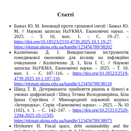
Cтатті
Бажал Ю. М. Інновації проти грошової ілюзії / Бажал Ю.
М. // Наукові записки НаУКМА. Економічні науки. –
2025. – Т. 10, вип. 1. – C. 19–27. –
https://doi.org/10.18523/2519-4739.2025.10.1.19-27
.
https://ekmair.ukma.edu.ua/handle/123456789/38202
Калініченко Д. І. Використання інструментів
поведінкової економіки для впливу на інфляційні
очікування / Калініченко Д. І., Біла І. С. // Наукові
записки НаУКМА. Економічні науки. – 2025. – Т. 10,
вип. 1. – C. 107–116. –
https://doi.org/10.18523/2519-
4739.2025.10.1.107-116
.
https://ekmair.ukma.edu.ua/handle/123456789/38118
Швед Т. В. Детермінанти прийняття рішень в бізнесі в
умовах цифровізації / Швед Тетяна Володимирівна, Біла
Ірина Сергіївна // Міжнародний науковий журнал
«Інтернаука». Серія: «Економічні науки». – 2025. – № 10
(102), т. 1. – С. 142–147. –
https://doi.org/10.25313/2520-
2294-2025-10-11505
.
https://ekmair.ukma.edu.ua/handle/123456789/38975
Hryhoriev H. Fiscal space, debt sustainability and the