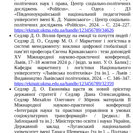
політичних наук і права, Центр соціально-політичних
досліджень «Politicus». – Одеса : ДЗ
«Південноукраїнський національний педагогічний
університет імені К. Д. Ушинського» ; Центр соціально-
політичних досліджень «Politicus», 2024. – С. 224–227.
https://ekmair.ukma.edu.ua/handle/123456789/34626
Седляр Д. О. Вплив бренду на емоції та почуття людей /
Седляр Д. О., Седляр М. О. // Маркетинг і логістика в
системі менеджменту: виклики цифрової глобалізації :
пам’яті професора Євгена Крикавського : тези доповідей
XV Міжнародної науково-практичної конференції,
Львів, 17–18 жовтня 2024 р. / [відп. за вип. У. О. Балик] ;
Кафедра маркетингу і логістики Національного
університету «Львівська політехніка» [та ін.]. – Львів :
Видавництво Львівської політехніки, 2024. – C. 346–347.
https://ekmair.ukma.edu.ua/handle/123456789/32359
Седляр Д. О. Економіка щастя як новий орієнтир
державної стратегії / Седляр Діана Олександрівна,
Седляр Михайло Олегович // Збірник матеріалів II
Міжнародної науково-практичної конференції
«Інтеграція науки та практики управління в умовах
соціокультурних трансформацій» / [редкол.: В.
Заблоцький та ін.] ; Міністерство освіти і науки України,
Державний заклад «Луганський національний
університет імені Тараса Шевченка» [та ін.]. – Полтава :