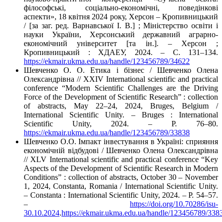
філософські, соціально-економічні, поведінкові
аспекти», 18 квітня 2024 року, Херсон – Кропивницький
/ [за заг. ред. Варнавської І. В.] ; Міністерство освіти і
науки України, Херсонський державний аграрно-
економічний університет [та ін.]. – Херсон ;
Кропивницький : ХДАЕУ, 2024. – С. 131–134.
https://ekmair.ukma.edu.ua/handle/123456789/34622
Шевченко О. О. Етика і бізнес / Шевченко Олена
Олександрівна // XXІV International scientific and practical
conference “Modern Scientific Challenges are the Driving
Force of the Development of Scientific Research” : collection
of abstracts, May 22–24, 2024, Bruges, Belgium /
International Scientific Unity. – Bruges : International
Scientific Unity, 2024. – P. 76–80.
https://ekmair.ukma.edu.ua/handle/123456789/33838
Шевченко О.О. Імпакт інвестування в Україні: сприяння
економічній відбудові / Шевченко Олена Олександрівна
// XLV International scientific and practical conference “Key
Aspects of the Development of Scientific Research in Modern
Conditions” : collection of abstracts, October 30 – November
1, 2024, Constanta, Romania / International Scientific Unity.
– Constanta : International Scientific Unity, 2024. – P. 54–57.
–
https://doi.org/10.70286/isu-
30.10.2024
.
https://ekmair.ukma.edu.ua/handle/123456789/338