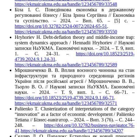
https://ekmair.ukma.edu.ua/handle/123456789/33548
Біла І. С. Поведінкова економіка в державному
регулюванні бізнесу / Біла Ірина Сергіївна // Економіка
та суспільство. – 2024. – Вип. 65. – [5] с. –
https://doi.org/10.32782/2524-0072/2024-65-51
.
https://ekmair.ukma.edu.ua/handle/123456789/33550
Hryhoriev H. Debt-deflation theory and middle-income trap:
system dynamics approach / Hennadii Hryhoriev // Наукові
записки НаУКМА. Економічні науки. – 2024. – Т. 9, вип.
1. – C. 24–31. –
https://doi.org/10.18523/2519-
4739.2024.9.1.24-31
.
https://ekmair.ukma.edu.ua/handle/123456789/32589
Мірошниченко В. В. Вплив воєнного чинника на стан
інфраструктури та природного середовища регіонів
України після російської агресії / Мірошниченко В. В.,
Тьорло В. О. // Наукові записки НаУКМА. Економічні
науки. – 2024. – Т. 9, вип. 1. – C. 66–71. –
https://doi.org/10.18523/2519-4739.2024.9.1.66-71
.
https://ekmair.ukma.edu.ua/handle/123456789/32571
Paliienko T. Clusterization of interpretations of the category
“innovation” as a factor of economic development / Paliienko
Tetiana // Бізнес-навігатор. – 2024. – Вип. 3 (76). – С. 244–
248. –
https://doi.org/10.32782/business-navigator.76-
41
.
https://ekmair.ukma.edu.ua/handle/123456789/34207
Седляр Д. О. Парадокс Естерліна як новий принцип