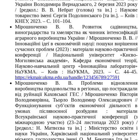
України Володимира Вернадського, 2 березня 2023 року
/ [редкол.: В. В. Небрат (голова) та ін.] ; Наукове
товариство імені Сергія Подолинського [та ін.]. – Київ :
КНЕУ, 2023. – С. 101–104.
Мірошниченко В. В. Розвиток садівництва,
виноградарства та хмелярства як чинник інтенсифікації
аграрного виробництва України / Мірошниченко В. В. //
Інноваційні ідеї в економічній науці: пошуки вирішення
сучасних проблем (2023) : матеріали науково-практичної
конференції / Національний університет «Києво-
Могилянська академія», Кафедра економічної теорії,
Науково-навчальний центр «Інноваційна лабораторія»
НаУКМА. – Київ : НаУКМА, 2023. – С. 44–45.
https://ekmair.ukma.edu.ua/handle/123456789/27591
Мірошниченко В. В. Проблеми відновлення
виробництва продовольства в регіонах, що постраждали
від руйнації Каховської ГЕС / Мірошниченко Вікторія
Володимирівна, Тьорло Володимир Олександрович //
Функціонування суб’єктів економічної діяльності в
умовах післявоєнної розбудови : матеріали
Всеукраїнської науково-практичної конференції (з
міжнародною участю) (23–24 листопада 2023 року) /
[редкол.: Н. Матвєєва та ін.] ; Міністерство освіти і
науки України, Харківський національний університет
міського господарства імені О. М. Бекетова [та ін.]. –