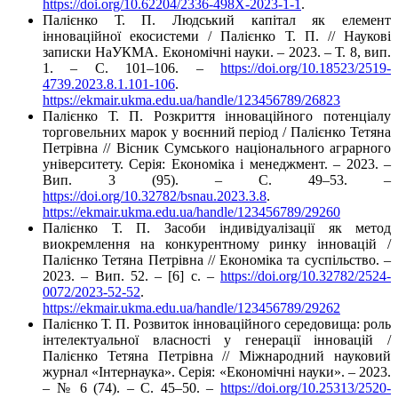
https://doi.org/10.62204/2336-498X-2023-1-1
.
Палієнко Т. П. Людський капітал як елемент
інноваційної екосистеми / Палієнко Т. П. // Наукові
записки НаУКМА. Економічні науки. – 2023. – Т. 8, вип.
1. – C. 101–106. –
https://doi.org/10.18523/2519-
4739.2023.8.1.101-106
.
https://ekmair.ukma.edu.ua/handle/123456789/26823
Палієнко Т. П. Розкриття інноваційного потенціалу
торговельних марок у воєнний період / Палієнко Тетяна
Петрівна // Вісник Сумського національного аграрного
університету. Серія: Економіка і менеджмент. – 2023. –
Вип. 3 (95). – С. 49–53. –
https://doi.org/10.32782/bsnau.2023.3.8
.
https://ekmair.ukma.edu.ua/handle/123456789/29260
Палієнко Т. П. Засоби індивідуалізації як метод
виокремлення на конкурентному ринку інновацій /
Палієнко Тетяна Петрівна // Економіка та суспільство. –
2023. – Вип. 52. – [6] с. –
https://doi.org/10.32782/2524-
0072/2023-52-52
.
https://ekmair.ukma.edu.ua/handle/123456789/29262
Палієнко Т. П. Розвиток інноваційного середовища: роль
інтелектуальної власності у генерації інновацій /
Палієнко Тетяна Петрівна // Міжнародний науковий
журнал «Інтернаука». Серія: «Економічні науки». – 2023.
– № 6 (74). – С. 45–50. –
https://doi.org/10.25313/2520-