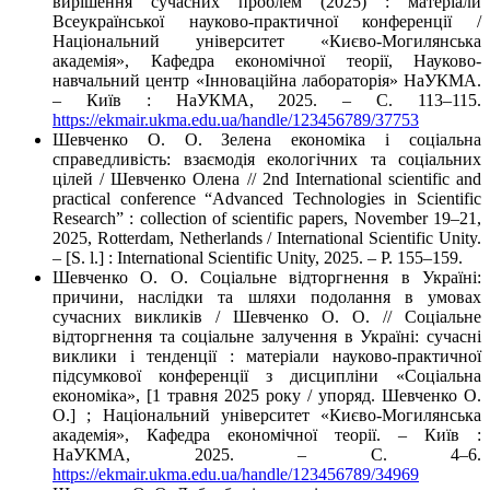
вирішення сучасних проблем (2025) : матеріали
Всеукраїнської науково-практичної конференції /
Національний університет «Києво-Могилянська
академія», Кафедра економічної теорії, Науково-
навчальний центр «Інноваційна лабораторія» НаУКМА.
– Київ : НаУКМА, 2025. – C. 113–115.
https://ekmair.ukma.edu.ua/handle/123456789/37753
Шевченко О. О. Зелена економіка і соціальна
справедливість: взаємодія екологічних та соціальних
цілей / Шевченко Олена // 2nd International scientific and
practical conference “Advanced Technologies in Scientific
Research” : collection of scientific papers, November 19–21,
2025, Rotterdam, Netherlands / International Scientific Unity.
– [S. l.] : International Scientific Unity, 2025. – P. 155–159.
Шевченко О. О. Соціальне відторгнення в Україні:
причини, наслідки та шляхи подолання в умовах
сучасних викликів / Шевченко О. О. // Соціальне
відторгнення та соціальне залучення в Україні: сучасні
виклики і тенденції : матеріали науково-практичної
підсумкової конференції з дисципліни «Соціальна
економіка», [1 травня 2025 року / упоряд. Шевченко О.
О.] ; Національний університет «Києво-Могилянська
академія», Кафедра економічної теорії. – Київ :
НаУКМА, 2025. – C. 4–6.
https://ekmair.ukma.edu.ua/handle/123456789/34969