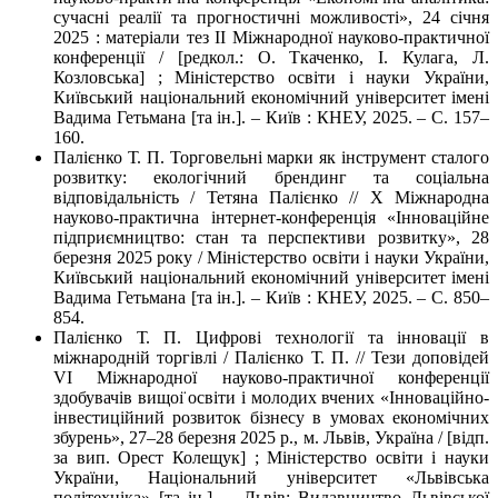
сучасні реалії та прогностичні можливості», 24 січня
2025 : матеріали тез II Міжнародної науково-практичної
конференції / [редкол.: О. Ткаченко, І. Кулага, Л.
Козловська] ; Міністерство освіти і науки України,
Київський національний економічний університет імені
Вадима Гетьмана [та ін.]. – Київ : КНЕУ, 2025. – С. 157–
160.
Палієнко Т. П. Торговельні марки як інструмент сталого
розвитку: екологічний брендинг та соціальна
відповідальність / Тетяна Палієнко // X Міжнародна
науково-практична інтернет-конференція «Інноваційне
підприємництво: стан та перспективи розвитку», 28
березня 2025 року / Міністерство освіти і науки України,
Київський національний економічний університет імені
Вадима Гетьмана [та ін.]. – Київ : КНЕУ, 2025. – С. 850–
854.
Палієнко Т. П. Цифрові технології та інновації в
міжнародній торгівлі / Палієнко Т. П. // Тези доповідей
VІ Міжнародної науково-практичної конференції
здобувачів вищоı̈ освіти і молодих вчених «Інноваційно-
інвестиційний розвиток бізнесу в умовах економічних
збурень», 27–28 березня 2025 р., м. Львів, Україна / [відп.
за вип. Орест Колещук] ; Міністерство освіти і науки
України, Національний університет «Львівська
політехніка» [та ін.]. – Львів: Видавництво Львівської