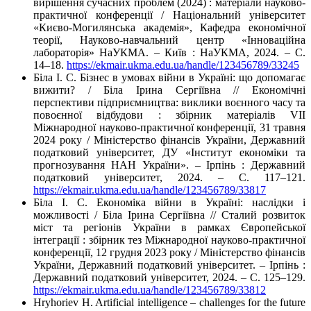
вирішення сучасних проблем (2024) : матеріали науково-
практичної конференції / Національний університет
«Києво-Могилянська академія», Кафедра економічної
теорії, Науково-навчальний центр «Інноваційна
лабораторія» НаУКМА. – Київ : НаУКМА, 2024. – C.
14–18.
https://ekmair.ukma.edu.ua/handle/123456789/33245
Біла І. С. Бізнес в умовах війни в Україні: що допомагає
вижити? / Біла Ірина Сергіївна // Економічні
перспективи підприємництва: виклики воєнного часу та
повоєнної відбудови : збірник матеріалів VIІ
Міжнародної науково-практичної конференції, 31 травня
2024 року / Міністерство фінансів України, Державний
податковий університет, ДУ «Інститут економіки та
прогнозування НАН України». – Ірпінь : Державний
податковий університет, 2024. – С. 117–121.
https://ekmair.ukma.edu.ua/handle/123456789/33817
Біла І. С. Економіка війни в Україні: наслідки і
можливості / Біла Ірина Сергіївна // Сталий розвиток
міст та регіонів України в рамках Європейської
інтеграції : збірник тез Міжнародної науково-практичної
конференції, 12 грудня 2023 року / Міністерство фінансів
України, Державний податковий університет. – Ірпінь :
Державний податковий університет, 2024. – С. 125–129.
https://ekmair.ukma.edu.ua/handle/123456789/33812
Hryhoriev H. Artificial intelligence – challenges for the future