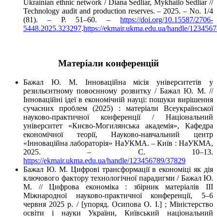
Ukrainian ethnic network / Diana Sedliar, Mykhailo Sedliar //
Technology audit and production reserves. – 2025. – No. 1/4
(81). – P. 51–60. –
https://doi.org/10.15587/2706-
5448.2025.323297
.
https://ekmair.ukma.edu.ua/handle/123456
Матеріали конференцій
Бажал Ю. М. Інноваційна місія університетів у
резильєнтному повоєнному розвитку / Бажал Ю. М. //
Інноваційні ідеї в економічній науці: пошуки вирішення
сучасних проблем (2025) : матеріали Всеукраїнської
науково-практичної конференції / Національний
університет «Києво-Могилянська академія», Кафедра
економічної теорії, Науково-навчальний центр
«Інноваційна лабораторія» НаУКМА. – Київ : НаУКМА,
2025. – C. 10–13.
https://ekmair.ukma.edu.ua/handle/123456789/37829
Бажал Ю. М. Цифрові трансформації в економіці як дія
ключового фактору технологічної парадигми / Бажал Ю.
М. // Цифрова економіка : збірник матеріалів ІІІ
Міжнародної науково-практичної конференції, 5–6
червня 2025 р. / [упоряд. Осипова О. І.] ; Міністерство
освіти і науки України, Київський національний