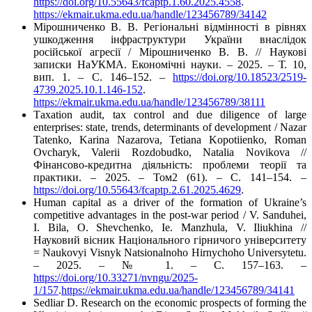
https://doi.org/10.55643/fcaptp.1.60.2025.4558
.
https://ekmair.ukma.edu.ua/handle/123456789/34142
Мірошниченко В. В. Регіональні відмінності в рівнях
ушкодження інфраструктури України внаслідок
російської агресії / Мірошниченко В. В. // Наукові
записки НаУКМА. Економічні науки. – 2025. – Т. 10,
вип. 1. – C. 146–152. –
https://doi.org/10.18523/2519-
4739.2025.10.1.146-152
.
https://ekmair.ukma.edu.ua/handle/123456789/38111
Тaxation audit, tax control and due diligence of large
enterprises: state, trends, determinants of development / Nazar
Tatenko, Karina Nazarova, Tetiana Kopotiienko, Roman
Ovcharyk, Valerii Rozdobudko, Natalia Novikova //
Фінансово-кредитна діяльність: проблеми теорії та
практики. – 2025. – Том2 (61). – С. 141–154. –
https://doi.org/10.55643/fcaptp.2.61.2025.4629
.
Human capital as a driver of the formation of Ukraine’s
competitive advantages in the post-war period / V. Sanduhei,
I. Bila, O. Shevchenko, Ie. Manzhula, V. Iliukhina //
Науковий вісник Національного гірничого університету
= Naukovyi Visnyk Natsionalnoho Hirnychoho Universytetu.
– 2025. – № 1. – С. 157–163. –
https://doi.org/10.33271/nvngu/2025-
1/157
.
https://ekmair.ukma.edu.ua/handle/123456789/34141
Sedliar D. Research on the economic prospects of forming the