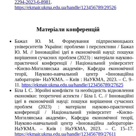
2294-2023-6-8981
.
https://ekmair.ukma.edu.ua/handle/123456789/29526
Матеріали конференцій
Бажал Ю. М. Формування підприємницьких
університетів України: проблеми і перспективи / Бажал
Ю. М. // Інноваційні ідеї в економічній науці: пошуки
вирішення сучасних проблем (2023) : матеріали науково-
практичної конференції / Національний університет
«Києво-Могилянська академія», Кафедра економічної
теорії, Науково-навчальний центр «Інноваційна
лабораторія» НаУКМА. – Київ : НаУКМА, 2023. – С. 9–
11.
https://ekmair.ukma.edu.ua/handle/123456789/27625
Біла І. С. Збройні конфлікти та необхідність відновлення
економіки: теоретичні аспекти / Біла І. С. // Інноваційні
ідеї в економічній науці: пошуки вирішення сучасних
проблем (2023) : матеріали науково-практичної
конференції / Національний університет «Києво-
Могилянська академія», Кафедра економічної теорії,
Науково-навчальний центр «Інноваційна лабораторія»
НаУКМА. – Київ : НаУКМА, 2023. – С. 15–17.
https://ekmair.ukma.edu.ua/handle/123456789/27611