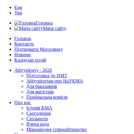
Eng
Укр
Головна
Мапа сайту
Головна
Контакти
Підтримати Могилянку
Новини
Календар подій
Абітурієнту - 2026
Підготовка до НМТ
Абітурієнтам про НаУКМА
Для бакалаврів
Для магістрів
Приймальна комісія
Про нас
Історія КМА
Сьогодення
Спільноти
Вчена рада
Міжнародне співробітництво