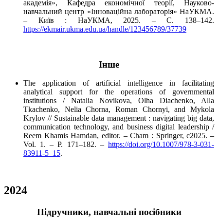
академія», Кафедра економічної теорії, Науково-
навчальний центр «Інноваційна лабораторія» НаУКМА.
– Київ : НаУКМА, 2025. – C. 138–142.
https://ekmair.ukma.edu.ua/handle/123456789/37739
Інше
The application of artificial intelligence in facilitating
analytical support for the operations of governmental
institutions / Natalia Novikova, Olha Diachenko, Alla
Tkachenko, Nelia Chorna, Roman Chornyi, and Mykola
Krylov // Sustainable data management : navigating big data,
communication technology, and business digital leadership /
Reem Khamis Hamdan, editor. – Cham : Springer, c2025. –
Vol. 1. – P. 171–182. –
https://doi.org/10.1007/978-3-031-
83911-5_15
.
2024
Підручники, навчальні посібники