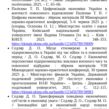
політехніки, 2025. – С. 65–66.
Палієнко Т. П. Цифровізація економіки України в
контексті повоєнного відновлення/ Палієнко Т. П. //
Цифрова економіка : збірник матеріалів ІІІ Міжнародної
науково-практичної конференції, 5–6 червня 2025 р. /
[упоряд. Осипова О. І.] ; Міністерство освіти і науки
України, Київський національний економічний
університет імені Вадима Гетьмана [та ін.]. – Київ :
КНЕУ, 2025. – С. 348–353.
https://ekmair.ukma.edu.ua/handle/123456789/39009
Седляр Д. О. Місце етномережі в розвитку
підприємництва в Україні під час війни та в повоєнний
період / Д. О. Седляр, М. О. Седляр // Економічні
перспективи підприємництва: виклики воєнного часу та
повоєнної відбудови : збірник матеріалів VIІІ
Міжнародної науково-практичної конференції, 30 травня
2025 р. / Міністерство фінансів України, Державний
податковий університет, ДУ «Інститут економіки і
прогнозування НАН України». – Ірпінь : Державний
податковий університет, 2025. – С. 112–115.
https://ekmair.ukma.edu.ua/handle/123456789/38983
Седляр Д. О. Трансформація поведінки економічних
суб’єктів в економіці уваги / Седляр Д. О., Седляр М. О.
// Інноваційні ідеї в економічній науці: пошуки