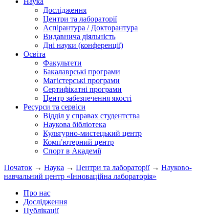
Наука
Дослідження
Центри та лабораторії
Аспірантура / Докторантура
Видавнича діяльність
Дні науки (конференції)
Освіта
Факультети
Бакалаврські програми
Магістерські програми
Сертифікатні програми
Центр забезпечення якості
Ресурси та сервіси
Відділ у справах студентства
Наукова бібліотека
Культурно-мистецький центр
Комп'ютерний центр
Спорт в Академії
Початок
→
Наука
→
Центри та лабораторії
→
Науково-
навчальний центр «Інноваційна лабораторія»
Про нас
Дослідження
Публікації