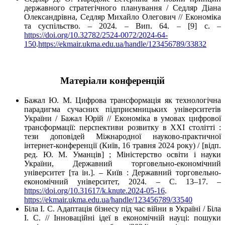
державного стратегічного планування / Седляр Діана
Олександрівна, Седляр Михайло Олегович // Економіка
та суспільство. – 2024. – Вип. 64. – [9] c. –
https://doi.org/10.32782/2524-0072/2024-64-
150
.
https://ekmair.ukma.edu.ua/handle/123456789/33832
Матеріали конференцій
Бажал Ю. М. Цифрова трансформація як технологічна
парадигма сучасних підприємницьких університетів
України / Бажал Юрій // Економіка в умовах цифрової
трансформації: перспективи розвитку в XXI столітті :
тези доповідей Міжнародної науково-практичної
інтернет-конференції (Київ, 16 травня 2024 року) / [відп.
ред. Ю. М. Уманців] ; Міністерство освіти і науки
України, Державний торговельно-економічний
університет [та ін.]. – Київ : Державний торговельно-
економічний університет, 2024. – С. 13–17. –
https://doi.org/10.31617/k.knute.2024-05-16
.
https://ekmair.ukma.edu.ua/handle/123456789/33540
Біла І. С. Адаптація бізнесу під час війни в Україні / Біла
І. С. // Інноваційні ідеї в економічній науці: пошуки