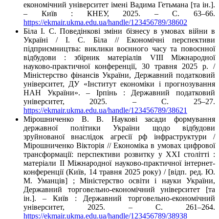
економічний університет імені Вадима Гетьмана [та ін.].
– Київ : КНЕУ, 2025. – С. 63–66.
https://ekmair.ukma.edu.ua/handle/123456789/38602
Біла І. С. Поведінкові зміни бізнесу в умовах війни в
Україні / І. С. Біла // Економічні перспективи
підприємництва: виклики воєнного часу та повоєнної
відбудови : збірник матеріалів VIІІ Міжнародної
науково-практичної конференції, 30 травня 2025 р. /
Міністерство фінансів України, Державний податковий
університет, ДУ «Інститут економіки і прогнозування
НАН України». – Ірпінь : Державний податковий
університет, 2025. – С. 25–27.
https://ekmair.ukma.edu.ua/handle/123456789/38621
Мірошниченко В. В. Наукові засади формування
державної політики України щодо відбудови
зруйнованої внаслідок агресії рф інфраструктури /
Мірошниченко Вікторія // Економіка в умовах цифрової
трансформації: перспективи розвитку у XXI столітті :
матеріали ІІ Міжнародної науково-практичної інтернет-
конференції (Київ, 14 травня 2025 року) / [відп. ред. Ю.
М. Уманців] ; Міністерство освіти і науки України,
Державний торговельно-економічний університет [та
ін.]. – Київ : Державний торговельно-економічний
університет, 2025. – С. 261–264.
https://ekmair.ukma.edu.ua/handle/123456789/38938