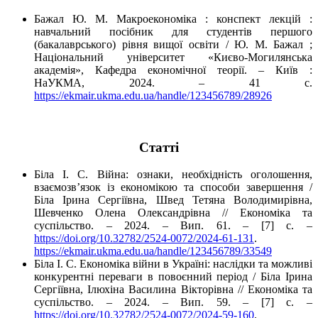
Бажал Ю. М. Макроекономіка : конспект лекцій :
навчальний посібник для студентів першого
(бакалаврського) рівня вищої освіти / Ю. М. Бажал ;
Національний університет «Києво-Могилянська
академія», Кафедра економічної теорії. – Київ :
НаУКМА, 2024. – 41 с.
https://ekmair.ukma.edu.ua/handle/123456789/28926
Cтатті
Біла І. С. Війна: ознаки, необхідність оголошення,
взаємозв’язок із економікою та способи завершення /
Біла Ірина Сергіївна, Швед Тетяна Володимирівна,
Шевченко Олена Олександрівна // Економіка та
суспільство. – 2024. – Вип. 61. – [7] с. –
https://doi.org/10.32782/2524-0072/2024-61-131
.
https://ekmair.ukma.edu.ua/handle/123456789/33549
Біла І. С. Економіка війни в Україні: наслідки та можливі
конкурентні переваги в повоєнний період / Біла Ірина
Сергіївна, Ілюхіна Василина Вікторівна // Економіка та
суспільство. – 2024. – Вип. 59. – [7] с. –
https://doi.org/10.32782/2524-0072/2024-59-160
.