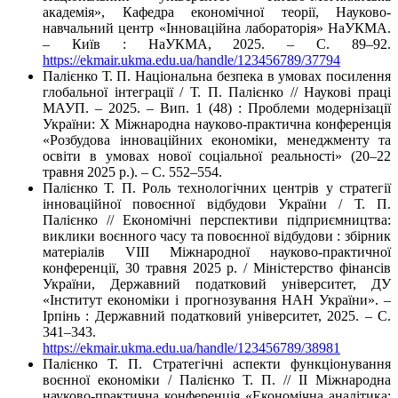
академія», Кафедра економічної теорії, Науково-
навчальний центр «Інноваційна лабораторія» НаУКМА.
– Київ : НаУКМА, 2025. – C. 89–92.
https://ekmair.ukma.edu.ua/handle/123456789/37794
Палієнко Т. П. Національна безпека в умовах посилення
глобальної інтеграції / Т. П. Палієнко // Наукові праці
МАУП. – 2025. – Вип. 1 (48) : Проблеми модернізації
України: Х Міжнародна науково-практична конференція
«Розбудова інноваційних економіки, менеджменту та
освіти в умовах нової соціальної реальності» (20–22
травня 2025 р.). – С. 552–554.
Палієнко Т. П. Роль технологічних центрів у стратегії
інноваційної повоєнної відбудови України / Т. П.
Палієнко // Економічні перспективи підприємництва:
виклики воєнного часу та повоєнної відбудови : збірник
матеріалів VIІІ Міжнародної науково-практичної
конференції, 30 травня 2025 р. / Міністерство фінансів
України, Державний податковий університет, ДУ
«Інститут економіки і прогнозування НАН України». –
Ірпінь : Державний податковий університет, 2025. – С.
341–343.
https://ekmair.ukma.edu.ua/handle/123456789/38981
Палієнко Т. П. Стратегічні аспекти функціонування
воєнної економіки / Палієнко Т. П. // II Міжнародна
науково-практична конференція «Економічна аналітика: