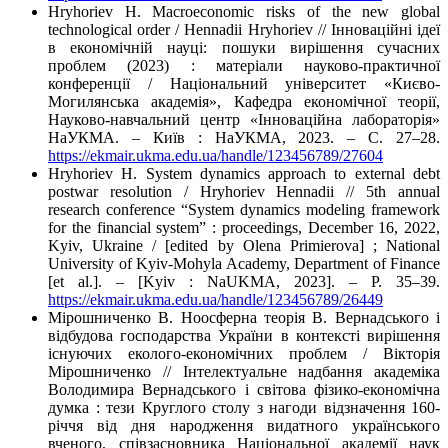
Hryhoriev H. Macroeconomic risks of the new global
technological order / Hennadii Hryhoriev // Інноваційні ідеї
в економічній науці: пошуки вирішення сучасних
проблем (2023) : матеріали науково-практичної
конференції / Національний університет «Києво-
Могилянська академія», Кафедра економічної теорії,
Науково-навчальний центр «Інноваційна лабораторія»
НаУКМА. – Київ : НаУКМА, 2023. – С. 27–28.
https://ekmair.ukma.edu.ua/handle/123456789/27604
Hryhoriev H. System dynamics approach to external debt
postwar resolution / Hryhoriev Hennadii // 5th annual
research conference “System dynamics modeling framework
for the financial system” : proceedings, December 16, 2022,
Kyiv, Ukraine / [edited by Olena Primierova] ; National
University of Kyiv-Mohyla Academy, Department of Finance
[et al.]. – [Kyiv : NaUKMA, 2023]. – P. 35–39.
https://ekmair.ukma.edu.ua/handle/123456789/26449
Мірошниченко В. Ноосферна теорія В. Вернадського і
відбудова господарства України в контексті вирішення
існуючих еколого-економічних проблем / Вікторія
Мірошниченко // Інтелектуальне надбання академіка
Володимира Вернадського і світова фізико-економічна
думка : тези Круглого столу з нагоди відзначення 160-
річчя від дня народження видатного українського
вченого, співзасновника Національної академії наук