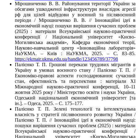
Мірошниченко В. В. Районування території України за
обсягами ушкодженої інфраструктури внаслідок агресії
рф для цілей відбудови у воєнний та післявоєнний
періоди / Мірошниченко В. В. // Інноваційні ідеї в
економічній науці: пошуки вирішення сучасних проблем
(2025) : матеріали Всеукраїнської науково-практичної
конференції / Національний університет «Києво-
Могилянська академія», Кафедра економічної теорії,
Науково-навчальний центр «Інноваційна лабораторія»
НаУКМА. – Київ : НаУКМА, 2025. – C. 83–85.
https://ekmair.ukma.edu.ua/handle/123456789/37798
Палієнко Т. П. Грошові перекази трудових мігрантів в
Україну в умовах воєнного стану / Палієнко Т. П. //
Економіко-правові аспекти господарювання: сучасний
стан, ефективність та перспективи : матеріали XІ
Міжнародної науково-практичної конференції, 10–11
жовтня 2025 року / Міністерство освіти і науки України,
Одеський національний економічний університет [та
ін.]. – Одеса, 2025. – C. 175–177.
Палієнко Т. П. Зелені технології та інтелектуальна
власність у стратегії післявоєнного розвитку України /
Палієнко Т. П. // Інноваційні ідеї в економічній науці:
пошуки вирішення сучасних проблем (2025) : матеріали
Всеукраїнської науково-практичної конференції /
Національний університет «Києво-Могилянська