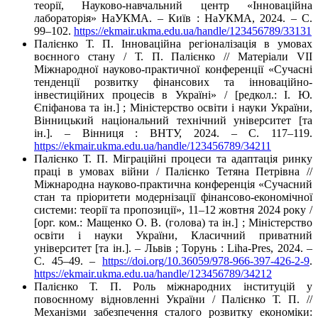
теорії, Науково-навчальний центр «Інноваційна
лабораторія» НаУКМА. – Київ : НаУКМА, 2024. – C.
99–102.
https://ekmair.ukma.edu.ua/handle/123456789/33131
Палієнко Т. П. Інноваційна регіоналізація в умовах
воєнного стану / Т. П. Палієнко // Матеріали VІІ
Міжнародної науково-практичної конференції «Сучасні
тенденції розвитку фінансових та інноваційно-
інвестиційних процесів в Україні» / [редкол.: І. Ю.
Єпіфанова та ін.] ; Міністерство освіти і науки України,
Вінницький національний технічний університет [та
ін.]. – Вінниця : ВНТУ, 2024. – C. 117–119.
https://ekmair.ukma.edu.ua/handle/123456789/34211
Палієнко Т. П. Міграційні процеси та адаптація ринку
праці в умовах війни / Палієнко Тетяна Петрівна //
Міжнародна науково-практична конференція «Сучасний
стан та пріоритети модернізації фінансово-економічної
системи: теорії та пропозиції», 11–12 жовтня 2024 року /
[орг. ком.: Мащенко О. В. (голова) та ін.] ; Міністерство
освіти і науки України, Класичний приватний
університет [та ін.]. – Львів ; Торунь : Liha-Pres, 2024. –
С. 45–49. –
https://doi.org/10.36059/978-966-397-426-2-9
.
https://ekmair.ukma.edu.ua/handle/123456789/34212
Палієнко Т. П. Роль міжнародних інституцій у
повоєнному відновленні України / Палієнко Т. П. //
Механізми забезпечення сталого розвитку економіки: