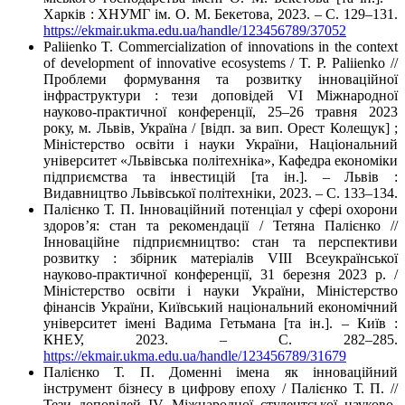
Харків : ХНУМГ ім. О. М. Бекетова, 2023. – С. 129–131.
https://ekmair.ukma.edu.ua/handle/123456789/37052
Paliienko T. Commercialization of innovations in the context
of development of innovative ecosystems / T. P. Paliienko //
Проблеми формування та розвитку інноваційної
інфраструктури : тези доповідей VI Міжнародної
науково-практичної конференції, 25–26 травня 2023
року, м. Львів, Україна / [відп. за вип. Орест Колещук] ;
Міністерство освіти і науки України, Національний
університет «Львівська політехніка», Кафедра економіки
підприємства та інвестицій [та ін.]. – Львів :
Видавництво Львівської політехніки, 2023. – С. 133–134.
Палієнко Т. П. Інноваційний потенціал у сфері охорони
здоров’я: стан та рекомендації / Тетяна Палієнко //
Інноваційне підприємництво: стан та перспективи
розвитку : збірник матеріалів VІІІ Всеукраїнської
науково-практичної конференції, 31 березня 2023 р. /
Міністерство освіти і науки України, Міністерство
фінансів України, Київський національний економічний
університет імені Вадима Гетьмана [та ін.]. – Київ :
КНЕУ, 2023. – С. 282–285.
https://ekmair.ukma.edu.ua/handle/123456789/31679
Палієнко Т. П. Доменні імена як інноваційний
інструмент бізнесу в цифрову епоху / Палієнко Т. П. //
Тези доповідей IV Міжнародної студентської науково-