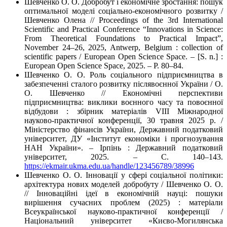
Шевченко О. О. Добробут і економічне зростання: пошук
оптимальної моделі соціально-економічного розвитку /
Шевченко Олена // Proceedings of the 3rd International
Scientific and Practical Conference “Innovations in Science:
From Theoretical Foundations to Practical Impact”,
November 24–26, 2025, Antwerp, Belgium : collection of
scientific papers / European Open Science Space. – [S. n.] :
European Open Science Space, 2025. – P. 80–84.
Шевченко О. О. Роль соціального підприємництва в
забезпеченні сталого розвитку післявоєнної України / О.
О. Шевченко // Економічні перспективи
підприємництва: виклики воєнного часу та повоєнної
відбудови : збірник матеріалів VIІІ Міжнародної
науково-практичної конференції, 30 травня 2025 р. /
Міністерство фінансів України, Державний податковий
університет, ДУ «Інститут економіки і прогнозування
НАН України». – Ірпінь : Державний податковий
університет, 2025. – С. 140–143.
https://ekmair.ukma.edu.ua/handle/123456789/38996
Шевченко О. О. Інновації у сфері соціальної політики:
архітектура нових моделей добробуту / Шевченко О. О.
// Інноваційні ідеї в економічній науці: пошуки
вирішення сучасних проблем (2025) : матеріали
Всеукраїнської науково-практичної конференції /
Національний університет «Києво-Могилянська