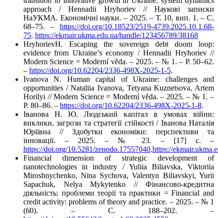
transition to innovative growth in Ukraine: system dynamics
approach / Hennadii Hryhoriev // Наукові записки
НаУКМА. Економічні науки. – 2025. – Т. 10, вип. 1. – C.
68–75. –
https://doi.org/10.18523/2519-4739.2025.10.1.68-
75
.
https://ekmair.ukma.edu.ua/handle/123456789/38168
HryhorievH. Escaping the sovereign debt doom loop:
evidence from Ukraine’s economy / Hennadii Hryhoriev //
Modern Science = Moderní věda. – 2025. – № 1. – P. 50–62.
–
https://doi.org/10.62204/2336-498X-2025-1-5
.
Ivanova N. Human capital of Ukraine: challenges and
opportunities / Nataliia Ivanova, Tetyana Kuznetsova, Artem
Horilyi // Modern Science = Moderní věda. – 2025. – № 1. –
P. 80–86. –
https://doi.org/10.62204/2336-498X-2025-1-8
.
Іванова Н. Ю. Людський капітал в умовах війни:
виклики, загрози та стратегії стійкості / Іванова Наталія
Юріївна // Здобутки економіки: перспективи та
інновації. – 2025. – № 23. – [17] с. –
https://doi.org/10.5281/zenodo.17557040
.
https://ekmair.ukma
Financial dimension of strategic development of
nanotechnologies in industry / Yuliia Biliavska, Viktoriia
Miroshnychenko, Nina Sychova, Valentyn Biliavskyi, Yurii
Sapachuk, Nelya Mykytenko // Фінансово-кредитна
діяльність: проблеми теорії та практики = Financial and
credit activity: problems of theory and practice. – 2025. – № 1
(60). – С. 188–202. –