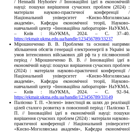
/ Hennadii Hryhoriev // Інноваційні ідеї в економічній
науці: пошуки вирішення сучасних проблем (2024) :
матеріали науково-практичної конференції /
Національний університет «Києво-Могилянська
академія», Кафедра економічної теорії, Науково-
навчальний центр «Інноваційна лабораторія» НаУКМА.
– Київ : НаУКМА, 2024. – C. 37–40.
https://ekmair.ukma.edu.ua/handle/123456789/33237
Мірошниченко В. В. Проблеми та основні напрями
збільшення обсягів генерації електроенергії в Україні за
умов інтенсивних військових дій рф та у післявоєнний
період / Мірошниченко В. В. // Інноваційні ідеї в
економічній науці: пошуки вирішення сучасних проблем
(2024) : матеріали науково-практичної конференції /
Національний університет «Києво-Могилянська
академія», Кафедра економічної теорії, Науково-
навчальний центр «Інноваційна лабораторія» НаУКМА.
– Київ : НаУКМА, 2024. – C. 92–94.
https://ekmair.ukma.edu.ua/handle/123456789/33149
Палієнко Т. П. «Зелені» інвестиції як шлях до реалізації
цілей сталого розвитку в повоєнний період / Палієнко Т.
П. // Інноваційні ідеї в економічній науці: пошуки
вирішення сучасних проблем (2024) : матеріали науково-
практичної конференції / Національний університет
«Києво-Могилянська академія», Кафедра економічної