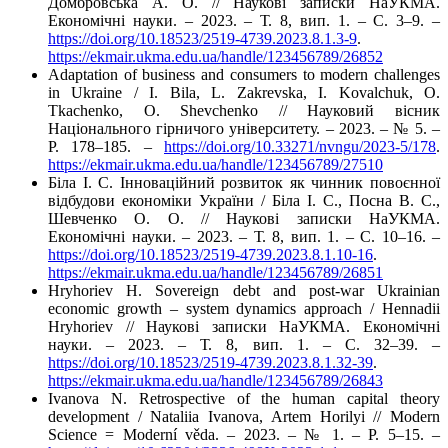
Домбровська А. О. // Наукові записки НаУКМА.
Економічні науки. – 2023. – Т. 8, вип. 1. – C. 3–9. –
https://doi.org/10.18523/2519-4739.2023.8.1.3-9
.
https://ekmair.ukma.edu.ua/handle/123456789/26852
Adaptation of business and consumers to modern challenges
in Ukraine / I. Bila, L. Zakrevska, I. Kovalchuk, O.
Tkachenko, O. Shevchenko // Науковий вісник
Національного гірничого університету. – 2023. – № 5. –
P. 178–185. –
https://doi.org/10.33271/nvngu/2023-5/178
.
https://ekmair.ukma.edu.ua/handle/123456789/27510
Біла І. С. Інноваційний розвиток як чинник повоєнної
відбудови економіки України / Біла І. С., Посна В. С.,
Шевченко О. О. // Наукові записки НаУКМА.
Економічні науки. – 2023. – Т. 8, вип. 1. – C. 10–16. –
https://doi.org/10.18523/2519-4739.2023.8.1.10-16
.
https://ekmair.ukma.edu.ua/handle/123456789/26851
Hryhoriev H. Sovereign debt and post-war Ukrainian
economic growth – system dynamics approach / Hennadii
Hryhoriev // Наукові записки НаУКМА. Економічні
науки. – 2023. – Т. 8, вип. 1. – C. 32–39. –
https://doi.org/10.18523/2519-4739.2023.8.1.32-39
.
https://ekmair.ukma.edu.ua/handle/123456789/26843
Ivanova N. Retrospective of the human capital theory
development / Nataliia Ivanova, Artem Horilyi // Modern
Science = Moderní věda. – 2023. – № 1. – P. 5–15. –