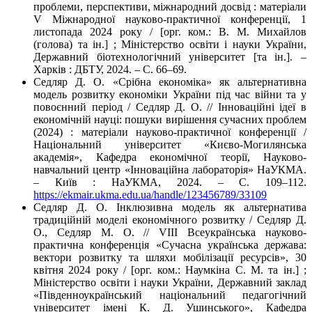
проблеми, перспективи, міжнародний досвід : матеріали
V Міжнародної науково-практичної конференції, 1
листопада 2024 року / [орг. ком.: В. М. Михайлов
(голова) та ін.] ; Міністерство освіти і науки України,
Державний біотехнологічний університет [та ін.]. –
Харків : ДБТУ, 2024. – С. 66–69.
Седляр Д. О. «Срібна економіка» як альтернативна
модель розвитку економіки України під час війни та у
повоєнний період / Седляр Д. О. // Інноваційні ідеї в
економічній науці: пошуки вирішення сучасних проблем
(2024) : матеріали науково-практичної конференції /
Національний університет «Києво-Могилянська
академія», Кафедра економічної теорії, Науково-
навчальний центр «Інноваційна лабораторія» НаУКМА.
– Київ : НаУКМА, 2024. – C. 109–112.
https://ekmair.ukma.edu.ua/handle/123456789/33109
Седляр Д. О. Інклюзивна модель як альтернатива
традиційній моделі економічного розвитку / Седляр Д.
О., Седляр М. О. // VIII Всеукраїнська науково-
практична конференція «Сучасна українська держава:
вектори розвитку та шляхи мобілізації ресурсів», 30
квітня 2024 року / [орг. ком.: Наумкіна С. М. та ін.] ;
Міністерство освіти і науки України, Державний заклад
«Південноукраїнський національний педагогічний
університет імені К. Д. Ушинського», Кафедра