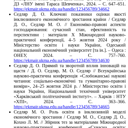
ДЗ «ЛНУ імені Тараса Шевченка», 2024. – С. 647–651.
https://ekmair.ukma.edu.ua/handle/123456789/34662
Седляр Д. О. Ключові показники оцінки якості
інклюзивного економічного зростання країни / Седляр
Д. О., Седляр М. О. // Економіко-правові аспекти
господарювання: сучасний стан, ефективність та
перспективи : матеріали Х Міжнародної науково-
практичної конференції, 4–5 жовтня 2024 року /
Міністерство освіти і науки України, Одеський
національний економічний університет [та ін.]. – Одеса :
ОНЕУ, 2024. – С. 757–760.
https://ekmair.ukma.edu.ua/handle/123456789/34630
Седляр Д. О. Прямий та зворотній вплив інновацій на
щастя / Д. О. Седляр, М. О. Седляр // Всеукраїнська
науково-практична конференція «Слобожанські наукові
читання: соціально-економічні та гуманітарно-правові
виміри», 24–25 жовтня 2024 р. / Міністерство освіти і
науки України, Національний технічний університет
«Харківський політехнічний інститут». – Харків : НТУ
«ХПІ», 2024. – С. 363–366.
https://ekmair.ukma.edu.ua/handle/123456789/34665
Седляр М. О. Роль освіти в інклюзивній моделі
економічного зростання / Седляр М. О., Седляр Д. О.,
Кохно Л. М. // Збірник тез за матеріалами Міжнародної
науково-практичної конференції «Сучасна освіта: