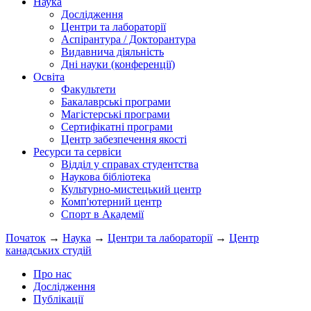
Наука
Дослідження
Центри та лабораторії
Аспірантура / Докторантура
Видавнича діяльність
Дні науки (конференції)
Освіта
Факультети
Бакалаврські програми
Магістерські програми
Сертифікатні програми
Центр забезпечення якості
Ресурси та сервіси
Відділ у справах студентства
Наукова бібліотека
Культурно-мистецький центр
Комп'ютерний центр
Спорт в Академії
Початок
→
Наука
→
Центри та лабораторії
→
Центр
канадських студій
Про нас
Дослідження
Публікації