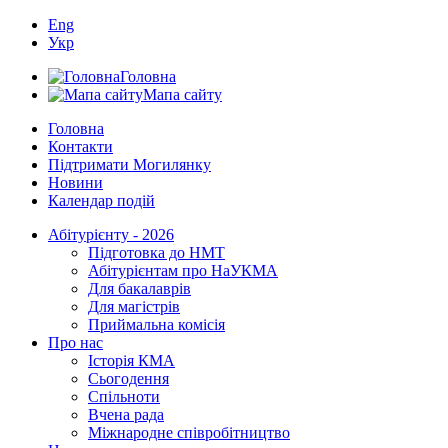
Eng
Укр
Головна
Мапа сайту
Головна
Контакти
Підтримати Могилянку
Новини
Календар подій
Абітурієнту - 2026
Підготовка до НМТ
Абітурієнтам про НаУКМА
Для бакалаврів
Для магістрів
Приймальна комісія
Про нас
Історія КМА
Сьогодення
Спільноти
Вчена рада
Міжнародне співробітництво