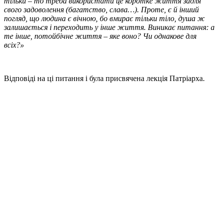
тільки – то треба використати це коротке життя задля
свого задоволення (багатство, слава…). Проте, є й інший
погляд, що людина є вічною, бо вмирає тільки тіло, душа ж
залишається і переходить у інше життя. Виникає питання: а
те інше, потойбічне життя – яке воно? Чи однакове для
всіх?»
Відповіді на ці питання і була присвячена лекція Патріарха.