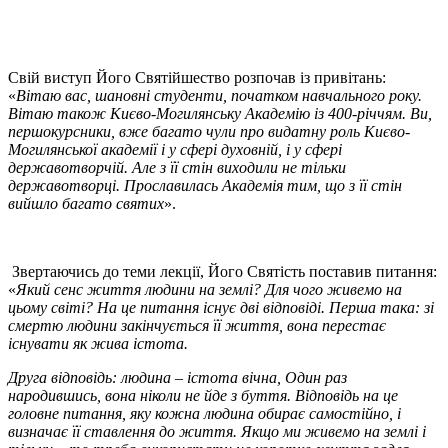
Свій виступ Його Святійшество розпочав із привітань:
«
Вітаю вас, шановні студенти, початком навчального року.
Вітаю також Києво-Могилянську Академію із 400-річчям. Ви,
першокурсники, вже багато чули про видатну роль Києво-
Могилянської академії і у сфері духовній, і у сфері
державотворчій. Але з її стін виходили не тільки
державотворці. Прославилась Академія тим, що з її стін
вийшло багато святих
».
Звертаючись до теми лекції, Його Святість поставив питання:
«
Який сенс життя людини на землі? Для чого живемо на
цьому світі? На це питання існує дві відповіді. Перша така: зі
смертю людини закінчується її життя, вона перестає
існувати як жива істота.
Друга відповідь: людина – істота вічна, Один раз
народившись, вона ніколи не йде з буття. Відповідь на це
головне питання, яку кожна людина обирає самостійно, і
визначає її ставлення до життя. Якщо ми живемо на землі і