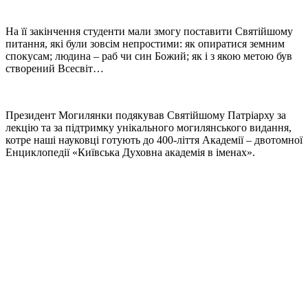
На її закінчення студенти мали змогу поставити Святійшому
питання, які були зовсім непростими: як опиратися земним
спокусам; людина – раб чи син Божий; як і з якою метою був
створений Всесвіт…
Президент Могилянки подякував Святійшому Патріарху за
лекцію та за підтримку унікального могилянського видання,
котре наші науковці готують до 400-ліття Академії – двотомної
Енциклопедії «Київська Духовна академія в іменах».