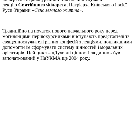
лекцію
Святійшого Філарета
, Патріарха Київського і всієї
Руси-України «
Сенс земного життя
».
Традиційно на початок нового навчального року перед
могилянцями-першокурсниками виступають предстоятелі та
священнослужителі різних конфесій з лекціями, покликаними
допомогти їм сформувати систему цінностей і моральних
орієнтирів. Цей цикл – «Духовні цінності людини» - був
започаткований у НаУКМА ще 2004 року.