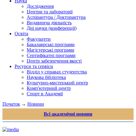
Наука
Дослідження
Центри та лабораторії
Аспірантура / Докторантура
Видавнича діяльність
Дні науки (конференції)
Освіта
Факультети
Бакалаврські програми
Магістерські програми
Сертифікатні програми
Центр забезпечення якості
Ресурси та сервіси
Відділ у справах студентства
Наукова бібліотека
Культурно-мистецький центр
Комп'ютерний центр
Спорт в Академії
Початок
→
Новини
Всі академічні новини