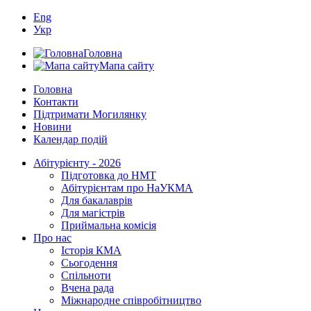
Eng
Укр
Головна
Мапа сайту
Головна
Контакти
Підтримати Могилянку
Новини
Календар подій
Абітурієнту - 2026
Підготовка до НМТ
Абітурієнтам про НаУКМА
Для бакалаврів
Для магістрів
Приймальна комісія
Про нас
Історія КМА
Сьогодення
Спільноти
Вчена рада
Міжнародне співробітництво