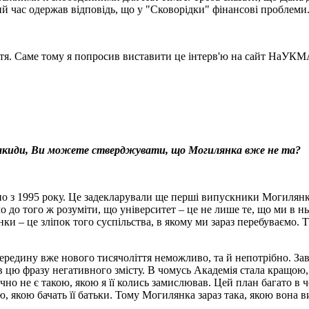
й час одержав відповідь, що у "Сковорідки" фінансові проблеми...
ття. Саме тому я попросив виставити це інтерв'ю на сайт НаУКМ
з закиди, Ви можете стверджувати, що Могилянка вже не та?
но з 1995 року. Це задекларували ще перші випускники Могилянк
мо до того ж розуміти, що університет – це не лише те, що ми в н
и – це зліпок того суспільства, в якому ми зараз перебуваємо. Ті
середину вже нового тисячоліття неможливо, та й непотрібно. Зав
в цю фразу негативного змісту. В чомусь Академія стала кращою,
но не є такою, якою я її колись замислював. Цей план багато в ч
, якою бачать її батьки. Тому Могилянка зараз така, якою вона в