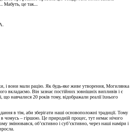
 Мабуть, це так...
А.
и, і вони мали рацію. Як будь-яке живе утворення, Могилянка
ього вкладаємо. Він зазнає постійних зовнішніх випливів і є
, що навчалися 20 років тому, відображали реалії їхнього
дання в тім, аби зберігати наші основоположні традиції. Тому
 в чомусь – гіршою. Це природній процес, тут немає нічого
ому змінювався, об’єктивно і суб’єктивно, через наші наміри і
иросла.