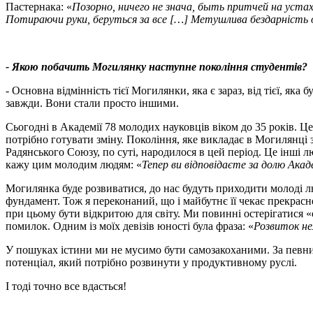
Пастернака: «
Позорно, ничего не знача, быть притчей на устах
Потираючи руки, беруться за все […] Метушлива бездарність 
- Якою побачить Могилянку наступне покоління студентів
?
- Основна відмінність тієї Могилянки, яка є зараз, від тієї, яка
завжди. Вони стали просто іншими.
Сьогодні в Академії 78 молодих науковців віком до 35 років. 
потрібно готувати зміну. Покоління, яке викладає в Могилянці 
Радянського Союзу, по суті, народилося в цей період. Це інші л
кажу цим молодим людям: «
Тепер ви відповідаєте за долю Акад
Могилянка буде розвиватися, до нас будуть приходити молоді л
фундамент. Тож я переконаний, що і майбутнє її чекає прекрасн
при цьому бути відкритою для світу. Ми повинні остерігатися «
помилок. Одним із моїх девізів юності була фраза: «
Розвиток не
У пошуках істини ми не мусимо бути самозакоханими. За певним
потенціал, який потрібно розвинути у продуктивному руслі.
І тоді точно все вдасться!