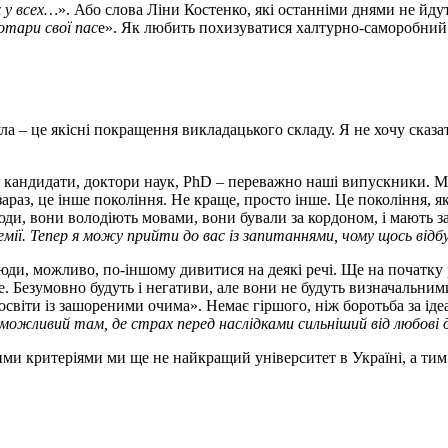
 у всех…
». Або слова Ліни Костенко, які останніми днями не йдут
отари свої пас
е». Як любить похизуватися халтурно-саморобний 
 була – це якісні покращення викладацького складу. Я не хочу сказ
Це кандидати, доктори наук, PhD – переважно наші випускники. Ми
зараз, це інше покоління. Не краще, просто інше. Це покоління, я
юди, вони володіють мовами, вони бували за кордоном, і мають за
емії. Тепер я можу прийти до вас із запитаннями, чому щось відб
юди, можливо, по-іншому дивитися на деякі речі. Ще на початку
е. Безумовно будуть і негативи, але вони не будуть визначальни
освіти із зашореними очима». Немає гіршого, ніж боротьба за іде
можливий там, де страх перед наслідками сильніший від любові 
и критеріями ми ще не найкращий університет в Україні, а тим п