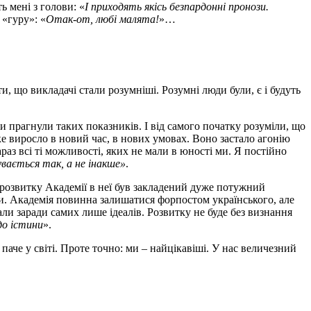
ь мені з голови: «
І приходять якісь безпардонні пронози.
«гуру»: «
Отак-от, любі малята!
»…
ати, що викладачі стали розумніші. Розумні люди були, є і будуть
 прагнули таких показників. І від самого початку розуміли, що
ке виросло в новий час, в нових умовах. Воно застало агонію
раз всі ті можливості, яких не мали в юності ми. Я постійно
увається так, а не інакше»
.
 розвитку Академії в неї був закладений дуже потужний
ми. Академія повинна залишатися форпостом українського, але
али заради самих лише ідеалів. Розвитку не буде без визнання
до істини
».
аче у світі. Проте точно: ми – найцікавіші. У нас величезний