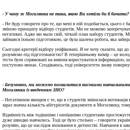
- У чому ж Могилянка не така, якою Ви хотіли би її бачити?
- Не буду говорити про те, що мені в ній подобається, цього є 
зміною принципу відбору студентів. Ми не можемо заперечуват
негативні. Адже ми мали свій, чіткий план набору студентів. М
займався їхньою підготовкою, це була шалена робота, яка забир
Сьогодні критерії відбору уніфіковані. Я не хочу сказати, що д
розуміємо під підготованістю? В теперішньому вимір – це воло
тести були спрямовані на вміння користуватися інформацією, ш
поступово минає. Сподіваюсь, тоді університети знову повернут
- Безумовно, ми можемо похвалитися високими навчальними 
Могилянки із введенням ЗНО?
- Негативним явищем є те, що в студентів змінилася мотивація 
зараз значна кількість абітурієнтів документи в Могилянку, т
Відмінність між тодішніми і нинішніми студентами простежуєтьс
дуже швидко навчались. Тоді це було стильно – говорити україн
розумію, що це наслідок виховання в дитинстві. Навчання в шк