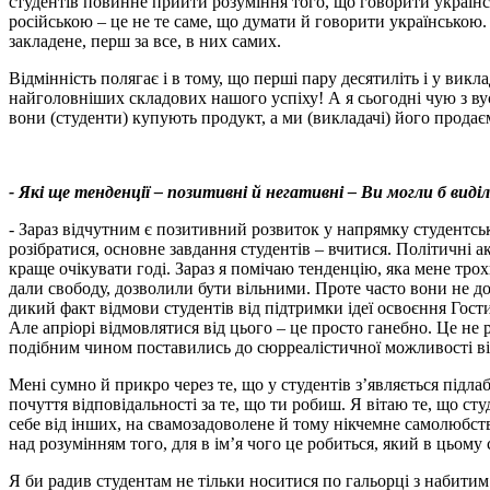
студентів повинне прийти розуміння того, що говорити українс
російською – це не те саме, що думати й говорити українською.
закладене, перш за все, в них самих.
Відмінність полягає і в тому, що перші пару десятиліть і у викл
найголовніших складових нашого успіху! А я сьогодні чую з вус
вони (студенти) купують продукт, а ми (викладачі) його прод
- Які ще тенденції – позитивні й негативні – Ви могли б вид
- Зараз відчутним є позитивний розвиток у напрямку студентськ
розібратися, основне завдання студентів – вчитися. Політичні ак
краще очікувати годі. Зараз я помічаю тенденцію, яка мене трохи
дали свободу, дозволили бути вільними. Проте часто вони не д
дикий факт відмови студентів від підтримки ідеї освоєння Гост
Але апріорі відмовлятися від цього – це просто ганебно. Це не 
подібним чином поставились до сюрреалістичної можливості віді
Мені сумно й прикро через те, що у студентів з’являється підл
почуття відповідальності за те, що ти робиш. Я вітаю те, що 
себе від інших, на свамозадоволене й тому нікчемне самолюбство
над розумінням того, для в ім’я чого це робиться, який в цьому 
Я би радив студентам не тільки носитися по гальорці з набит