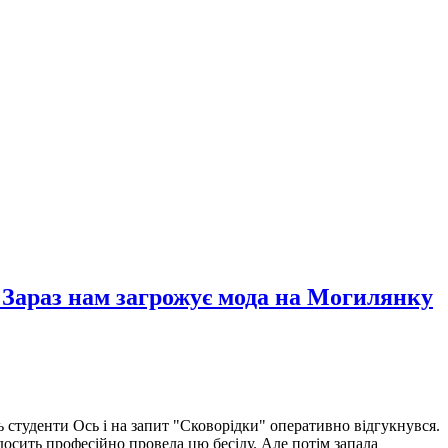
 Зараз нам загрожує мода на Могилянку
ь студенти Ось і на запит "Сковорідки" оперативно відгукнувся.
осить професійно провела цю бесіду. Але потім запала