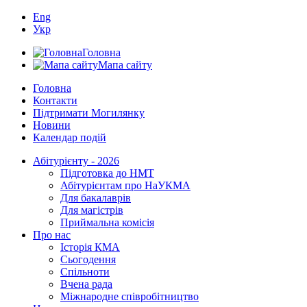
Eng
Укр
Головна
Мапа сайту
Головна
Контакти
Підтримати Могилянку
Новини
Календар подій
Абітурієнту - 2026
Підготовка до НМТ
Абітурієнтам про НаУКМА
Для бакалаврів
Для магістрів
Приймальна комісія
Про нас
Історія КМА
Сьогодення
Спільноти
Вчена рада
Міжнародне співробітництво