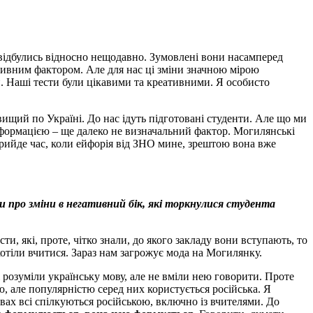
я, відбулись відносно нещодавно. Зумовлені вони насамперед
ивним фактором. Але для нас ці зміни значною мірою
и. Наші тести були цікавими та креативними. Я особисто
вищий по Україні. До нас ідуть підготовані студенти. Але що ми
нформацією – ще далеко не визначальний фактор. Могилянські
рийде час, коли ейфорія від ЗНО мине, зрештою вона вже
про зміни в негативний бік, які торкнулися студента
, які, проте, чітко знали, до якого закладу вони вступають, то
отіли вчитися. Зараз нам загрожує мода на Могилянку.
 розуміли українську мову, але не вміли нею говорити. Проте
, але популярністю серед них користується російська. Я
вах всі спілкуються російською, включно із вчителями. До