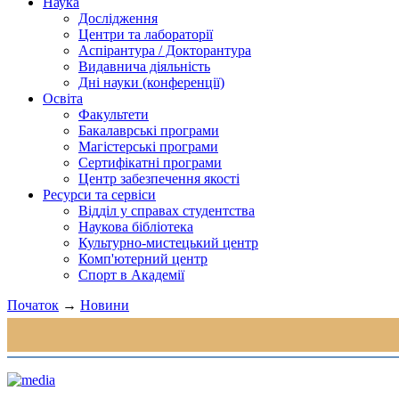
Наука
Дослідження
Центри та лабораторії
Аспірантура / Докторантура
Видавнича діяльність
Дні науки (конференції)
Освіта
Факультети
Бакалаврські програми
Магістерські програми
Сертифікатні програми
Центр забезпечення якості
Ресурси та сервіси
Відділ у справах студентства
Наукова бібліотека
Культурно-мистецький центр
Комп'ютерний центр
Спорт в Академії
Початок
→
Новини