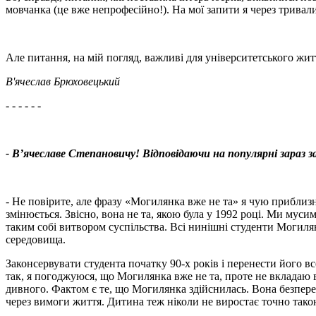
мовчанка (це вже непрофесійно!). На мої запити я через тривали
Але питання, на мій погляд, важливі для університетського жи
В'ячеслав Брюховецький
- - - - - -
- В’ячеславе Степановичу! Відповідаючи на популярні зара
- Не повірите, але фразу «Могилянка вже не та» я чую приблиз
змінюється. Звісно, вона не та, якою була у 1992 році. Ми муси
таким собі витвором суспільства. Всі нинішні студенти Могилянк
середовища.
Законсервувати студента початку 90-х років і перенести його в
так, я погоджуюся, що Могилянка вже не та, проте не вкладаю 
дивного. Фактом є те, що Могилянка здійснилась. Вона безпереч
через вимоги життя. Дитина теж ніколи не виростає точно такою