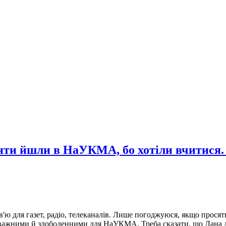
нти йшли в НаУКМА, бо хотіли вчитися.
в'ю для газет, радіо, телеканалів. Лише погоджуюся, якщо просят
поважними й злободенними для НаУКМА. Треба сказати, що Дана д