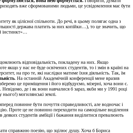
 формулюється, вона нею формується.
Говорити, думати
ти приходять вже сформованими людьми, це усвідомлення має бути
тету як цілісної спільноти. До речі, в цьому полягає одна з
льшості держава платить за них копійки…), то це значить, що
ий інстинкт»…
відомлюють відповідальність, покладену на них. Якщо
е якщо у нас не буде освічених студентів, то і змін в країні на
итет, на про те, які наслідки матиме їхня діяльність. Так, їм
льність
. На останній Академічній конференції мене вразив
беремо це приміщення і його відбудуємо, мізерні, хоча вони є.
Невідомо, де і як вони навчалися б зараз, якби ми у 1991 році
 нього!) могилянські землі.
мперед повинне бути почуття справедливості, але водночас і
цію. Проте це не повинно переходити на самоцільне виділення
е в деяких студентів амбіції і бажання виділитися превалюють
вати справжню поезію, що зцілює душу. Хоча б Бориса