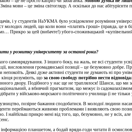
ькою – це не просто каприз чи забаганка.
Мовою думка не лише
 Зміна мови – це зміна світогляду. А оскільки до нас абітурієн
адачів, і у студентів НаУКМА було усвідомлене розуміння універси
т молодих людей, що коли вони «платять гроші» (правда, це в бі
аємо… Прикро за цей (вибачте!) убого-споживацький «купівельн
ілити у розвитку університету за останні роки?
ого самоврядування. З іншого боку, на жаль, не всі студенти ус
ції, висловлення громадянської позиції – це безумовно добре. Прот
 непокоїть. Деякі дуже активні студенти не думають ні про універс
о кінця розуміють, що
за свою свободу потрібно нести відповіда
инного двору. Подібного у нас ще не траплялося! Шанси, що ми за
раціональний, а вбивчий прагматизм, що межує із садомазахізмом. 
брати у військово-морського політичного училища (і не тільки у
абузництво, позірне бажання сподобатися. В молодої людини наса
студенти переймаються живими проблемами і виявляють свою пози
. І найбільш прикро мені від того, що, безумовно, не у всіх, ал
сенс.
им інформацією планшетом, а бодай вряди-годи читати й осмислю