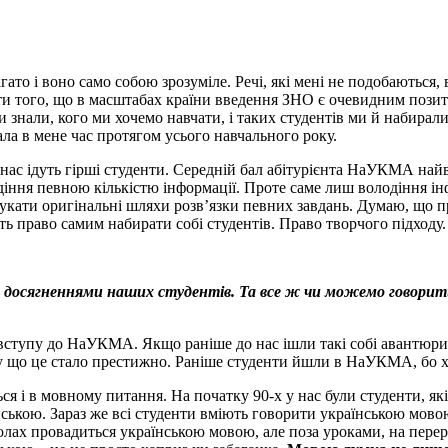
багато і воно само собою зрозуміле. Речі, які мені не подобаютьс
и того, що в масштабах країни введення ЗНО є очевидним позит
и знали, кого ми хочемо навчати, і таких студентів ми й набирал
ала в мене час протягом усього навчального року.
о нас ідуть гірші студенти. Середній бал абітурієнта НаУКМА най
діння певною кількістю інформації. Проте саме лиш володіння і
укати оригінальні шляхи розв’язки певних завдань. Думаю, що п
ь право самим набирати собі студентів. Право творчого підходу.
досягненнями наших студентів. Та все ж чи можемо говорити 
вступу до НаУКМА. Якщо раніше до нас ішли такі собі авантюристи
ому що це стало престижно. Раніше студенти йшли в НаУКМА, бо х
я і в мовному питання. На початку 90-х у нас були студенти, які
ською. Зараз же всі студенти вміють говорити українською мовою
олах провадиться українською мовою, але поза уроками, на перер