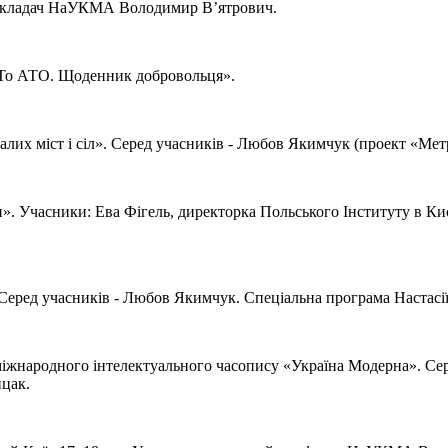
– викладач НаУКМА Володимир В’ятрович.
То АТО. Щоденник добровольця».
х міст і сіл». Серед учасників - Любов Якимчук (проект «Метро
». Учасники: Ева Фігель, директорка Польського Інституту в Ки
а».Серед учасників - Любов Якимчук. Спеціальна програма Настасі
а міжнародного інтелектуального часопису «Україна Модерна». 
цак.