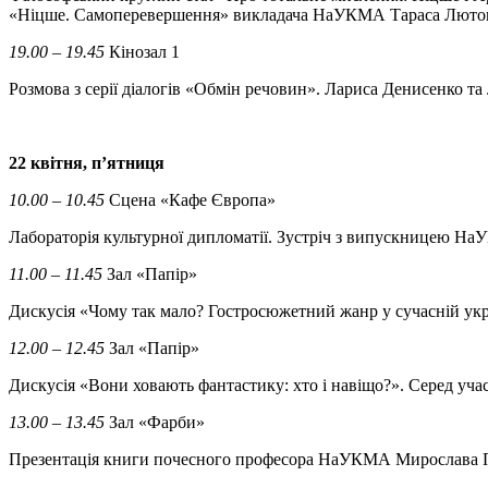
«Ніцше. Самоперевершення» викладача НаУКМА Тараса Лютого,
19.00 – 19.45
Кінозал 1
Розмова з серії діалогів «Обмін речовин». Лариса Денисенко 
22 квітня, п’ятниця
10.00 – 10.45
Сцена «Кафе Європа»
Лабораторія культурної дипломатії. Зустріч з випускницею Н
11.00 – 11.45
Зал «Папір»
Дискусія «Чому так мало? Гостросюжетний жанр у сучасній укр
12.00 – 12.45
Зал «Папір»
Дискусія «Вони ховають фантастику: хто і навіщо?». Серед уч
13.00 – 13.45
Зал «Фарби»
Презентація книги почесного професора НаУКМА Мирослава 