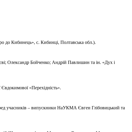
 до Кибинець», с. Кибинці, Полтавська обл.).
єві; Олександр Бойченко; Андрій Павлишин та ін. «Дух і
ї Євдокимової «Перехідність».
Серед учасників – випускники НаУКМА Євген Глібовицький та