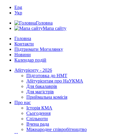
Eng
Укр
Головна
Мапа сайту
Головна
Контакти
Підтримати Могилянку
Новини
Календар подій
Абітурієнту - 2026
Підготовка до НМТ
Абітурієнтам про НаУКМА
Для бакалаврів
Для магістрів
Приймальна комісія
Про нас
Історія КМА
Сьогодення
Спільноти
Вчена рада
Міжнародне співробітництво