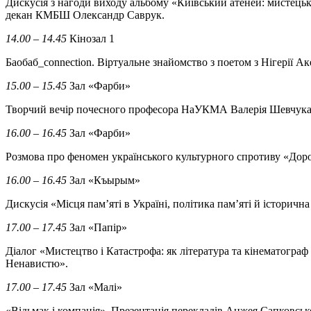
Дискусія з нагоди виходу альбому «Київський атеней: мисте
декан КМБШ Олександр Саврук.
14.00 – 14.45
Кінозал 1
Баобаб_connection. Віртуальне знайомство з поетом з Нігерії А
15.00 – 15.45
Зал «Фарби»
Творчий вечір почесного професора НаУКМА Валерія Шевчука з н
16.00 – 16.45
Зал «Фарби»
Розмова про феномен українського культурного спротиву «Дор
16.00 – 16.45
Зал «Къырым»
Дискусія «Місця пам’яті в Україні, політика пам’яті й істори
17.00 – 17.45
Зал «Папір»
Діалог «Мистецтво і Катастрофа: як література та кінематогр
Ненавистю».
17.00 – 17.45
Зал «Малі»
«Відьмак і компанія». Презентація перекладів Анжея Сапковс