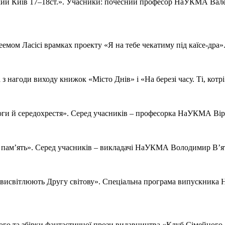
цький Київ 17–18ст.». Учасники: почесний професор НаУКМА Ва
кеемом Ласісі врамках проекту «Я на тебе чекатиму під каїсе-дра
агоди виходу книжок «Місто Днів» і «На березі часу. Ті, котрі
оги й середохрестя». Серед учасників – професорка НаУКМА Вір
чна пам’ять». Серед учасників – викладачі НаУКМА Володимир В’
аф висвітлюють Другу світову». Спеціальна програма випускник
ького та збірки фантастичної прози видавництва «Клуб Сімейно