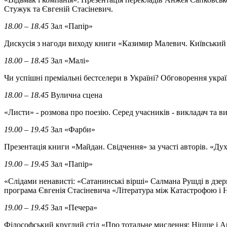
Стужук та Євгеній Стасіневич.
18.00 – 18.45
Зал «Папір»
Дискусія з нагоди виходу книги «Казимир Малевич. Київськи
18.00 – 18.45
Зал «Малі»
Чи успішні преміальні бестселери в Україні? Обговорення укра
18.00 – 18.45
Вулична сцена
«Листи» - розмова про поезію. Серед учасників - викладач т
19.00 – 19.45
Зал «Фарби»
Презентація книги «Майдан. Свідчення» за участі авторів. «Дух 
19.00 – 19.45
Зал «Папір»
«Слідами ненависті: «Сатанинські вірші» Салмана Рушді в дзе
програма Євгенія Стасіневича «Література між Катастрофою і 
19.00 – 19.45
Зал «Печера»
Філософський круглий стіл «Про тотальне мислення: Ніцше і Ар