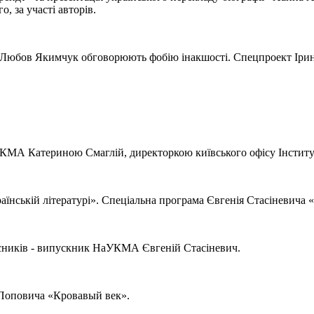
 за участі авторів.
та Любов Якимчук обговорюють фобію інакшості. Спецпроект Ірин
аУКМА Катериною Смаглій, директоркою київського офісу Інститу
аїнській літературі». Спеціальна програма Євгенія Стасіневича
асників - випускник НаУКМА Євгеній Стасіневич.
Поповича «Кровавый век».