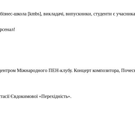
знес-школа [kmbs], викладачі, випускники, студенти є учасниками
рсенал!
им центром Міжнародного ПЕН-клубу. Концерт композитора, Поч
асії Євдокимової «Перехідність».