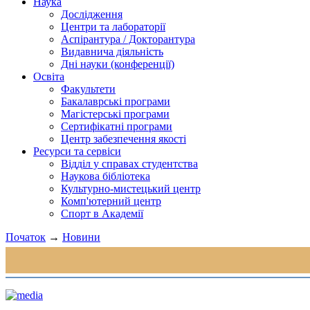
Наука
Дослідження
Центри та лабораторії
Аспірантура / Докторантура
Видавнича діяльність
Дні науки (конференції)
Освіта
Факультети
Бакалаврські програми
Магістерські програми
Сертифікатні програми
Центр забезпечення якості
Ресурси та сервіси
Відділ у справах студентства
Наукова бібліотека
Культурно-мистецький центр
Комп'ютерний центр
Спорт в Академії
Початок
→
Новини