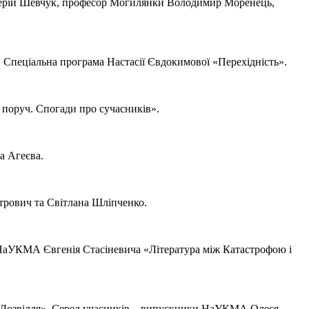
лерій Шевчук, професор Могилянки Володимир Моренець,
». Спеціальна програма Настасії Євдокимової «Перехідність».
 поруч. Спогади про сучасників».
а Агеєва.
ятрович та Світлана Шліпченко.
а НаУКМА Євгенія Стасіневича «Література між Катастрофою і
го Дозвілля». Серед учасників – випускники НаУКМА Олеся