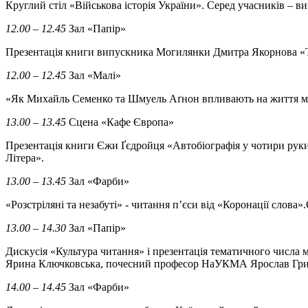
Круглий стіл «Військова історія України». Серед учасників 
12.00 – 12.45
Зал «Папір»
Презентація книги випускника Могилянки Дмитра Якорнова «
12.00 – 12.45
Зал «Малі»
«Як Михайль Семенко та Шмуель Аґнон впливають на життя мали
13.00 – 13.45
Сцена «Кафе Європа»
Презентація книги Єжи Ґєдройця «Автобіографія у чотири руки
Літера».
13.00 – 13.45
Зал «Фарби»
«Розстріляні та незабуті» - читання п’єси від «Коронації слов
13.00 – 14.30
Зал «Папір»
Дискусія «Культура читання» і презентація тематичного числ
Ярина Ключковська, почесний професор НаУКМА Ярослав Гри
14.00 – 14.45
Зал «Фарби»