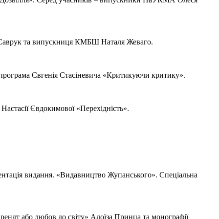
 Саврук та випускниця КМБШ Наталя Жеваго.
на програма Євгенія Стасіневича «Критикуючи критику».
Настасії Євдокимової «Перехідність».
зентація видання. «Видавництво Жупанського». Спеціальна
рендт або любов до світу» Алоїза Принца та монографії