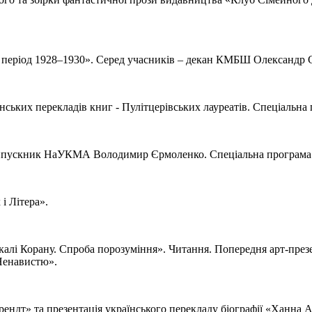
й період 1928–1930». Серед учасників – декан КМБШ Олександр
їнських перекладів книг - Пулітцерівських лауреатів. Спеціаль
а випускник НаУКМА Володимир Єрмоленко. Спеціальна програма 
і Літера».
ркалі Корану. Спроба порозуміння». Читання. Попередня арт-пре
Ненавистю».
ендт» та презентація українського перекладу біографії «Ханна А