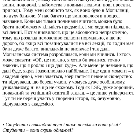
зміни, подорожі, знайомства з новими людьми, нові проекти,
пригоди. Тому мені особисто так, як воно було в Могилянці,
по духу ближче. У нас багато що змінювалося в процесі
навчання. Коли ми тільки починали вчитися, можна було
брати необмежену кількість предметів, і ми ходили підряд на
всі лекції. Потім виявилося, що це абсолютно непрактично,
тому що розклад неможливо скласти нормально, а ще це
дорого, бо якщо всі позаписувалися на всі лекції, то годин має
бути дуже багато, викладачів не вистачає і так далі.
Могилянська система розроблялася, коли ми вчилися. І хтось
може сказати: «Ой, це погано, я хотів би вчитися, точно
знаючи, що я роблю і що далі буде». Але мене це незнання, що
далі буде, якраз і захоплювало найбільше. І ще один момент – в
академії було і, мені здається, зберігається певне місіонерство:
ти відчуваєш, що береш участь у чомусь дуже особливому,
унікальному, ні на що не схожому. Тоді як LSE, дуже хороший,
поважний та успішний освітній заклад, – це лише університет.
Тут ти не береш участь у творенні історії, як, безумовно,
відчувалося з академією.
• Студенти і викладачі тут і там: наскільки вони різні?
Студенти – вони скрізь однакові?