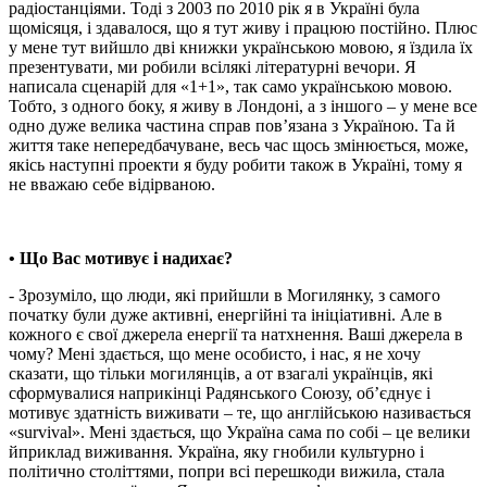
радіостанціями. Тоді з 2003 по 2010 рік я в Україні була
щомісяця, і здавалося, що я тут живу і працюю постійно. Плюс
у мене тут вийшло дві книжки українською мовою, я їздила їх
презентувати, ми робили всілякі літературні вечори. Я
написала сценарій для «1+1», так само українською мовою.
Тобто, з одного боку, я живу в Лондоні, а з іншого – у мене все
одно дуже велика частина справ пов’язана з Україною. Та й
життя таке непередбачуване, весь час щось змінюється, може,
якісь наступні проекти я буду робити також в Україні, тому я
не вважаю себе відірваною.
• Що Вас мотивує і надихає?
- Зрозуміло, що люди, які прийшли в Могилянку, з самого
початку були дуже активні, енергійні та ініціативні. Але в
кожного є свої джерела енергії та натхнення. Ваші джерела в
чому? Мені здається, що мене особисто, і нас, я не хочу
сказати, що тільки могилянців, а от взагалі українців, які
сформувалися наприкінці Радянського Союзу, об’єднує і
мотивує здатність виживати – те, що англійською називається
«survival». Мені здається, що Україна сама по собі – це велики
йприклад виживання. Україна, яку гнобили культурно і
політично століттями, попри всі перешкоди вижила, стала