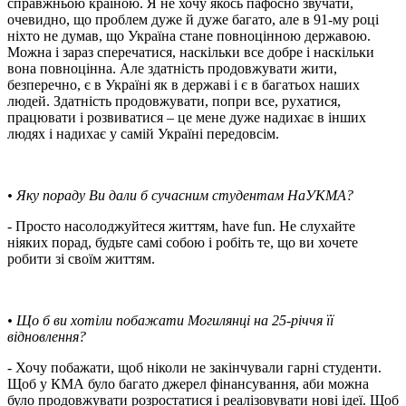
справжньою країною. Я не хочу якось пафосно звучати,
очевидно, що проблем дуже й дуже багато, але в 91-му році
ніхто не думав, що Україна стане повноцінною державою.
Можна і зараз сперечатися, наскільки все добре і наскільки
вона повноцінна. Але здатність продовжувати жити,
безперечно, є в Україні як в державі і є в багатьох наших
людей. Здатність продовжувати, попри все, рухатися,
працювати і розвиватися – це мене дуже надихає в інших
людях і надихає у самій Україні передовсім.
• Яку пораду Ви дали б сучасним студентам НаУКМА?
- Просто насолоджуйтеся життям, have fun. Не слухайте
ніяких порад, будьте самі собою і робіть те, що ви хочете
робити зі своїм життям.
• Що б ви хотіли побажати Могилянці на 25-річчя її
відновлення?
- Хочу побажати, щоб ніколи не закінчували гарні студенти.
Щоб у КМА було багато джерел фінансування, аби можна
було продовжувати розростатися і реалізовувати нові ідеї. Щоб