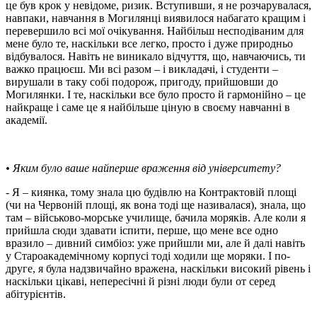
це був крок у невідоме, ризик. Вступивши, я не розчарувалася,
навпаки, навчання в Могилянці виявилося набагато кращим і
перевершило всі мої очікування. Найбільш несподіваним для
мене було те, наскільки все легко, просто і дуже природньо
відбувалося. Навіть не виникало відчуття, що, навчаючись, ти
важко працюєш. Ми всі разом – і викладачі, і студенти –
вирушали в таку собі подорож, пригоду, прийшовши до
Могилянки. І те, наскільки все було просто й гармонійно – це
найкраще і саме це я найбільше ціную в своєму навчанні в
академії.
• Яким було ваше найперше враження від університету?
- Я – киянка, тому знала цю будівлю на Контрактовій площі
(чи на Червоній площі, як вона тоді ще називалася), знала, що
там – військово-морське училище, бачила моряків. Але коли я
прийшла сюди здавати іспити, перше, що мене все одно
вразило – дивний симбіоз: уже прийшли ми, але й далі навіть
у Староакадемічному корпусі тоді ходили ще моряки. І по-
друге, я була надзвичайно вражена, наскільки високий рівень і
наскільки цікаві, непересічні й різні люди були от серед
абітурієнтів.