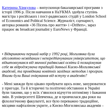
Катерина Хінкулова
– випускниця бакалаврської програми з
історії 1996 р. Після навчання в НаУКМА здобула ступінь
магістра з російських і пост-радянських студій у London School
of Economics and Political Science. Журналіст, сценарист,
авторка романів «36 Пісень про життя» і «Drifters», зараз
працює як broadcast journalist у EuroNews у Франції.
• Відкриваючи перший набір у 1992 році, Могилянка була
абсолютно незвіданим і непередбачуваним університетом, що
відштовхувався від звичної радянської освіти й позиціонував
себе як відроджувача традицій давньої Києво-Могилянської
академії, та провідника новітніх західних методик і програм.
Якими були Ваші очікування від вступу в академію?
- Мені завжди було цікаво пробувати щось нове, занурюватися
у пригоди. Та й історичні та політичні обставини в Україні
були такими, що у всіх з’явилося відчуття оптимізму і бажання
змін. В університеті Шевченка, де я провчилася два роки на
філологічному факультеті, все було переважно традиційне,
місцями нафталіном укрите, а Києво-Могилянська академія –