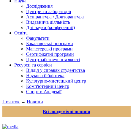
Наука
Дослідження
Центри та лабораторії
Аспірантура / Докторантура
Видавнича діяльність
Дні науки (конференції)
Освіта
Факультети
Бакалаврські програми
Магістерські програми
Сертифікатні програми
Центр забезпечення якості
Ресурси та сервіси
Відділ у справах студентства
Наукова бібліотека
Культурно-мистецький центр
Комп'ютерний центр
Спорт в Академії
Початок
→
Новини
Всі академічні новини