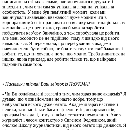
написано на стінах гаслами, але ми вчилися відчувати і
знаходити, чим є ти сам як унікальна людина, унікальна
особистість. У мене був пам’ятний момент: коли ми
закінчували академію, вважалося дуже модним іти в
корпоративний світ працювати на велику мультинаціональну
компанію – це престижно, грошей можна заробити і
побудувати кар’єру. Звичайно, я теж спробувала це робити,
але мені особисто це не підійшло, тому я швидко від цього
відмовилася. Я переконана, що перебування в академії
навчило мене бути собою, не боятися слухати свої бажання і
робити те, що ти хочеш, а не те, що модно. Треба дивитися на
інших, як на приклад, але робити тільки те, що найкраще
підходить саме тобі.
• Наскільки тісний Ваш зв’язок із НаУКМА?
- Чи Ви ознайомлені взагалі з тим, чим зараз живе академія? Я
думаю, що я ознайомлена не надто добре, тому що
відбувається всього дуже багато. Академія зараз настільки
велика, там настільки багато факультетів, департаментів,
програм і так далі, тому за всім встежити неможливо. Але я
журналіст і часом контактую з Євгеном Федченком, який
очолює Школу журналістики, від нього багато що дізнаюся. Я