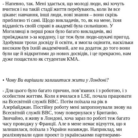
- Напевно, так. Мені здається, що молоді люди, які хочуть
вчитися і на такій стадії життя перебувають, коли їм все
цікаве: навчання, інші люди, нові знання – вони скрізь
приблизно ті самі. Щодо викладачів, то, як на мене, їхня
відданість своїй справі в академії була сильнішою. У
Могилянці в перші роки було багато викладачів, які
приїжджали з-за кордону, і це теж були люди-шукачі пригод.
Здобувши трохи досвіду й освіти, я змогла оцінити, наскільки
високим був їхній академічний, але на додаток до того вони
були ще й відкритими до нових досвідів, і це прекрасно, нам
дуже пощастило як студентам КМА.
• Чому Ви вирішили залишитися жити у Лондоні?
- Для цього було багато причин, пов’язаних і з роботою, і з
особистим життям. Коли я вчилася в LSE, почала працювати
на Всесвітній службі BBC. Потім поїхала на рік в
Азербайджан. Постійну роботу мені запропонували знову на
Всесвітній службі BBC, тому повернулася у Британію.
Звичайно, я живу в Лондоні, хоча зараз по роботі теж багато
часу проводжу у Франції. Але в мене немає відчуття, що я
залишилася, поїхала з України назавжди. Наприклад, ми
реалізовували один проект із українськими партнерами-