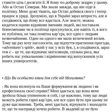
ставити ціль і досягати її. Я йому по-доброму заздрю у цьому.
Або ж Остап Семерак. Ми знали завжди, що він піде в
політику. Мене дуже тішить, що Остап добився свого і тепер
працює в уряді. Зрозуміло, що в Україні зараз непросто, але я
сподіваюся, що йому все вдасться. Але знаєте, можна
кидатися оцими відомими іменами людей, які поставали
бізнесменами чи в політиці просунулися, але навіть ті, в кого
не публічна, не така помітна кар’єра, все одно є людьми
незвичайними. Один на одного ми мали величезний вплив.
Тому ще раз хочу наголосити, що відчуття прагнення пригоди,
«adventurer`s spirit», який у нас у всіх був, і, я сподіваюся, зараз
теж є – це те, що відзначає могилянців, спільна риса, яка
робить нас унікальними і відмінними від випускників усіх
інших університетів.
• Що Ви особисто взяли для себе від Могилянки?
- Як вона вплинула на Ваше формування як людини і як
професіонала своєї справи? Мені здається, що вона мене
зробила більш упевненою в собі, і це важливо, тому що люди
можуть робити гарні кар’єри, але все одно бути при цьому не
дуже щасливими. Треба, мені здається, відчувати і знаходити
те, що ти насправді хочеш робити. В академії це не було