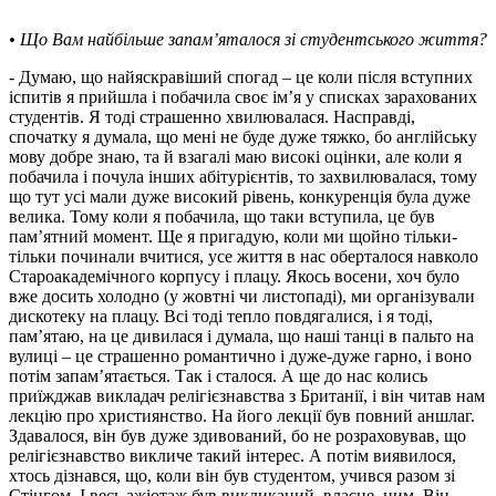
• Що Вам найбільше запам’яталося зі студентського життя?
- Думаю, що найяскравіший спогад – це коли після вступних
іспитів я прийшла і побачила своє ім’я у списках зарахованих
студентів. Я тоді страшенно хвилювалася. Насправді,
спочатку я думала, що мені не буде дуже тяжко, бо англійську
мову добре знаю, та й взагалі маю високі оцінки, але коли я
побачила і почула інших абітурієнтів, то захвилювалася, тому
що тут усі мали дуже високий рівень, конкуренція була дуже
велика. Тому коли я побачила, що таки вступила, це був
пам’ятний момент. Ще я пригадую, коли ми щойно тільки-
тільки починали вчитися, усе життя в нас оберталося навколо
Староакадемічного корпусу і плацу. Якось восени, хоч було
вже досить холодно (у жовтні чи листопаді), ми організували
дискотеку на плацу. Всі тоді тепло повдягалися, і я тоді,
пам’ятаю, на це дивилася і думала, що наші танці в пальто на
вулиці – це страшенно романтично і дуже-дуже гарно, і воно
потім запам’ятається. Так і сталося. А ще до нас колись
приїжджав викладач релігієзнавства з Британії, і він читав нам
лекцію про християнство. На його лекції був повний аншлаг.
Здавалося, він був дуже здивований, бо не розраховував, що
релігієзнавство викличе такий інтерес. А потім виявилося,
хтось дізнався, що, коли він був студентом, учився разом зі
Стінгом. І весь ажіотаж був викликаний, власне, цим. Він