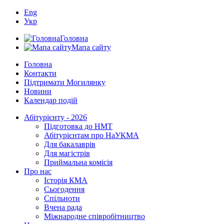
Eng
Укр
Головна
Мапа сайту
Головна
Контакти
Підтримати Могилянку
Новини
Календар подій
Абітурієнту - 2026
Підготовка до НМТ
Абітурієнтам про НаУКМА
Для бакалаврів
Для магістрів
Приймальна комісія
Про нас
Історія КМА
Сьогодення
Спільноти
Вчена рада
Міжнародне співробітництво