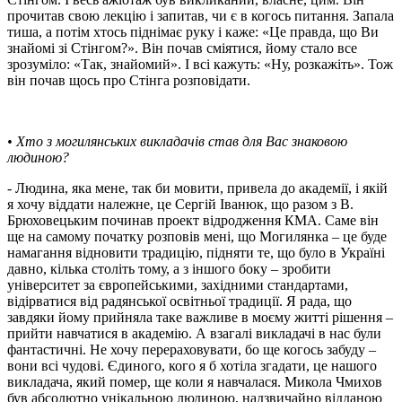
прочитав свою лекцію і запитав, чи є в когось питання. Запала
тиша, а потім хтось піднімає руку і каже: «Це правда, що Ви
знайомі зі Стінгом?». Він почав сміятися, йому стало все
зрозуміло: «Так, знайомий». І всі кажуть: «Ну, розкажіть». Тож
він почав щось про Стінга розповідати.
• Хто з могилянських викладачів став для Вас знаковою
людиною?
- Людина, яка мене, так би мовити, привела до академії, і якій
я хочу віддати належне, це Сергій Іванюк, що разом з В.
Брюховецьким починав проект відродження КМА. Саме він
ще на самому початку розповів мені, що Могилянка – це буде
намагання відновити традицію, підняти те, що було в Україні
давно, кілька століть тому, а з іншого боку – зробити
університет за європейськими, західними стандартами,
відірватися від радянської освітньої традиції. Я рада, що
завдяки йому прийняла таке важливе в моєму житті рішення –
прийти навчатися в академію. А взагалі викладачі в нас були
фантастичні. Не хочу перераховувати, бо ще когось забуду –
вони всі чудові. Єдиного, кого я б хотіла згадати, це нашого
викладача, який помер, ще коли я навчалася. Микола Чмихов
був абсолютно унікальною людиною, надзвичайно відданою