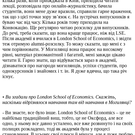
кілька разів, коли приїжджала в Київ, приходила читати
лекції, розповідала про онлайн-журналістику, бачила
студентів, вони мене дуже вразили, справили гарне враження,
так що з цієї точки зору зв’язок є. На зустрічах випускників я
буваю час від часу. Кілька років тому приходила на
Конвокацію. Ще регулярно читаю розсилку для випускників.
До речі, треба сказати, що вона краще працює, ніж від LSE.
Після академії я вчилася в London School of Economics, і звідти
теж отримую alumni-розсилку. То можу сказати, що мені є з
чим порівнювати. У Могилянці вона працює на високому
рівні, матеріал різноманітний і багатий, мені завжди цікаво
читати її. Гарно знати, що відбувається зараз в академії,
дізнаватися про нагороди могилянців, успіхи студентів, про
однокурсників і знайомих і т. ін. Я дуже вдячна, що така річ
існує.
• Ви згадали про London School of Economics. Скажіть,
наскільки відрізнялося навчання там від навчання в Могилянці?
- Ви знаєте, все було інше. London School of Economics – це не
найбільш традиційний виш, тобто, це не Оксфорд, але все
одно, у ньому все давно усталено, все вже розвинуто і на своїх
полицях розкладено, тоді як академія була у процесі
становлення. В усьому свої плюси й мінуси, але я дуже люблю