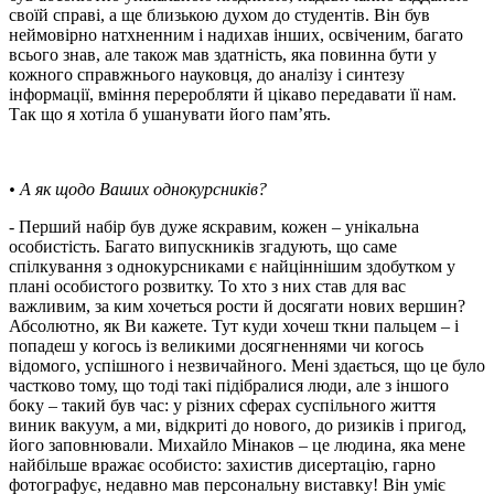
своїй справі, а ще близькою духом до студентів. Він був
неймовірно натхненним і надихав інших, освіченим, багато
всього знав, але також мав здатність, яка повинна бути у
кожного справжнього науковця, до аналізу і синтезу
інформації, вміння переробляти й цікаво передавати її нам.
Так що я хотіла б ушанувати його пам’ять.
• А як щодо Ваших однокурсників?
- Перший набір був дуже яскравим, кожен – унікальна
особистість. Багато випускників згадують, що саме
спілкування з однокурсниками є найціннішим здобутком у
плані особистого розвитку. То хто з них став для вас
важливим, за ким хочеться рости й досягати нових вершин?
Абсолютно, як Ви кажете. Тут куди хочеш ткни пальцем – і
попадеш у когось із великими досягненнями чи когось
відомого, успішного і незвичайного. Мені здається, що це було
частково тому, що тоді такі підібралися люди, але з іншого
боку – такий був час: у різних сферах суспільного життя
виник вакуум, а ми, відкриті до нового, до ризиків і пригод,
його заповнювали. Михайло Мінаков – це людина, яка мене
найбільше вражає особисто: захистив дисертацію, гарно
фотографує, недавно мав персональну виставку! Він уміє