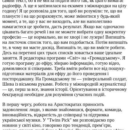
самий текст, бо я не могла подати його так, як цього вимагає
радіоефір. А ще я запізнилася на екзамен з міжнародки на цілу
годину! Я це розповіла для того, щоб ви розуміли: те, що ви
плануєте і на що розраховуєте, може змінитися у будь-який
момент, а те, що у вас не виходить, але ви наполегливо
намагаєтеся це зробити, дасть результат. Якщо вас одночасно
цікавить багато речей і ви не можете вибрати одну кокрентну
професію — це нормально, ви не хворі і не лузери! Випишіть
на листочок список того, що вам подобається. Потім випишіть
те, в чому ви маєте досвід. Випишіть те, що ви вмієте робити.
Десь на перетині цих трьох списків ховається ваше ідеальне
заняття. Я редакторка програми «Світ» на «Громадському». Я
готую програму до ефіру, збираю інформацію, готую відео,
домовляюся зі спікерами. Треба вміти робити все від пошуку-
підготовки матеріалів для ефіру до його проведення і
постпродакшну. На Громадському ти — універсальний солдат,
Шива із вісьмома руками. Робота у міжнародній журналістиці
— це, перш за все, знання історії. Орієнтування в історичному
бекґраунді необхідне для розуміння сучасних подій.
В першу чергу, робота на Аристократах приносить
задоволення: люди, з якими знайомишся, формати, команда,
інноваційність, відкритість до співпраці та підтримка
української музики. У "Twins Pick" ми розповідаємо про
новини у світі кіно, говоримо про тенденції, прем’єри,