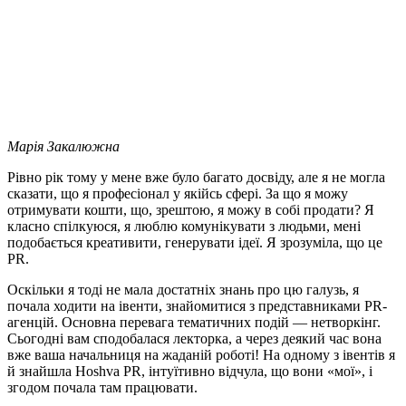
Марія Закалюжна
Рівно рік тому у мене вже було багато досвіду, але я не могла
сказати, що я професіонал у якійсь сфері. За що я можу
отримувати кошти, що, зрештою, я можу в собі продати? Я
класно спілкуюся, я люблю комунікувати з людьми, мені
подобається креативити, генерувати ідеї. Я зрозуміла, що це
PR.
Оскільки я тоді не мала достатніх знань про цю галузь, я
почала ходити на івенти, знайомитися з представниками PR-
агенцій. Основна перевага тематичних подій — нетворкінг.
Сьогодні вам сподобалася лекторка, а через деякий час вона
вже ваша начальниця на жаданій роботі! На одному з івентів я
й знайшла Hoshva PR, інтуїтивно відчула, що вони «мої», і
згодом почала там працювати.