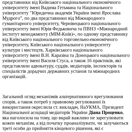
представники від Київського національного економічного
університету імені Вадима Гетьмана та Національного
університету "Юридична академія України імені Ярослава
Мудрого”, по два представники від Міжнародного
гуманітарного університету, Чернівецького національного
університету імені Юрія Федьковича та ПВНЗ «Міжнародний
інститут менеджменту (МІМ-Київ)», по одному представнику
від Київського національного торговельно-економічного
університету, Київського національного університету
культури і мистецтв, Харківського національного
університету імені В.Н. Каразіна та Донецького національного
університету імені Василя Стуса, а також 16 практиків, які
представляли адвокатуру, суддів, медіаторів, інспекторів та
спеціалістів дорадчих державних установ та міжнародних
організацій.
Загальний огляд механізмів альтернативного врегулювання
спорів, а також потреб у правовому регулюванні їх
використання окреслила ст. викладач, НаУКМА, Президент
Національної асоціації медіаторів України
Діана Проценко
,
яка наголосила на тому, що вкрай важливо не зарегулювати
кожен механізм, а від початку проаналізувати, чи залучаються
треті особи до прийняття кінцевого рішення, які є