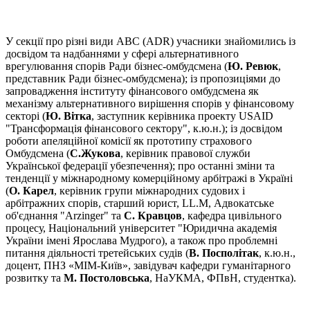
У секції про різні види АВС (ADR) учасники знайомились із
досвідом та надбаннями у сфері альтернативного
врегулювання спорів Ради бізнес-омбудсмена (
Ю. Ревюк
,
представник Ради бізнес-омбудсмена); із пропозиціями до
запровадження інституту фінансового омбудсмена як
механізму альтернативного вирішення спорів у фінансовому
секторі (
Ю. Вітка
, заступник керівника проекту USAID
"Трансформація фінансового сектору", к.ю.н.); із досвідом
роботи апеляційної комісії як прототипу страхового
Омбудсмена (
С.Жукова
, керівник правової служби
Української федерації убезпечення); про останні зміни та
тенденції у міжнародному комерційному арбітражі в Україні
(
О. Карел
, керівник групи міжнародних судових і
арбітражних спорів, старший юрист, LL.M, Адвокатське
об'єднання "Arzinger" та
С. Кравцов
, кафедра цивільного
процесу, Національний університет "Юридична академія
України імені Ярослава Мудрого), а також про проблемні
питання діяльності третейських судів (
В. Посполітак
, к.ю.н.,
доцент, ПНЗ «МІМ-Київ», завідувач кафедри гуманітарного
розвитку та
М. Постоловська
, НаУКМА, ФПвН, студентка).