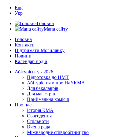
Eng
Укр
Головна
Мапа сайту
Головна
Контакти
Підтримати Могилянку
Новини
Календар подій
Абітурієнту - 2026
Підготовка до НМТ
Абітурієнтам про НаУКМА
Для бакалаврів
Для магістрів
Приймальна комісія
Про нас
Історія КМА
Сьогодення
Спільноти
Вчена рада
Міжнародне співробітництво