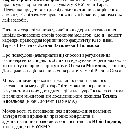
правосуддя юридичного факультету КНУ імені Тараса
Шевченка представила досвід альтернативного вирішення
спорів у сфері захисту прав споживачів із застосуванням он-
лайн засобів.
Питання судової та позасудової процедури врегулювання
цивільно-правових спорів розкрила медіатор, к.ю.н., доцент
кафедри правосуддя юридичного факультету КНУ імені
Тараса Шевченка
Жанна Васильєва-Шаламова
.
Про позасудові (альтернативні) способи врегулювання
господарських спорів, особливо із врахуванням регіонального
контексту говорив із присутніми
Олексій Мотилюк
, аспірант,
Донецького національного університету імені Василя Стуса.
Міркуваннями про концептуальні основи правового
регулювання медіації в Україні та можливі перепони за
результатами своїх досліджень ділилась українська експертка
із великим міжнародним дослідницьким досвідом
Тетяна
Кисельова
(к.юн., доцент, НаУКМА).
Можливості та перешкоди для впровадження реальних
альтернатив вирішення правових конфліктів в
адміністративно-правовій сфері висвітлював
Юрій Іщенко,
к.ю.н., доцент НаУКМА.