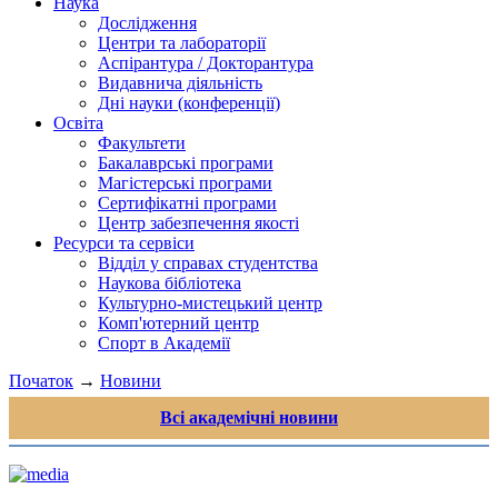
Наука
Дослідження
Центри та лабораторії
Аспірантура / Докторантура
Видавнича діяльність
Дні науки (конференції)
Освіта
Факультети
Бакалаврські програми
Магістерські програми
Сертифікатні програми
Центр забезпечення якості
Ресурси та сервіси
Відділ у справах студентства
Наукова бібліотека
Культурно-мистецький центр
Комп'ютерний центр
Спорт в Академії
Початок
→
Новини
Всі академічні новини