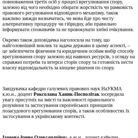
повноваження третіх осіб у процесі врегулювання спору,
залежно від чого необхідно обирати жорсткість чи рамковість
правового регулювання відповідного механізму, також
важливо завжди визначатись, чи мова йде про чисту
альтернативну процедуру чи гібридну, аби правильно
інформувати споживачів та не провокувати хибні очікування.
Окремо також доповідачка наголосила на тому, що
найголовніший виклик та задача держави в цьому аспекті, –
це забезпечити фізичним та юридичним особам вибір способу
врегулювання спору залежно від наявних ресурсів, з огляду на
справжні потреби та інтерси сторін спору та готовність нести
власну відповідальність за кінцеве рішення по спору.
Завідувачка кафедри галузевих правових наук НаУКМА
к.ю.н., доцент
Роксолана Ханик-Посполітак
зосередила
увагу присутніх на змісті та важливості правильного
розуміння та застосування європейських принципів
позасудового врегулювання спорів, а також особливостях їх
застосування в українському контексті.
Ізарова Ірина Олександрівн
а, к.ю.н., доцент кафедри