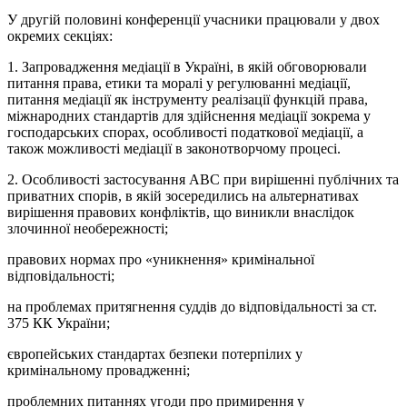
У другій половині конференції учасники працювали у двох
окремих секціях:
1. Запровадження медіації в Україні, в якій обговорювали
питання права, етики та моралі у регулюванні медіації,
питання медіації як інструменту реалізації функцій права,
міжнародних стандартів для здійснення медіації зокрема у
господарських спорах, особливості податкової медіації, а
також можливості медіації в законотворчому процесі.
2. Особливості застосування АВС при вирішенні публічних та
приватних спорів, в якій зосередились на альтернативах
вирішення правових конфліктів, що виникли внаслідок
злочинної необережності;
правових нормах про «уникнення» кримінальної
відповідальності;
на проблемах притягнення суддів до відповідальності за ст.
375 КК України;
європейських стандартах безпеки потерпілих у
кримінальному провадженні;
проблемних питаннях угоди про примирення у