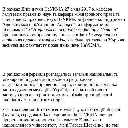
В рамках Днів науки НаУКМА 27 січня 2017 р. кафедра
галузевих правових наук та кафедра міжнародного права та
спеціальних правових наук НаУКМА за фінансової підтримки
Адвокатського об'єднання
"Arzinger
" та інформаційної
підтримки ГО “
Національна асоціація медіаторів України
”
провели науково-практичну конференцію «
Альтернативи
вирішення правових конфліктів
», яка була присвячена 20-річчю
заснування факультету правничих наук НаУКМА.
В рамках конференції розглядались загальні національні та
міжнародні підходи до правового регулювання
альтернативного вирішення спорів, їх види, проблематика
запровадження медіації в Україні, а також особливості
застосування альтернативних механізмів при вирішенні
публічних та приватних спорів.
Загалом виявили інтерес взяти участь у конференції півсотні
фахівців, серед яких 14 представників НаУКМА, чотири
представники юридичного факультету Київського
національного університету імені Тараса Шевченка, по три