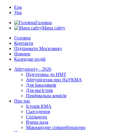
Eng
Укр
Головна
Мапа сайту
Головна
Контакти
Підтримати Могилянку
Новини
Календар подій
Абітурієнту - 2026
Підготовка до НМТ
Абітурієнтам про НаУКМА
Для бакалаврів
Для магістрів
Приймальна комісія
Про нас
Історія КМА
Сьогодення
Спільноти
Вчена рада
Міжнародне співробітництво