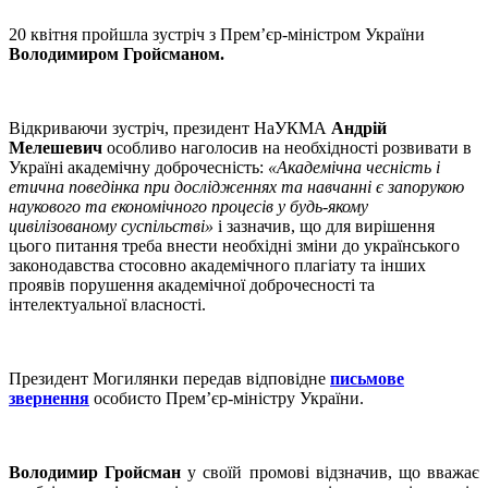
20 квітня пройшла зустріч з Прем’єр-міністром України
Володимиром Гройсманом.
Відкриваючи зустріч, президент НаУКМА
Андрій
Мелешевич
особливо наголосив на необхідності розвивати в
Україні академічну доброчесність:
«Академічна чесність і
етична поведінка при дослідженнях та навчанні є запорукою
наукового та економічного процесів у будь-якому
цивілізованому суспільстві»
і зазначив, що для вирішення
цього питання треба внести необхідні зміни до українського
законодавства стосовно академічного плагіату та інших
проявів порушення академічної доброчесності та
інтелектуальної власності.
Президент Могилянки передав відповідне
письмове
звернення
особисто Прем’єр-міністру
України.
Володимир Гройсман
у своїй промові відзначив, що вважає