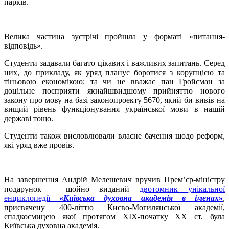
парків.
Велика частина зустрічі пройшла у форматі «питання-
відповідь».
Студенти задавали багато цікавих і важливих запитань. Серед
них, до прикладу, як уряд планує боротися з корупцією та
тіньовою економікою; та чи не вважає пан Гройсман за
доцільне посприяти якнайшвидшому прийняттю нового
закону про мову на базі законопроекту 5670, який би вивів на
вищий рівень функціонування української мови в нашій
державі тощо.
Студенти також висловлювали власне бачення щодо реформ,
які уряд вже провів.
На завершення Андрій Мелешевич вручив Прем’єр-міністру
подарунок – щойно виданий
двотомник унікальної
енциклопедії
«
Київська духовна академія в іменах
»
,
присвячену 400-літтю Києво-Могилянської академії,
спадкоємицею якої протягом XIX-початку ХХ ст. була
Київська духовна академія.