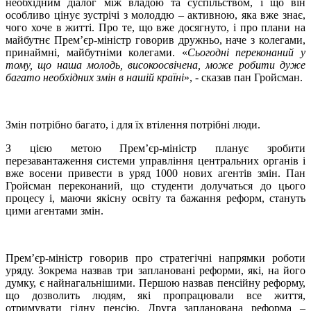
необхідним діалог між владою та суспільством, і що він
особливо цінує зустрічі з молоддю – активною, яка вже знає,
чого хоче в житті. Про те, що вже досягнуто, і про плани на
майбутнє Прем’єр-міністр говорив дружньо, наче з колегами,
принаймні, майбутніми колегами. «
Сьогодні переконаний у
тому, що наша молодь, високоосвічена, може робити дуже
багато необхідних змін в нашій країні
», - сказав пан Гройсман.
Змін потрібно багато, і для їх втілення потрібні люди.
З цією метою Прем’єр-міністр планує зробити
перезавантаження системи управління центральних органів і
вже восени привести в уряд 1000 нових агентів змін. Пан
Гройсман переконаний, що студенти долучаться до цього
процесу і, маючи якісну освіту та бажання реформ, стануть
цими агентами змін.
Прем’єр-міністр говорив про стратегічні напрямки роботи
уряду. Зокрема назвав три заплановані реформи, які, на його
думку, є найнагальнішими. Першою назвав пенсійну реформу,
що дозволить людям, які пропрацювали все життя,
отримувати гідну пенсію. Друга запланована реформа –