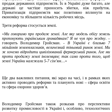
продаж державних підприємств. Їх в Україні дуже багато, але
державі це частіше приносить збитки, ніж прибуток.
Приватизація підприємств має позитивно вплинути на
економіку та збільшити кількість робочих місць.
Третя реформа стосується землі.
«
Ми говоримо про продаж землі. Але яку модель обігу земель
пропонують українським громадянам? Я не чув про жодну
. –
говорить Володимир Гройсман. -
В Україні є близько 7
мільйонів землевласників, величезний тіньовий ринок землі. Ми
ж хочемо відродити цивілізований фермерський ринок. Але ми
проти продажу землі іноземцям; так само проти того, щоб
землі України належали 5-7 сім’ям
…»
Ще два важливих питання, які зараз на часі, і в рамках яких
активно проводять реформи та планують нові – сфера освіти
та сфера охорони здоров’я.
Володимир Гройсман також розказав про перспективи
розвитку промисловості в Україні і, особливо, технологічних