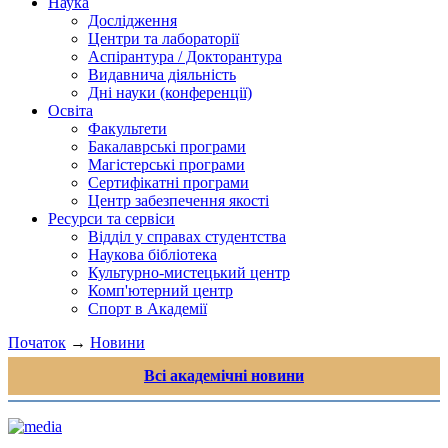
Наука
Дослідження
Центри та лабораторії
Аспірантура / Докторантура
Видавнича діяльність
Дні науки (конференції)
Освіта
Факультети
Бакалаврські програми
Магістерські програми
Сертифікатні програми
Центр забезпечення якості
Ресурси та сервіси
Відділ у справах студентства
Наукова бібліотека
Культурно-мистецький центр
Комп'ютерний центр
Спорт в Академії
Початок
→
Новини
Всі академічні новини